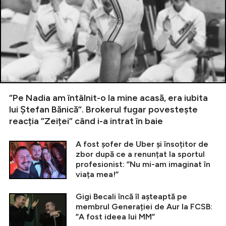
”Pe Nadia am întâlnit-o la mine acasă, era iubita
lui Ștefan Bănică”. Brokerul fugar povestește
reacția ”Zeiței” când i-a intrat în baie
A fost șofer de Uber și însoțitor de
zbor după ce a renunțat la sportul
profesionist: ”Nu mi-am imaginat în
viața mea!”
Gigi Becali încă îl așteaptă pe
membrul Generației de Aur la FCSB:
”A fost ideea lui MM”