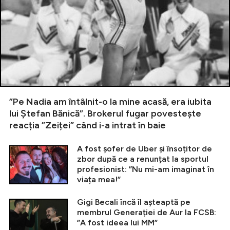
”Pe Nadia am întâlnit-o la mine acasă, era iubita
lui Ștefan Bănică”. Brokerul fugar povestește
reacția ”Zeiței” când i-a intrat în baie
A fost șofer de Uber și însoțitor de
zbor după ce a renunțat la sportul
profesionist: ”Nu mi-am imaginat în
viața mea!”
Gigi Becali încă îl așteaptă pe
membrul Generației de Aur la FCSB:
”A fost ideea lui MM”