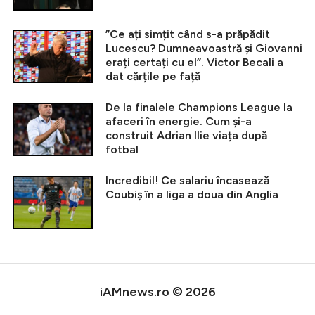
”Ce ați simțit când s-a prăpădit
Lucescu? Dumneavoastră și Giovanni
erați certați cu el”. Victor Becali a
dat cărțile pe față
De la finalele Champions League la
afaceri în energie. Cum și-a
construit Adrian Ilie viața după
fotbal
Incredibil! Ce salariu încasează
Coubiș în a liga a doua din Anglia
iAMnews.ro © 2026