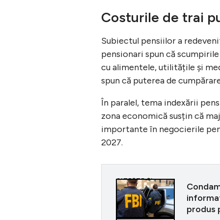
Costurile de trai p
Subiectul pensiilor a redeveni
pensionari spun că scumpirile 
cu alimentele, utilitățile și 
spun că puterea de cumpărare a
În paralel, tema indexării pens
zona economică susțin că majo
importante în negocierile pent
2027.
CITEȘTE ȘI
Condamn
informat
produs 