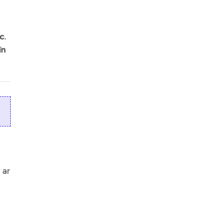
c.
în
 ar