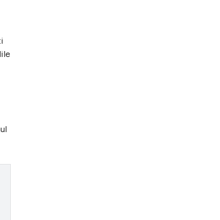
i
ile
ul