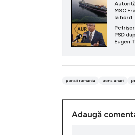
Autorită
MSC Fran
la bord
Petrișor
PSD dup
Eugen 
pensii romania
pensionari
p
Adaugă comenta