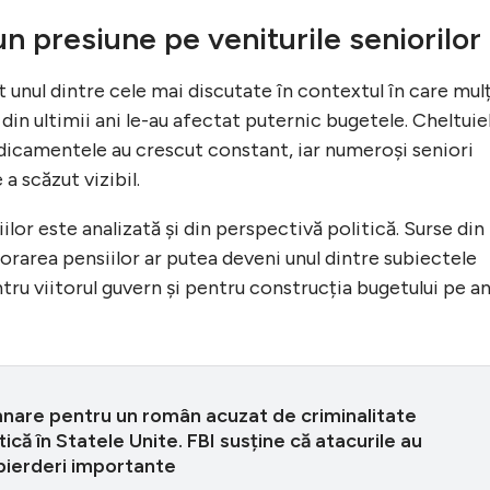
un presiune pe veniturile seniorilor
t unul dintre cele mai discutate în contextul în care mulț
din ultimii ani le-au afectat puternic bugetele. Cheltuiel
medicamentele au crescut constant, iar numeroși seniori
 scăzut vizibil.
iilor este analizată și din perspectivă politică. Surse din
rarea pensiilor ar putea deveni unul dintre subiectele
ru viitorul guvern și pentru construcția bugetului pe an
are pentru un român acuzat de criminalitate
ică în Statele Unite. FBI susține că atacurile au
pierderi importante