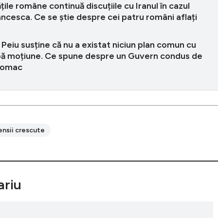
țile române continuă discuțiile cu Iranul în cazul
cesca. Ce se știe despre cei patru români aflați
 Peiu susține că nu a existat niciun plan comun cu
ă moțiune. Ce spune despre un Guvern condus de
Tomac
ensii crescute
riu