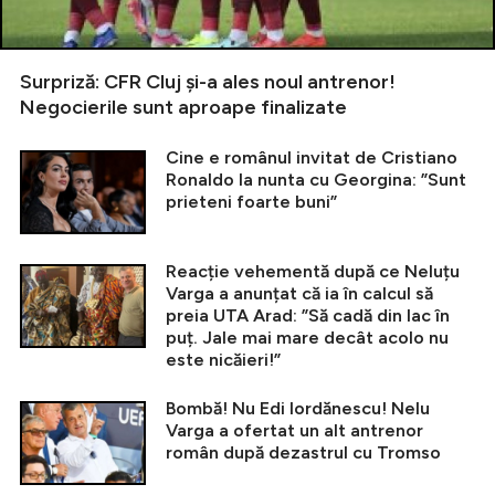
Surpriză: CFR Cluj și-a ales noul antrenor!
Negocierile sunt aproape finalizate
Cine e românul invitat de Cristiano
Ronaldo la nunta cu Georgina: ”Sunt
prieteni foarte buni”
Reacție vehementă după ce Neluțu
Varga a anunțat că ia în calcul să
preia UTA Arad: ”Să cadă din lac în
puț. Jale mai mare decât acolo nu
este nicăieri!”
Bombă! Nu Edi Iordănescu! Nelu
Varga a ofertat un alt antrenor
român după dezastrul cu Tromso