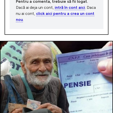
Pentru a comenta, trebuie să fii logat.
Dacă ai deja un cont,
intră în cont aici
. Daca
nu ai cont,
click aici pentru a crea un cont
nou
.