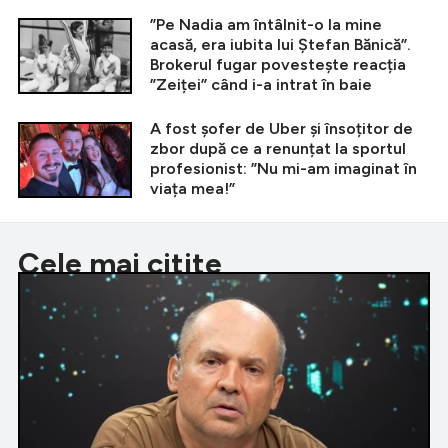
”Pe Nadia am întâlnit-o la mine
acasă, era iubita lui Ștefan Bănică”.
Brokerul fugar povestește reacția
”Zeiței” când i-a intrat în baie
A fost șofer de Uber și însoțitor de
zbor după ce a renunțat la sportul
profesionist: ”Nu mi-am imaginat în
viața mea!”
Cele mai citite