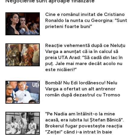
Negocierile sunt aproape finalizate
Cine e românul invitat de Cristiano
Ronaldo la nunta cu Georgina: ”Sunt
prieteni foarte buni”
Reacție vehementă după ce Neluțu
Varga a anunțat că ia în calcul să
preia UTA Arad: ”Să cadă din lac în
puț. Jale mai mare decât acolo nu
este nicăieri!”
Bombă! Nu Edi Iordănescu! Nelu
Varga a ofertat un alt antrenor
român după dezastrul cu Tromso
”Pe Nadia am întâlnit-o la mine
acasă, era iubita lui Ștefan Bănică”.
Brokerul fugar povestește reacția
”Zeiței” când i-a intrat în baie