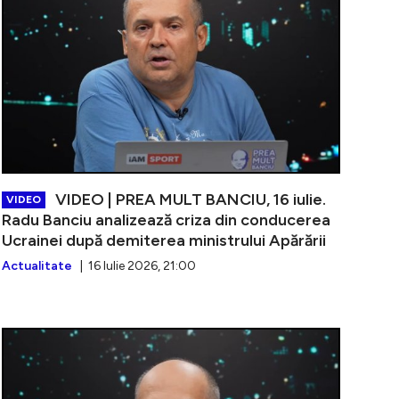
VIDEO | PREA MULT BANCIU, 16 iulie.
VIDEO
Radu Banciu analizează criza din conducerea
Ucrainei după demiterea ministrului Apărării
Actualitate
| 16 Iulie 2026, 21:00
PREA MULT BANCIU, 15 iulie. Radu Banciu analizează cel 
VIDEO | PREA