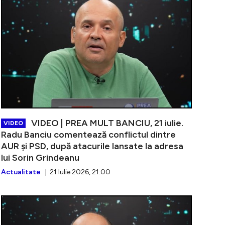
VIDEO | PREA MULT BANCIU, 21 iulie.
VIDEO
Radu Banciu comentează conflictul dintre
AUR și PSD, după atacurile lansate la adresa
lui Sorin Grindeanu
Actualitate
| 21 Iulie 2026, 21:00
PREA MULT BANCIU, 20 iulie. Radu Banciu comentează dec
VIDEO | PREA