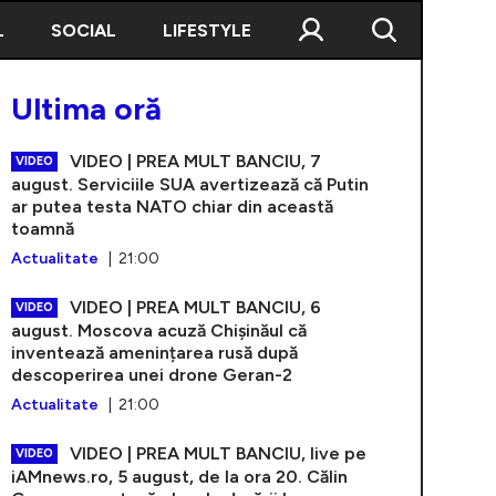
L
SOCIAL
LIFESTYLE
Ultima oră
VIDEO | PREA MULT BANCIU, 7
VIDEO
august. Serviciile SUA avertizează că Putin
ar putea testa NATO chiar din această
toamnă
Actualitate
| 21:00
VIDEO | PREA MULT BANCIU, 6
VIDEO
august. Moscova acuză Chișinăul că
inventează amenințarea rusă după
descoperirea unei drone Geran-2
Actualitate
| 21:00
VIDEO | PREA MULT BANCIU, live pe
VIDEO
iAMnews.ro, 5 august, de la ora 20. Călin