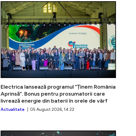
PREA MULT BANCIU, 6 august. Moscova acuză Chișinăul 
VIDEO | PREA
Electrica lansează programul ”Ținem România
Aprinsă”. Bonus pentru prosumatorii care
livrează energie din baterii în orele de vârf
Actualitate
| 05 August 2026, 14:22
PREA MULT BANCIU, 4 august. ”Safari cu drone” împotriva 
VIDEO | PREA