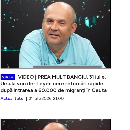
VIDEO | PREA MULT BANCIU, 31 iulie.
VIDEO
Ursula von der Leyen cere returnări rapide
după intrarea a 60.000 de migranți în Ceuta
Actualitate
| 31 Iulie 2026, 21:00
u Chiriță: „Nu avem nevoie de încă o soluție. Avem nevo
VIDEO | PRE