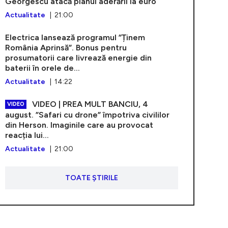
Georgescu atacă planul aderării la euro
Actualitate
| 21:00
Electrica lansează programul ”Ținem
România Aprinsă”. Bonus pentru
prosumatorii care livrează energie din
baterii în orele de...
Actualitate
| 14:22
VIDEO | PREA MULT BANCIU, 4
VIDEO
august. ”Safari cu drone” împotriva civililor
din Herson. Imaginile care au provocat
reacția lui...
Actualitate
| 21:00
TOATE ȘTIRILE