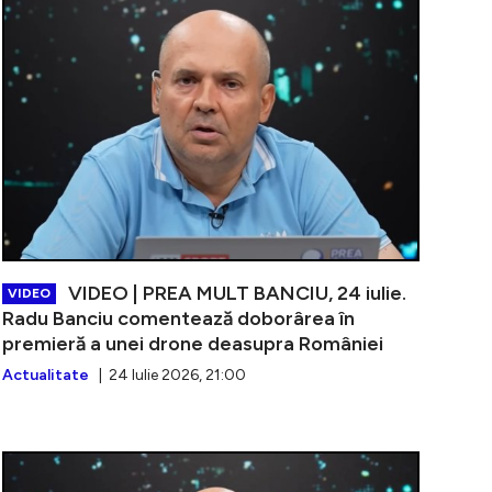
VIDEO | PREA MULT BANCIU, 24 iulie.
VIDEO
Radu Banciu comentează doborârea în
premieră a unei drone deasupra României
Actualitate
| 24 Iulie 2026, 21:00
PREA MULT BANCIU, 23 iulie. Radu Banciu comentează acuza
VIDEO | PREA