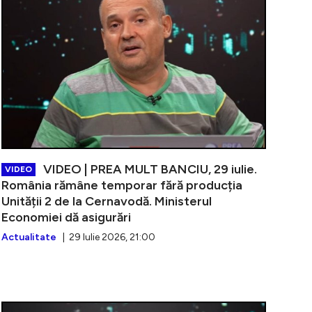
VIDEO | PREA MULT BANCIU, 29 iulie.
VIDEO
România rămâne temporar fără producția
Unității 2 de la Cernavodă. Ministerul
Economiei dă asigurări
Actualitate
| 29 Iulie 2026, 21:00
PREA MULT BANCIU, 28 iulie. Bucureștiul, invadat de șo
VIDEO | PRE