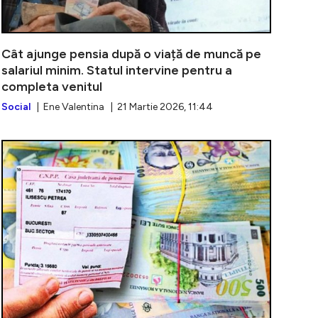
Cât ajunge pensia după o viață de muncă pe
salariul minim. Statul intervine pentru a
completa venitul
Social
| Ene Valentina | 21 Martie 2026, 11:44
poate pensiona mult mai devreme în România. Unele prof
Pensiile spe