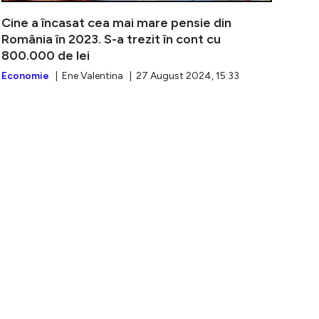
Cine a încasat cea mai mare pensie din
România în 2023. S-a trezit în cont cu
800.000 de lei
Economie
| Ene Valentina | 27 August 2024, 15:33
imă cu care un senior poate trăi în România. De câți ban