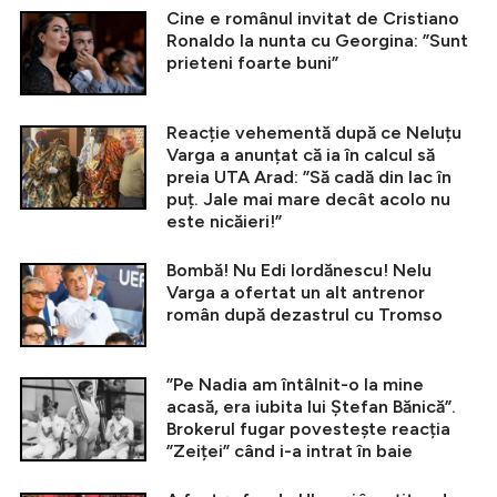
Cine e românul invitat de Cristiano
Ronaldo la nunta cu Georgina: ”Sunt
prieteni foarte buni”
Reacție vehementă după ce Neluțu
Varga a anunțat că ia în calcul să
preia UTA Arad: ”Să cadă din lac în
puț. Jale mai mare decât acolo nu
este nicăieri!”
Bombă! Nu Edi Iordănescu! Nelu
Varga a ofertat un alt antrenor
român după dezastrul cu Tromso
”Pe Nadia am întâlnit-o la mine
acasă, era iubita lui Ștefan Bănică”.
Brokerul fugar povestește reacția
”Zeiței” când i-a intrat în baie