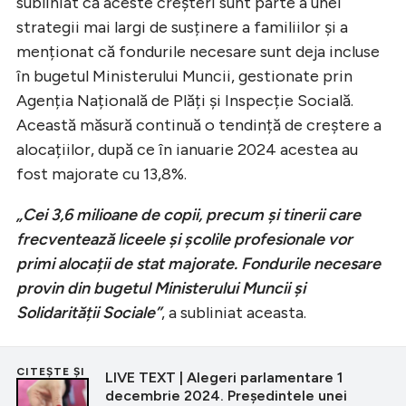
subliniat că aceste creșteri sunt parte a unei
strategii mai largi de susținere a familiilor și a
menționat că fondurile necesare sunt deja incluse
în bugetul Ministerului Muncii, gestionate prin
Agenția Națională de Plăți și Inspecție Socială.
Această măsură continuă o tendință de creștere a
alocațiilor, după ce în ianuarie 2024 acestea au
fost majorate cu 13,8%.
„Cei 3,6 milioane de copii, precum și tinerii care
frecventează liceele și școlile profesionale vor
primi alocații de stat majorate. Fondurile necesare
provin din bugetul Ministerului Muncii și
Solidarității Sociale”
, a subliniat aceasta.
CITEȘTE ȘI
LIVE TEXT | Alegeri parlamentare 1
decembrie 2024. Președintele unei