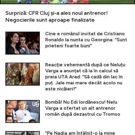
Surpriză: CFR Cluj și-a ales noul antrenor!
Negocierile sunt aproape finalizate
Cine e românul invitat de Cristiano
Ronaldo la nunta cu Georgina: ”Sunt
prieteni foarte buni”
Reacție vehementă după ce Neluțu
Varga a anunțat că ia în calcul să
preia UTA Arad: ”Să cadă din lac în
puț. Jale mai mare decât acolo nu
este nicăieri!”
Bombă! Nu Edi Iordănescu! Nelu
Varga a ofertat un alt antrenor
român după dezastrul cu Tromso
”Pe Nadia am întâlnit-o la mine