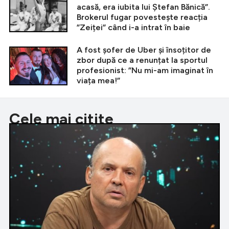
acasă, era iubita lui Ștefan Bănică”.
Brokerul fugar povestește reacția
”Zeiței” când i-a intrat în baie
A fost șofer de Uber și însoțitor de
zbor după ce a renunțat la sportul
profesionist: ”Nu mi-am imaginat în
viața mea!”
Cele mai citite