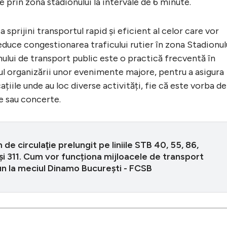
e prin zona stadionului la intervale de 6 minute.
sprijini transportul rapid și eficient al celor care vor
reduce congestionarea traficului rutier în zona Stadionul
mului de transport public este o practică frecventă în
ul organizării unor evenimente majore, pentru a asigura
ocațiile unde au loc diverse activități, fie că este vorba de
e sau concerte.
de circulaţie prelungit pe liniile STB 40, 55, 86,
şi 311. Cum vor funcționa mijloacele de transport
n la meciul Dinamo București - FCSB