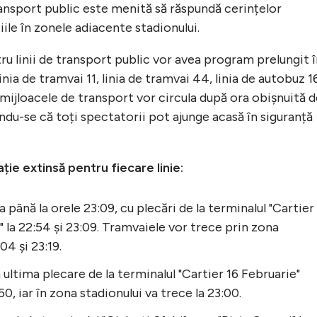
ansport public este menită să răspundă cerințelor
iile în zonele adiacente stadionului.
ru linii de transport public vor avea program prelungit 
inia de tramvai 11, linia de tramvai 44, linia de autobuz 1
, mijloacele de transport vor circula după ora obișnuită 
ându-se că toți spectatorii pot ajunge acasă în siguranță
ație extinsă pentru fiecare linie:
la până la orele 23:09, cu plecări de la terminalul "Cartier
" la 22:54 și 23:09. Tramvaiele vor trece prin zona
04 și 23:19.
 ultima plecare de la terminalul "Cartier 16 Februarie"
50, iar în zona stadionului va trece la 23:00.