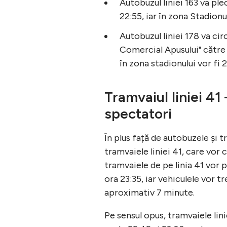
Autobuzul liniei 163 va plec
22:55, iar în zona Stadionul
Autobuzul liniei 178 va cir
Comercial Apusului" către "
în zona stadionului vor fi 2
Tramvaiul liniei 4
spectatori
În plus față de autobuzele și 
tramvaiele liniei 41, care vor
tramvaiele de pe linia 41 vor p
ora 23:35, iar vehiculele vor t
aproximativ 7 minute.
Pe sensul opus, tramvaiele lini