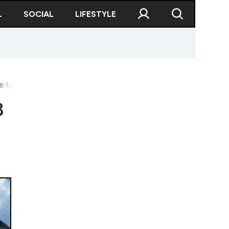
L
SOCIAL
LIFESTYLE
e de transport un comun la meciul Rapid - UTA
3