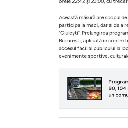
orele 22:42 și 23:00, cu trecer
Această măsură are scopul de a 
participa la meci, dar și de a 
"Giulești". Prelungirea progra
București, aplicată în context
accesul facil al publicului la l
evenimente sportive, cultural
CITEȘTE ȘI
Program 
90, 104 
un comu