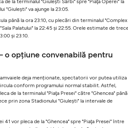
a de la terminalul "Giuleşti Sârbi" spre "Piaţa Operei" la
ui "Giuleşti" va ajunge la 23:05.
cula până la ora 23:10, cu plecări din terminalul "Complex
Sala Palatului" la 22:45 și 22:55. Orele estimate de trec
3:00 și 23:10.
1 – o opțiune convenabilă pentru
tramvaiele deja menționate, spectatorii vor putea utiliza 
 circula conform programului normal stabilit. Astfel,
leca de la terminalul "Piaţa Presei" către "Ghencea" până 
rece prin zona Stadionului "Giuleşti" la intervale de
ei 41 vor pleca de la "Ghencea" spre "Piaţa Presei" între