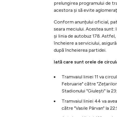
prelungirea programului de tr
acestora și să evite aglomeraț
Conform anunțului oficial, pat
seara meciului. Acestea sunt: l
și linia de autobuz 178. Astfel
încheiere a serviciului, asigur
după încheierea partidei.
Iată care sunt orele de circul
Tramvaiul liniei 11 va circu
Februarie" către "Zețarilor
Stadionului "Giulești" la 23:
Tramvaiul liniei 44 va avea
către "Vasile Pârvan" la 22: