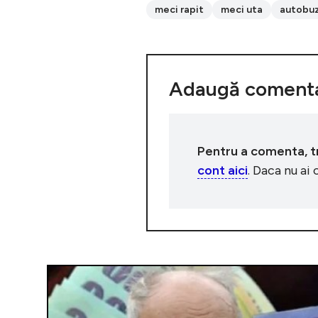
meci rapit
meci uta
autobu
Adaugă comenta
Pentru a comenta, tre
cont aici
. Daca nu ai