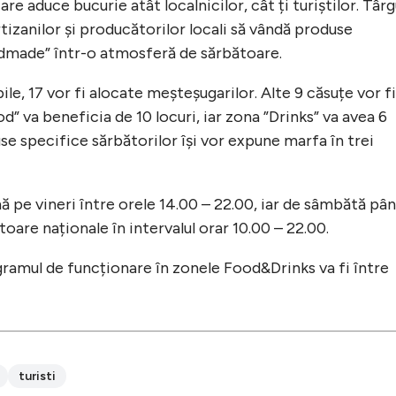
re aduce bucurie atât localnicilor, cât ți turiștilor. Târg
tizanilor și producătorilor locali să vândă produse
andmade” într-o atmosferă de sărbătoare.
le, 17 vor fi alocate meșteșugarilor. Alte 9 căsuțe vor fi
” va beneficia de 10 locuri, iar zona ”Drinks” va avea 6
e specifice sărbătorilor își vor expune marfa în trei
nă pe vineri între orele 14.00 – 22.00, iar de sâmbătă pâ
toare naționale în intervalul orar 10.00 – 22.00.
ogramul de funcționare în zonele Food&Drinks va fi între
turisti