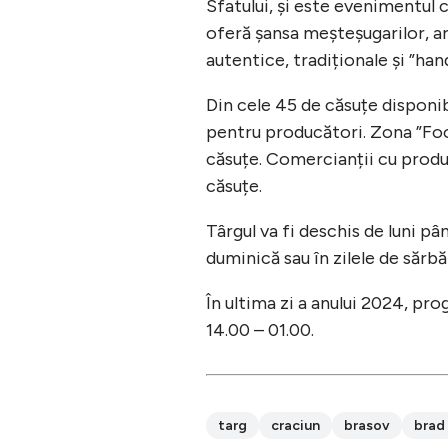
Sfatului, și este evenimentul ca
oferă șansa meșteșugarilor, ar
autentice, tradiționale și ”h
Din cele 45 de căsuțe disponibi
pentru producători. Zona ”Food
căsuțe. Comercianții cu produs
căsuțe.
Târgul va fi deschis de luni pâ
duminică sau în zilele de sărbă
În ultima zi a anului 2024, pr
14.00 – 01.00.
targ
craciun
brasov
brad