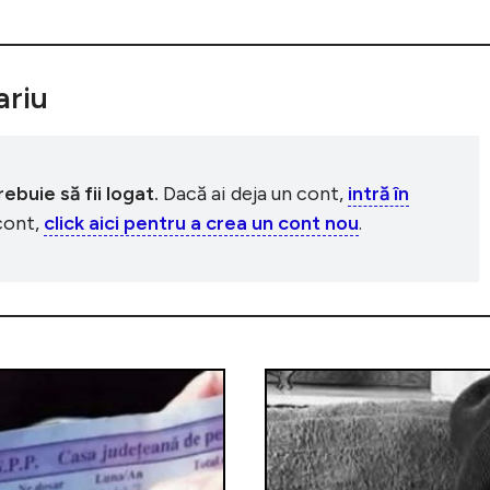
riu
buie să fii logat.
Dacă ai deja un cont,
intră în
 cont,
click aici pentru a crea un cont nou
.