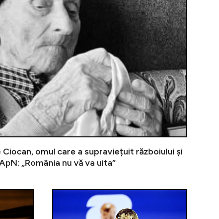
 Ciocan, omul care a supraviețuit războiului și
MApN: „România nu vă va uita”
nate a fost prelungită oficial. Ce produse de bază rămâ
Noua lege a salarizării schimbă veniturile profesori
Guvernul schi