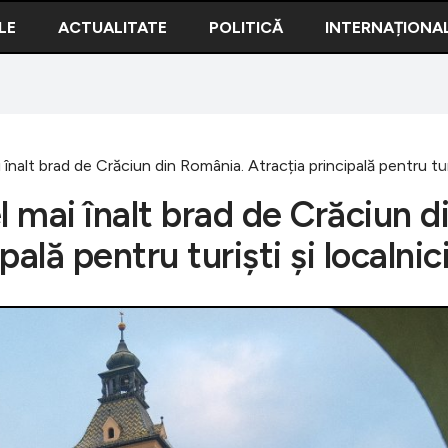
LE
ACTUALITATE
POLITICĂ
INTERNAȚIONA
înalt brad de Crăciun din România. Atracția principală pentru turiș
l mai înalt brad de Crăciun d
ală pentru turiști și localnic