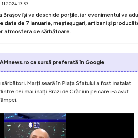
3.11.2024 13:37
 Brașov își va deschide porțile, iar evenimentul va ad
 pe data de 7 ianuarie, meșteșugari, artizani și producăt
ilor atmosfera de sărbătoare.
AMnews.ro ca sursă preferată în Google
ărbători. Marți seară în Piața Sfatului a fost instalat
dintre cei mai înalți Brazi de Crăciun pe care i-a avut
Tâmpei.