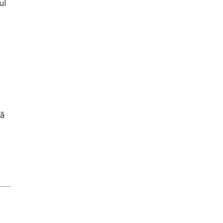
ul
nă