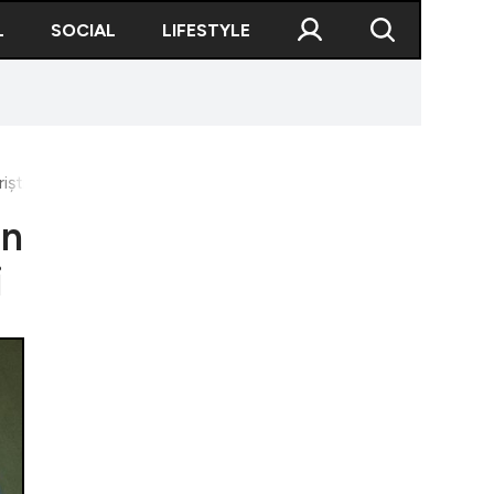
L
SOCIAL
LIFESTYLE
ti și localnici
in
i