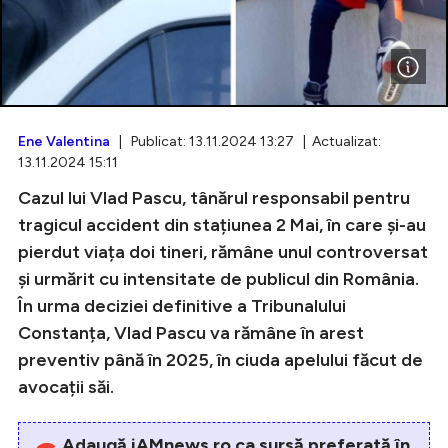
Intră în cont
Creează cont
Ene Valentina
| Publicat: 13.11.2024 13:27 | Actualizat:
13.11.2024 15:11
Cazul lui Vlad Pascu, tânărul responsabil pentru
tragicul accident din stațiunea 2 Mai, în care și-au
pierdut viața doi tineri, rămâne unul controversat
și urmărit cu intensitate de publicul din România.
În urma deciziei definitive a Tribunalului
Constanța, Vlad Pascu va rămâne în arest
preventiv până în 2025, în ciuda apelului făcut de
avocații săi.
Adaugă iAMnews.ro ca sursă preferată în