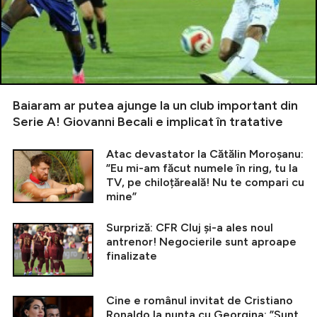
Baiaram ar putea ajunge la un club important din
Serie A! Giovanni Becali e implicat în tratative
Atac devastator la Cătălin Moroșanu:
”Eu mi-am făcut numele în ring, tu la
TV, pe chiloțăreală! Nu te compari cu
mine”
Surpriză: CFR Cluj și-a ales noul
antrenor! Negocierile sunt aproape
finalizate
Cine e românul invitat de Cristiano
Ronaldo la nunta cu Georgina: ”Sunt