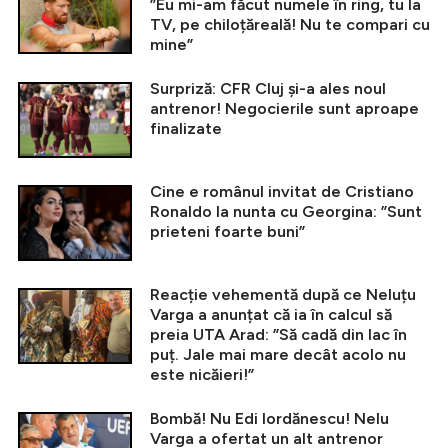
”Eu mi-am făcut numele în ring, tu la
TV, pe chiloțăreală! Nu te compari cu
mine”
Surpriză: CFR Cluj și-a ales noul
antrenor! Negocierile sunt aproape
finalizate
Cine e românul invitat de Cristiano
Ronaldo la nunta cu Georgina: ”Sunt
prieteni foarte buni”
Reacție vehementă după ce Neluțu
Varga a anunțat că ia în calcul să
preia UTA Arad: ”Să cadă din lac în
puț. Jale mai mare decât acolo nu
este nicăieri!”
Bombă! Nu Edi Iordănescu! Nelu
Varga a ofertat un alt antrenor