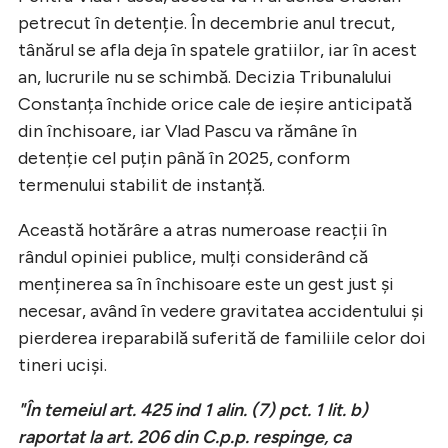
petrecut în detenție. În decembrie anul trecut,
tânărul se afla deja în spatele gratiilor, iar în acest
an, lucrurile nu se schimbă. Decizia Tribunalului
Constanța închide orice cale de ieșire anticipată
din închisoare, iar Vlad Pascu va rămâne în
detenție cel puțin până în 2025, conform
termenului stabilit de instanță.
Această hotărâre a atras numeroase reacții în
rândul opiniei publice, mulți considerând că
menținerea sa în închisoare este un gest just și
necesar, având în vedere gravitatea accidentului și
pierderea ireparabilă suferită de familiile celor doi
tineri uciși.
"În temeiul art. 425 ind 1 alin. (7) pct. 1 lit. b)
raportat la art. 206 din C.p.p. respinge, ca