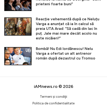
prieteni foarte buni”
Reacție vehementă după ce Neluțu
Varga a anunțat că ia în calcul să
preia UTA Arad: ”Să cadă din lac în
puț. Jale mai mare decât acolo nu
este nicăieri!”
Bombă! Nu Edi Iordănescu! Nelu
Varga a ofertat un alt antrenor
român după dezastrul cu Tromso
iAMnews.ro © 2026
Termeni şi condiţii
Politica de confidentialitate