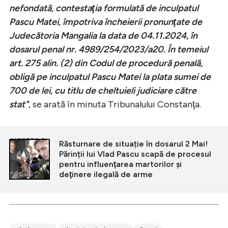
nefondată, contestaţia formulată de inculpatul
Pascu Matei, împotriva încheierii pronunţate de
Judecătoria Mangalia la data de 04.11.2024, în
dosarul penal nr. 4989/254/2023/a20. În temeiul
art. 275 alin. (2) din Codul de procedură penală,
obligă pe inculpatul Pascu Matei la plata sumei de
700 de lei, cu titlu de cheltuieli judiciare către
stat"
, se arată în minuta Tribunalului Constanţa.
CITEȘTE ȘI
Răsturnare de situație în dosarul 2 Mai!
Părinții lui Vlad Pascu scapă de procesul
pentru influenţarea martorilor şi
deţinere ilegală de arme