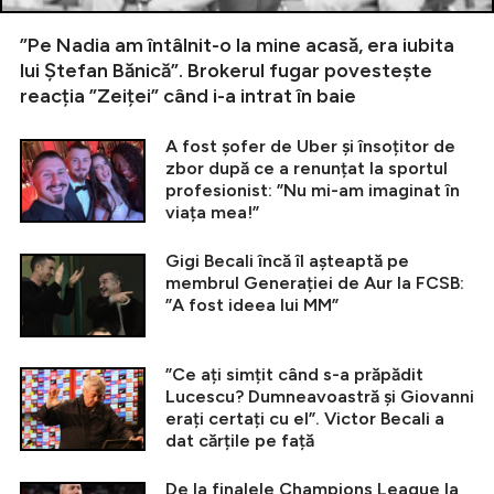
”Pe Nadia am întâlnit-o la mine acasă, era iubita
lui Ștefan Bănică”. Brokerul fugar povestește
reacția ”Zeiței” când i-a intrat în baie
A fost șofer de Uber și însoțitor de
zbor după ce a renunțat la sportul
profesionist: ”Nu mi-am imaginat în
viața mea!”
Gigi Becali încă îl așteaptă pe
membrul Generației de Aur la FCSB:
”A fost ideea lui MM”
”Ce ați simțit când s-a prăpădit
Lucescu? Dumneavoastră și Giovanni
erați certați cu el”. Victor Becali a
dat cărțile pe față
De la finalele Champions League la