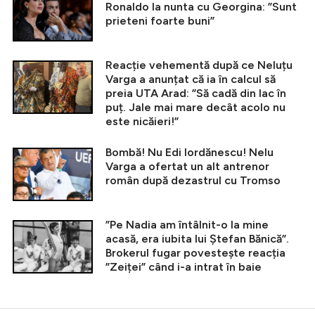
Ronaldo la nunta cu Georgina: ”Sunt
prieteni foarte buni”
Reacție vehementă după ce Neluțu
Varga a anunțat că ia în calcul să
preia UTA Arad: ”Să cadă din lac în
puț. Jale mai mare decât acolo nu
este nicăieri!”
Bombă! Nu Edi Iordănescu! Nelu
Varga a ofertat un alt antrenor
român după dezastrul cu Tromso
”Pe Nadia am întâlnit-o la mine
acasă, era iubita lui Ștefan Bănică”.
Brokerul fugar povestește reacția
”Zeiței” când i-a intrat în baie