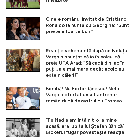
Cine e românul invitat de Cristiano
Ronaldo la nunta cu Georgina: ”Sunt
prieteni foarte buni”
Reacție vehementă după ce Neluțu
Varga a anunțat că ia în calcul să
preia UTA Arad: ”Să cadă din lac în
puț. Jale mai mare decât acolo nu
este nicăieri!”
Bombă! Nu Edi Iordănescu! Nelu
Varga a ofertat un alt antrenor
român după dezastrul cu Tromso
”Pe Nadia am întâlnit-o la mine
acasă, era iubita lui Ștefan Bănică”.
Brokerul fugar povestește reacția