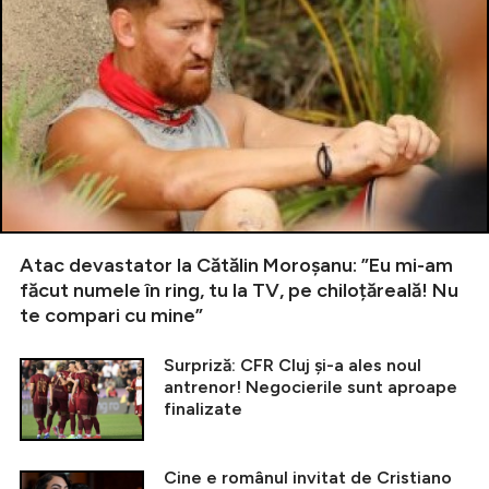
Atac devastator la Cătălin Moroșanu: ”Eu mi-am
făcut numele în ring, tu la TV, pe chiloțăreală! Nu
te compari cu mine”
Surpriză: CFR Cluj și-a ales noul
antrenor! Negocierile sunt aproape
finalizate
Cine e românul invitat de Cristiano