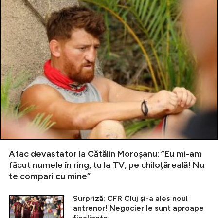
Atac devastator la Cătălin Moroșanu: ”Eu mi-am
făcut numele în ring, tu la TV, pe chiloțăreală! Nu
te compari cu mine”
Surpriză: CFR Cluj și-a ales noul
antrenor! Negocierile sunt aproape
finalizate