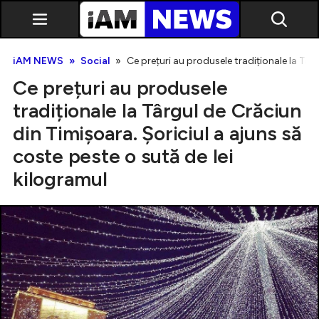
iAM NEWS
Social
Ce prețuri au produsele tradiționale la Târ
Ce prețuri au produsele
tradiționale la Târgul de Crăciun
din Timișoara. Șoriciul a ajuns să
coste peste o sută de lei
Exclusiv
kilogramul