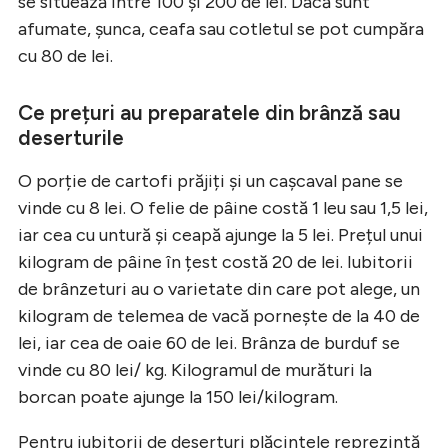
se situează între 100 și 200 de lei. Dacă sunt
afumate, șunca, ceafa sau cotletul se pot cumpăra
cu 80 de lei.
Ce prețuri au preparatele din brânză sau
deserturile
O porție de cartofi prăjiți și un cașcaval pane se
vinde cu 8 lei. O felie de pâine costă 1 leu sau 1,5 lei,
iar cea cu untură și ceapă ajunge la 5 lei. Prețul unui
kilogram de pâine în țest costă 20 de lei. Iubitorii
de brânzeturi au o varietate din care pot alege, un
kilogram de telemea de vacă pornește de la 40 de
lei, iar cea de oaie 60 de lei. Brânza de burduf se
vinde cu 80 lei/ kg. Kilogramul de murături la
borcan poate ajunge la 150 lei/kilogram.
Pentru iubitorii de deserturi plăcintele reprezintă