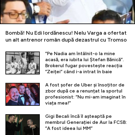
Bombă! Nu Edi Iordănescu! Nelu Varga a ofertat
un alt antrenor român după dezastrul cu Tromso
”Pe Nadia am întâlnit-o la mine
acasă, era iubita lui Ștefan Bănică”.
Brokerul fugar povestește reacția
”Zeiței” când i-a intrat în baie
A fost șofer de Uber și însoțitor de
zbor după ce a renunțat la sportul
profesionist: ”Nu mi-am imaginat în
viața mea!”
Gigi Becali încă îl așteaptă pe
membrul Generației de Aur la FCSB:
”A fost ideea lui MM”