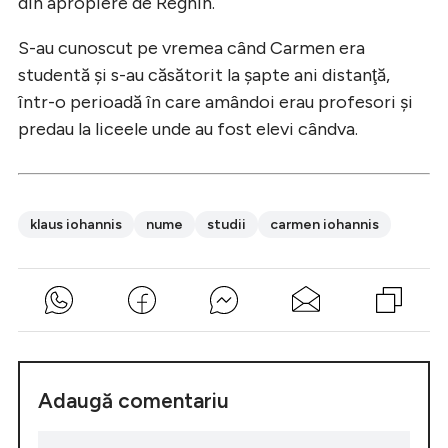
din apropiere de Reghin.
S-au cunoscut pe vremea când Carmen era
studentă şi s-au căsătorit la şapte ani distanţă,
într-o perioadă în care amândoi erau profesori şi
predau la liceele unde au fost elevi cândva.
klaus iohannis
nume
studii
carmen iohannis
Adaugă comentariu