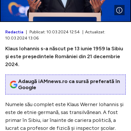
Intră în cont
Redactia
| Publicat: 10.03.2024 12:54 | Actualizat:
10.03.2024 13:06
Creează cont
Klaus Iohannis s-a născut pe 13 iunie 1959 la Sibiu
şi este preşedintele României din 21 decembrie
2024.
Adaugă iAMnews.ro ca sursă preferată în
Google
Numele său complet este Klaus Werner Iohannis şi
este de etnie germană, sas transilvănean. A fost
primar în Sibiu, iar înainte de cariera politică, a
lucrat ca profesor de fizică şi inspector şcolar.