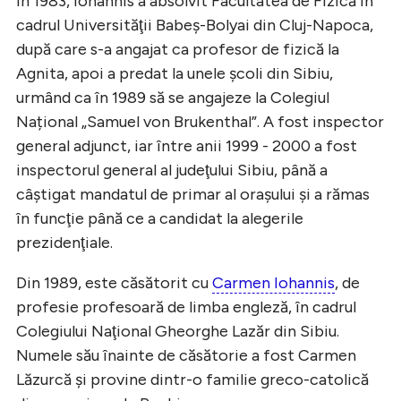
În 1983, Iohannis a absolvit Facultatea de Fizică în
cadrul Universităţii Babeș-Bolyai din Cluj-Napoca,
după care s-a angajat ca profesor de fizică la
Agnita, apoi a predat la unele şcoli din Sibiu,
urmând ca în 1989 să se angajeze la Colegiul
Național „Samuel von Brukenthal”. A fost inspector
general adjunct, iar între anii 1999 - 2000 a fost
inspectorul general al judeţului Sibiu, până a
câştigat mandatul de primar al oraşului şi a rămas
în funcţie până ce a candidat la alegerile
prezidenţiale.
Din 1989, este căsătorit cu
Carmen Iohannis
, de
profesie profesoară de limba engleză, în cadrul
Colegiului Naţional Gheorghe Lazăr din Sibiu.
Numele său înainte de căsătorie a fost Carmen
Lăzurcă şi provine dintr-o familie greco-catolică