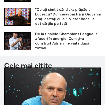
”Ce ați simțit când s-a prăpădit
Lucescu? Dumneavoastră și Giovanni
erați certați cu el”. Victor Becali a
dat cărțile pe față
De la finalele Champions League la
afaceri în energie. Cum și-a
construit Adrian Ilie viața după
fotbal
Cele mai citite