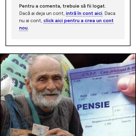
Pentru a comenta, trebuie să fii logat.
Dacă ai deja un cont,
intră în cont aici
. Daca
nu ai cont,
click aici pentru a crea un cont
nou
.