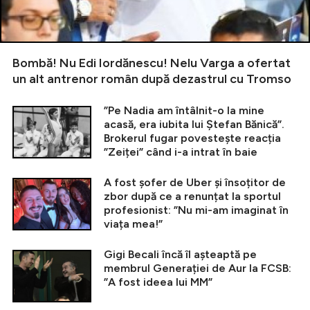
Bombă! Nu Edi Iordănescu! Nelu Varga a ofertat
un alt antrenor român după dezastrul cu Tromso
”Pe Nadia am întâlnit-o la mine
acasă, era iubita lui Ștefan Bănică”.
Brokerul fugar povestește reacția
”Zeiței” când i-a intrat în baie
A fost șofer de Uber și însoțitor de
zbor după ce a renunțat la sportul
profesionist: ”Nu mi-am imaginat în
viața mea!”
Gigi Becali încă îl așteaptă pe
membrul Generației de Aur la FCSB:
”A fost ideea lui MM”