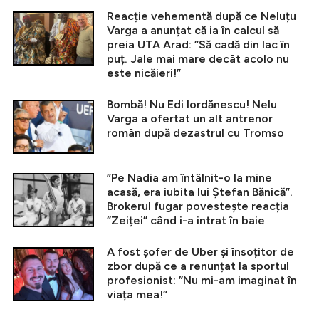
Reacție vehementă după ce Neluțu
Varga a anunțat că ia în calcul să
preia UTA Arad: ”Să cadă din lac în
puț. Jale mai mare decât acolo nu
este nicăieri!”
Bombă! Nu Edi Iordănescu! Nelu
Varga a ofertat un alt antrenor
român după dezastrul cu Tromso
”Pe Nadia am întâlnit-o la mine
acasă, era iubita lui Ștefan Bănică”.
Brokerul fugar povestește reacția
”Zeiței” când i-a intrat în baie
A fost șofer de Uber și însoțitor de
zbor după ce a renunțat la sportul
profesionist: ”Nu mi-am imaginat în
viața mea!”