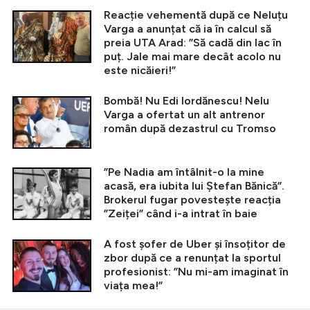
Reacție vehementă după ce Neluțu
Varga a anunțat că ia în calcul să
preia UTA Arad: ”Să cadă din lac în
puț. Jale mai mare decât acolo nu
este nicăieri!”
Bombă! Nu Edi Iordănescu! Nelu
Varga a ofertat un alt antrenor
român după dezastrul cu Tromso
”Pe Nadia am întâlnit-o la mine
acasă, era iubita lui Ștefan Bănică”.
Brokerul fugar povestește reacția
”Zeiței” când i-a intrat în baie
A fost șofer de Uber și însoțitor de
zbor după ce a renunțat la sportul
profesionist: ”Nu mi-am imaginat în
viața mea!”