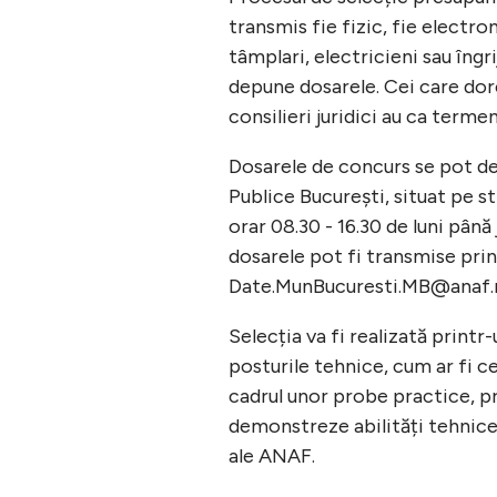
transmis fie fizic, fie electro
tâmplari, electricieni sau îng
depune dosarele. Cei care dore
consilieri juridici au ca term
Dosarele de concurs se pot de
Publice București, situat pe str
orar 08.30 - 16.30 de luni până j
dosarele pot fi transmise prin
Date.MunBucuresti.MB@anaf.
Selecția va fi realizată print
posturile tehnice, cum ar fi ce
cadrul unor probe practice, p
demonstreze abilități tehnice ș
ale ANAF.