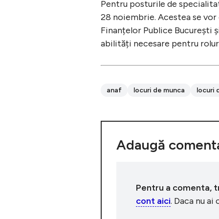
Pentru posturile de specialita
28 noiembrie. Acestea se vor d
Finanțelor Publice București și
abilități necesare pentru rolur
anaf
locuri de munca
locuri
Adaugă comenta
Pentru a comenta, tre
cont aici
. Daca nu ai