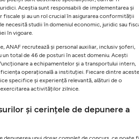
i juridici. Aceștia sunt responsabili de implementarea și
fiscale și au un rol crucial în asigurarea conformității
iile necesită studii în domeniul economic, juridic sau fisc
iei în vigoare.
te, ANAF recrutează și personal auxiliar, inclusiv șoferi,
ru un total de 46 de posturi în acest domeniu. Acești
 funcționare a echipamentelor și a transportului intern,
ficiența operațională a instituției. Fiecare dintre acest
ice specifice și experiență relevantă, alături de o
xercitarea activităților zilnice.
urilor și cerințele de depunere a
e depunerea unui dosar complet de concurs, ce poate f