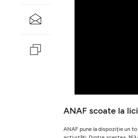
ANAF scoate la lici
ANAF pune la dispoziție un tot
activități. Dintre acestea, 163 