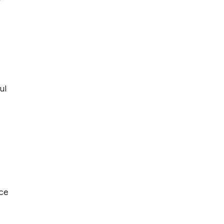
ul
ice