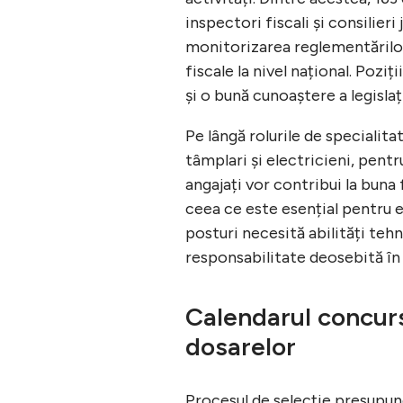
inspectori fiscali și consilier
monitorizarea reglementărilor 
fiscale la nivel național. Poziț
și o bună cunoaștere a legislaț
Pe lângă rolurile de specialita
tâmplari și electricieni, pent
angajați vor contribui la buna
ceea ce este esențial pentru e
posturi necesită abilități tehn
responsabilitate deosebită în e
Calendarul concurs
dosarelor
Procesul de selecție presupun