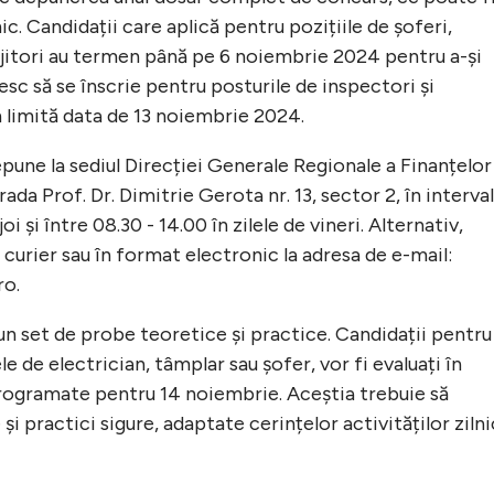
nic. Candidații care aplică pentru pozițiile de șoferi,
rijitori au termen până pe 6 noiembrie 2024 pentru a-și
sc să se înscrie pentru posturile de inspectori și
en limită data de 13 noiembrie 2024.
pune la sediul Direcției Generale Regionale a Finanțelor
ada Prof. Dr. Dimitrie Gerota nr. 13, sector 2, în interval
oi și între 08.30 - 14.00 în zilele de vineri. Alternativ,
 curier sau în format electronic la adresa de e-mail:
ro
.
r-un set de probe teoretice și practice. Candidații pentru
le de electrician, tâmplar sau șofer, vor fi evaluați în
rogramate pentru 14 noiembrie. Aceștia trebuie să
i practici sigure, adaptate cerințelor activităților ziln