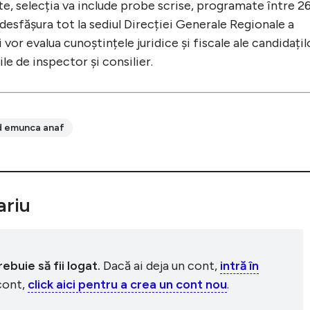
te, selecția va include probe scrise, programate între 26
esfășura tot la sediul Direcției Generale Regionale a
 vor evalua cunoștințele juridice și fiscale ale candidațil
ile de inspector și consilier.
 d emunca anaf
riu
buie să fii logat.
Dacă ai deja un cont,
intră în
 cont,
click aici pentru a crea un cont nou
.