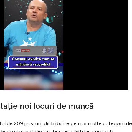
tație noi locuri de muncă
al de 209 posturi, distribuite pe mai multe categorii de
de poziții sunt destinate specialiștilor, cum ar fi