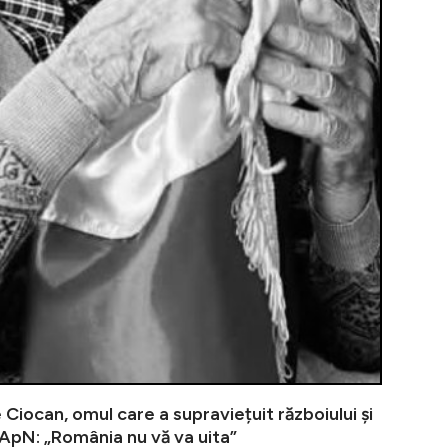
Noi calcule 
 Ciocan, omul care a supraviețuit războiului și
MApN: „România nu vă va uita”