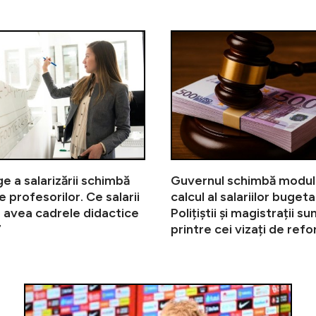
Lista alimentelor cu prețuri plafo
e a salarizării schimbă
Guvernul schimbă modul
e profesorilor. Ce salarii
calcul al salariilor bugetar
 avea cadrele didactice
Polițiștii și magistrații su
7
printre cei vizați de ref
Gigi Bec