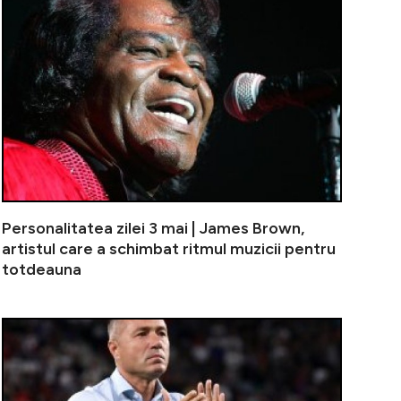
Personalitatea zilei 3 mai | James Brown,
artistul care a schimbat ritmul muzicii pentru
totdeauna
ali încă îl așteaptă pe membrul Generației de Aur la FCS
”Ce ați simți