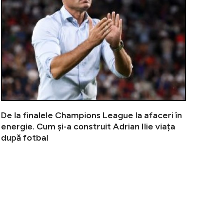
De la finalele Champions League la afaceri în
energie. Cum și-a construit Adrian Ilie viața
după fotbal
l! Ce salariu încasează Coubiș în a liga a doua din Anglia
Măldărășanu 