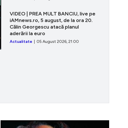
VIDEO | PREA MULT BANCIU, live pe
iAMnews.ro, 5 august, de la ora 20.
Călin Georgescu atacă planul
aderării la euro
Actualitate
| 05 August 2026, 21:00
itatea zilei 4 mai: Audrey Hepburn, legenda care a rede
Consumul de 