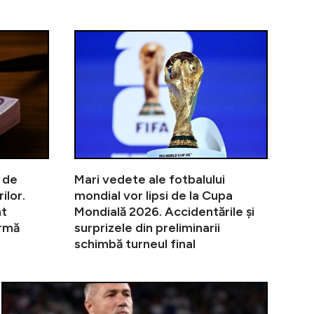
nate a fost prelungită oficial. Ce produse de bază rămâ
Noua lege a salarizării schimbă veniturile profesori
Guvernul schi
 de
Mari vedete ale fotbalului
ilor.
mondial vor lipsi de la Cupa
nt
Mondială 2026. Accidentările și
ormă
surprizele din preliminarii
schimbă turneul final
ali încă îl așteaptă pe membrul Generației de Aur la FCS
”Ce ați simți