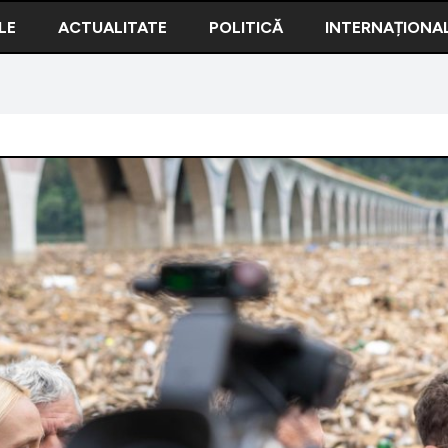
LE
ACTUALITATE
POLITICĂ
INTERNAȚIONA
telui. Buștenii și gunoaiele împing barajul la limită. Ce decizie 