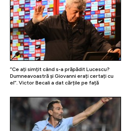
”Ce ați simțit când s-a prăpădit Lucescu?
Dumneavoastră și Giovanni erați certați cu
el”. Victor Becali a dat cărțile pe față
Incredibi