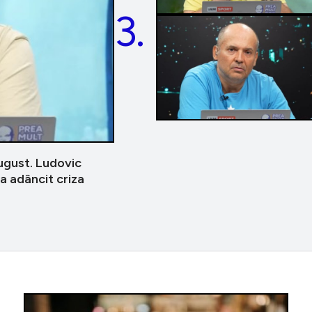
3.
gust. Ludovic
a adâncit criza
Personal