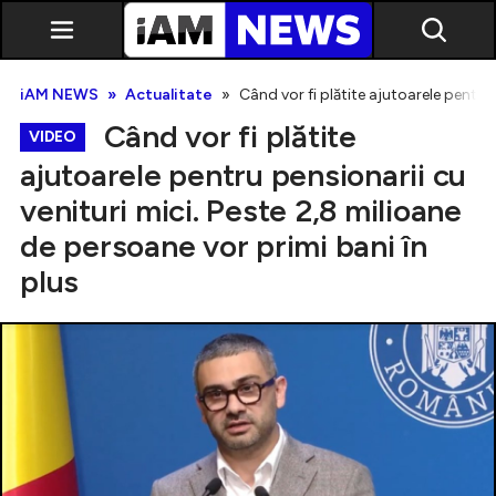
iAM NEWS
Actualitate
Când vor fi plătite ajutoarele pentru 
Când vor fi plătite
VIDEO
ajutoarele pentru pensionarii cu
venituri mici. Peste 2,8 milioane
Exclusiv
de persoane vor primi bani în
plus