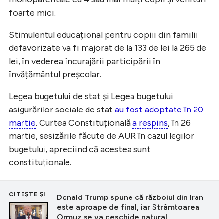
foarte mici.
Stimulentul educațional pentru copiii din familii
defavorizate va fi majorat de la 133 de lei la 265 de
lei, în vederea încurajării participării în
învățământul preșcolar.
Legea bugetului de stat și Legea bugetului
asigurărilor sociale de stat
au fost adoptate în 20
martie
. Curtea Constituțională
a respins
, în 26
martie, sesizările făcute de AUR în cazul legilor
bugetului, apreciind că acestea sunt
constituționale.
CITEȘTE ȘI
Donald Trump spune că războiul din Iran
este aproape de final, iar Strâmtoarea
Ormuz se va deschide natural.