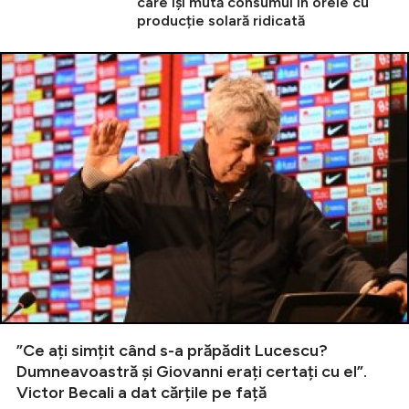
care își mută consumul în orele cu
producție solară ridicată
”Ce ați simțit când s-a prăpădit Lucescu?
Dumneavoastră și Giovanni erați certați cu el”.
Victor Becali a dat cărțile pe față