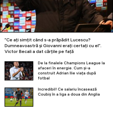
”Ce ați simțit când s-a prăpădit Lucescu?
Dumneavoastră și Giovanni erați certați cu el”.
Victor Becali a dat cărțile pe față
De la finalele Champions League la
afaceri în energie. Cum și-a
construit Adrian Ilie viața după
fotbal
Incredibil! Ce salariu încasează
Coubiș în a liga a doua din Anglia