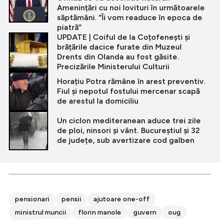
Amenințări cu noi lovituri în următoarele
săptămâni. ”Îi vom readuce în epoca de
piatră”
UPDATE | Coiful de la Coțofenești și
brățările dacice furate din Muzeul
Drents din Olanda au fost găsite.
Precizările Ministerului Culturii
Horațiu Potra rămâne în arest preventiv.
Fiul și nepotul fostului mercenar scapă
de arestul la domiciliu
Un ciclon mediteranean aduce trei zile
de ploi, ninsori și vânt. Bucureștiul și 32
de județe, sub avertizare cod galben
pensionari
pensii
ajutoare one-off
ministrul muncii
florin manole
guvern
oug