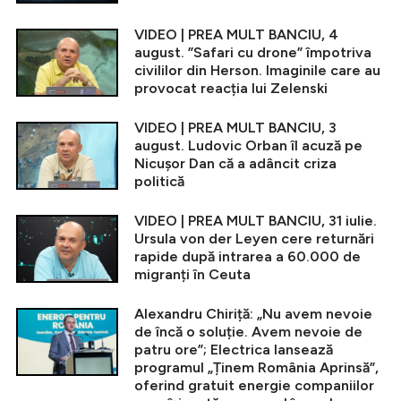
VIDEO | PREA MULT BANCIU, 4
august. ”Safari cu drone” împotriva
civililor din Herson. Imaginile care au
provocat reacția lui Zelenski
VIDEO | PREA MULT BANCIU, 3
august. Ludovic Orban îl acuză pe
Nicușor Dan că a adâncit criza
politică
VIDEO | PREA MULT BANCIU, 31 iulie.
Ursula von der Leyen cere returnări
rapide după intrarea a 60.000 de
migranți în Ceuta
Alexandru Chiriță: „Nu avem nevoie
de încă o soluție. Avem nevoie de
patru ore”; Electrica lansează
programul „Ținem România Aprinsă”,
oferind gratuit energie companiilor