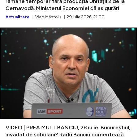
rămâne temporar fără producția Unității 2 de la
Cernavodă. Ministerul Economiei dă asigurări
Actualitate
| Vlad Măntoiu | 29 Iulie 2026, 21:00
VIDEO | PREA MULT BANCIU, 28 iulie. Bucureștiul,
invadat de șobolani? Radu Banciu comentează