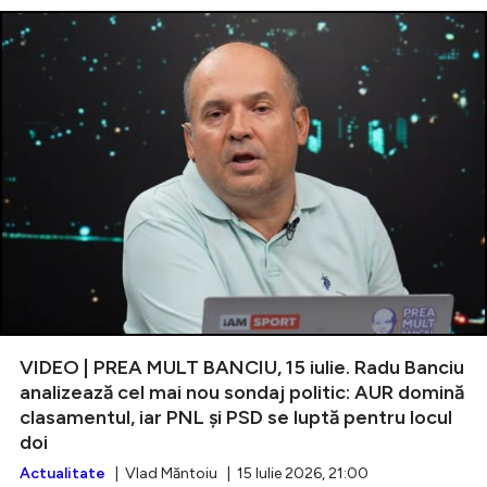
VIDEO | PREA MULT BANCIU, 15 iulie. Radu Banciu
analizează cel mai nou sondaj politic: AUR domină
clasamentul, iar PNL și PSD se luptă pentru locul
doi
Actualitate
| Vlad Măntoiu | 15 Iulie 2026, 21:00