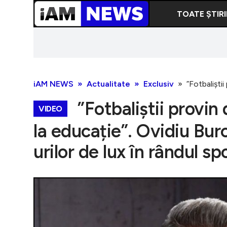
TOATE ȘTIRI
iAM NEWS
Actualitate
Exclusiv
”Fotbaliști
”Fotbaliștii provin
VIDEO
la educație”. Ovidiu Bu
urilor de lux în rândul s