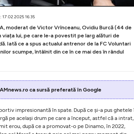
: 17.02.2025 16:35
DIA, moderat de Victor Vrînceanu, Ovidiu Burcă (44 de
viața lui, pe care le-a povestit pe larg alături de
dă. Iată ce a spus actualul antrenor de la FC Voluntari
ilor scumpe, întâlnit din ce în ce mai des în rândul
AMnews.ro ca sursă preferată în Google
sportiv impresionantă în spate. După ce și-a pus ghetele 
rgă pe același drum pe care a început, astfel că a intrat,
umit erou, după ce a promovat-o pe Dinamo, în 2022,