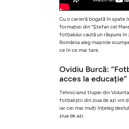
Cu o carieră bogată în spate î
formației din ”Ștefan cel Mare
fotbalului caută un răspuns în 
România aleg mașinile scumpe, 
ce în ce mai tare.
Ovidiu Burcă: ”Fotb
acces la educație”
Tehnicianul trupei din Voluntar
fotbaliștii din ziua de azi vin 
iar cei mai mulți înțeleg destu
ziua de azi.