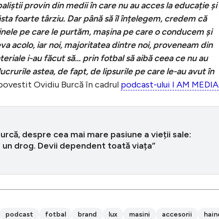
aliștii provin din medii în care nu au acces la educație și
ăsta foarte târziu. Dar până să îl înțelegem, credem că
ainele pe care le purtăm, mașina pe care o conducem și
eva acolo, iar noi, majoritatea dintre noi, proveneam din
ateriale i-au făcut să… prin fotbal să aibă ceea ce nu au
lucrurile astea, de fapt, de lipsurile pe care le-au avut în
 povestit Ovidiu Burcă în cadrul
podcast-ului I AM MEDIA
urcă, despre cea mai mare pasiune a vieții sale:
 un drog. Devii dependent toată viața”
podcast
fotbal
brand
lux
masini
accesorii
hain