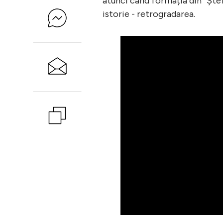
atunci când formația din ”Ște
istorie - retrogradarea.