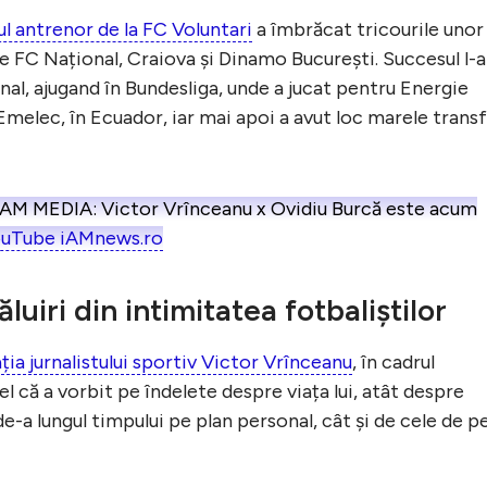
ul antrenor de la FC Voluntari
a îmbrăcat tricourile unor
re FC Național, Craiova și Dinamo București. Succesul l-a
onal, ajugand în Bundesliga, unde a jucat pentru Energie
Emelec, în Ecuador, iar mai apoi a avut loc marele trans
I AM MEDIA: Victor Vrînceanu x Ovidiu Burcă este acum
uTube iAMnews.ro
uiri din intimitatea fotbaliștilor
ația jurnalistului sportiv Victor Vrînceanu
, în cadrul
l că a vorbit pe îndelete despre viața lui, atât despre
e-a lungul timpului pe plan personal, cât și de cele de p