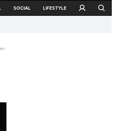
L
SOCIAL
LIFESTYLE
 despre fenomenul brand-urilor de lux în rândul sportivilor din R