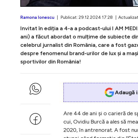
Ramona Ionescu
| Publicat: 29.12.2024 17:28 | Actualizat
Invitat în ediția a 4-a a podcast-ului I AM ME
ani) a făcut abordat o mulțime de subiecte din 
celebrul jurnalist din România, care a fost gaz
despre fenomenul brand-urilor de lux și a mașin
sportivilor din România!
Adaugă i
Are 44 de ani și o carieră de 
cui, Ovidiu Burcă a ales să mea
2020, în antrenorat. A fost n