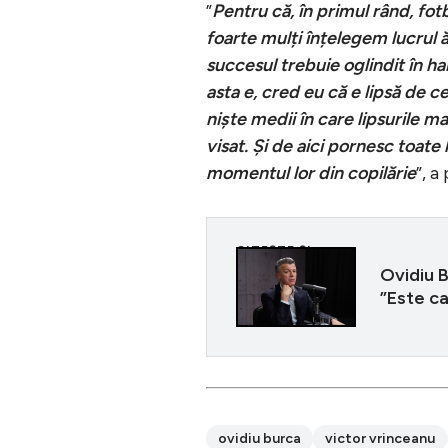
”
Pentru că, în primul rând, fotb
foarte mulți înțelegem lucrul 
succesul trebuie oglindit în h
asta e, cred eu că e lipsă de c
niște medii în care lipsurile m
visat. Și de aici pornesc toate 
momentul lor din copilărie
”, a
CITEȘTE ȘI
Ovidiu B
”Este ca
ovidiu burca
victor vrinceanu