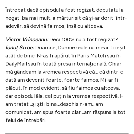
Întrebat dacă episodul a fost regizat, deputatul a
negat, ba mai mult, a mărturisit că și-ar dorit, într-
adevăr, să devină faimos, însă cu altceva.
Victor Vrînceanu:
Deci 100% nu a fost regizat?
Ionuț Stroe:
Doamne, Dumnezeule nu mi-ar fi ieșit
atât de bine. N-aș fi apărut în Paris Match sau în
DailyMail sau în toată presa internațională. Chiar
mă gândeam la vremea respectivă că… că dintr-o
dată am devenit foarte, foarte faimos. Mi-ar fi
plăcut, în mod evident, să fiu faimos cu altceva,
dar episodul ăla, cel puțin la vremea respectivă, l-
am tratat…și știi bine…deschis n-am…am
comunicat, am spus foarte clar…am răspuns la tot
felul de întrebări