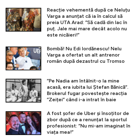
Reacție vehementă după ce Neluțu
Varga a anunțat că ia în calcul să
preia UTA Arad: ”Să cadă din lac în
puț. Jale mai mare decât acolo nu
este nicăieri!”
Bombă! Nu Edi Iordănescu! Nelu
Varga a ofertat un alt antrenor
român după dezastrul cu Tromso
”Pe Nadia am întâlnit-o la mine
acasă, era iubita lui Ștefan Bănică”.
Brokerul fugar povestește reacția
”Zeiței” când i-a intrat în baie
A fost șofer de Uber și însoțitor de
zbor după ce a renunțat la sportul
profesionist: ”Nu mi-am imaginat în
viața mea!”