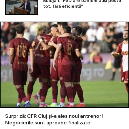
Bolojan: ”PSD are oameni puși peste
tot, fără eficiență”
Surpriză: CFR Cluj și-a ales noul antrenor!
Negocierile sunt aproape finalizate