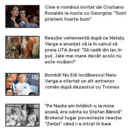
Cine e românul invitat de Cristiano
Ronaldo la nunta cu Georgina: ”Sunt
prieteni foarte buni”
Reacție vehementă după ce Neluțu
Varga a anunțat că ia în calcul să
preia UTA Arad: ”Să cadă din lac în
puț. Jale mai mare decât acolo nu
este nicăieri!”
Bombă! Nu Edi Iordănescu! Nelu
Varga a ofertat un alt antrenor
român după dezastrul cu Tromso
”Pe Nadia am întâlnit-o la mine
acasă, era iubita lui Ștefan Bănică”.
Brokerul fugar povestește reacția
”Zeiței” când i-a intrat în baie