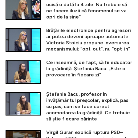
ucisă o dată la 4 zile. Nu trebuie să
ne facem iluzii că fenomenul se va
opri de la sine”
Brățările electronice pentru agresori
ar putea deveni aproape automate.
Victoria Stoiciu propune inversarea
mecanismului: ”opt-out”, nu ”opt-in”
Ce înseamnă, de fapt, să fii educator
la grădiniță. Ștefania Bacu: „Este o
provocare în fiecare zi”
Ștefania Bacu, profesor în
învățământul preșcolar, explică, pas
cu pas, cum se face corect
acomodarea la grădiniță. Ce trebuie
să știe fiecare părinte
Virgil Guran explică ruptura PSD–