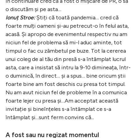
în continuare cred că a fost o mișcare de PR, o să
o discutăm și pe asta…
Ionuț Stroe:
Știți că toată pandemia… cred că
foarte mulți oameni și-au petrecut-o în felul asta,
acasă. Și apropo de evenimentul respectiv nu am
niciun fel de problema să mi-l aduc aminte, tot
timpul o fac cu zâmbetul pe buze. Tot la cererea
unui coleg de al tău din presă s-a întâmplat lucrul
asta, care a insistat să intru la 9-10 dimineața, într-
o duminică, în direct… și a spus… bine oricum știi
foarte bine am fost deschis cu presa tot timpul.
Nu am avut niciun fel de probleme în a comunica
foarte lejer cu presa și…Am acceptat această
invitație și bineînțeles s-a întâmplat ce s-a
întâmplat și…sunt ferm convins că...
A fost sau nu regizat momentul