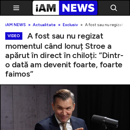
iAM NEWS
Actualitate
Exclusiv
A fost sau nu regizat mo
A fost sau nu regizat
VIDEO
momentul când Ionuț Stroe a
apărut în direct în chiloți: ”Dintr-
Exclusiv
o dată am devenit foarte, foarte
faimos”