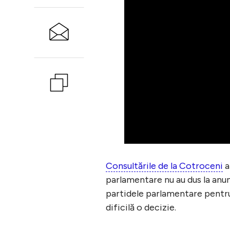
Consultările de la Cotroceni
a
parlamentare nu au dus la anun
partidele parlamentare pentru
dificilă o decizie.