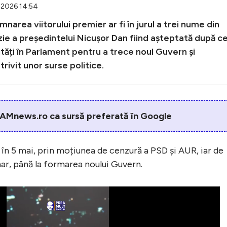
5.2026 14:54
area viitorului premier ar fi în jurul a trei nume din
zie a președintelui Nicușor Dan fiind așteptată după c
rități în Parlament pentru a trece noul Guvern și
rivit unor surse politice.
AMnews.ro ca sursă preferată în Google
în 5 mai, prin moțiunea de cenzură a PSD și AUR, iar de
ar, până la formarea noului Guvern.