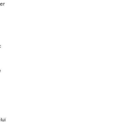
ier
c
e
lui