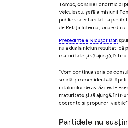
Tomac, consilier onorific al pr
Velculescu, şefă a misiunii Fon
public s-a vehiculat ca posibi
de Relații Internaționale din 
Președintele Nicușor Dan
spun
nu a dus la niciun rezultat, că
maturitate și să ajungă, într-
”Vom continua seria de consult
solidă, pro-occidentală. Apelul
întâlnirilor de astăzi: este es
maturitate și să ajungă, într-
coerente și propuneri viabile”
Partidele nu susți