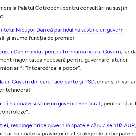
 mers la Palatul Cotroceni pentru consultări nu susțin
t.
ntelui Nicușor Dan că partidul nu susține un guvern
 să-și asume funcția de premier.
icuşor Dan mandat pentru formarea noului Guvern
, iar d
lament majoritatea necesară pentru guvernare, atunci
imion ar fi ”întoarcerea la popor”.
 la un Guvern din care face parte și PSD
, chiar și în varia
er tehnocrat.
i că nu poate susține un guvern tehnocrat
, pentru că ar 
controleze”.
iei, respinge orice guvern în spatele căruia se află AUR
,
itar nu poate supraviețui mult și alegerile anticipate n