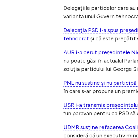
Delegațiile partidelor care au
varianta unui Guvern tehnocra
Delegația PSD i-a spus președi
tehnocrat
și că este pregătit
AUR i-a cerut preşedintele N
nu poate găsi în actualul Par
soluția partidului lui George S
PNL nu susține și nu participă
în care s-ar propune un premi
USR i-a transmis președintelu
”un paravan pentru ca PSD să 
UDMR susține refacerea Coaliț
consideră că un executiv minor