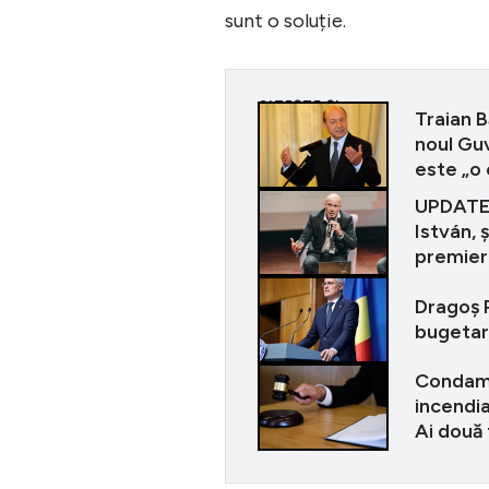
sunt o soluție.
CITEȘTE ȘI
Traian B
noul Gu
este „o
UPDATE |
István, 
premieru
Dragoș P
bugetari
Condamna
incendiat
Ai două 