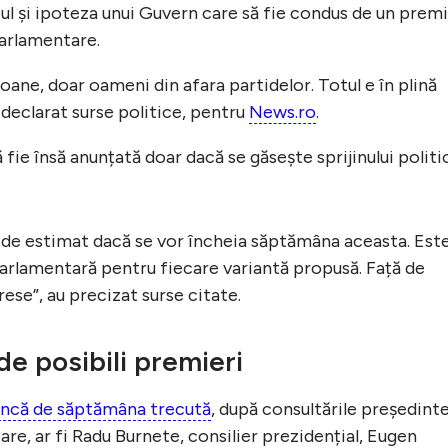
lcul și ipoteza unui Guvern care să fie condus de un prem
parlamentare.
oane, doar oameni din afara partidelor. Totul e în plină
au declarat surse politice, pentru
News.ro
.
 fie însă anunțată doar dacă se găsește sprijinului politi
cil de estimat dacă se vor încheia săptămâna aceasta. Est
parlamentară pentru fiecare variantă propusă. Față de
se”, au precizat surse citate.
de posibili premieri
 încă de săptămâna trecută
, după consultările președinte
are, ar fi Radu Burnete, consilier prezidențial, Eugen