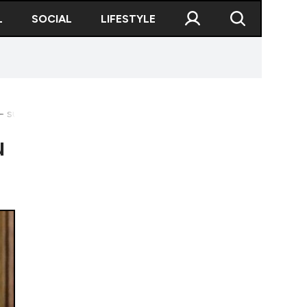
L
SOCIAL
LIFESTYLE
- surse
u