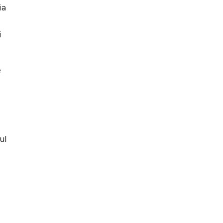
ia
i
e
ul