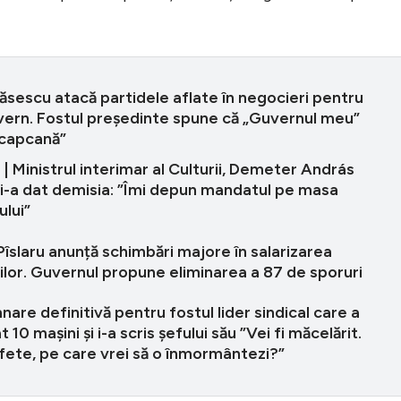
ăsescu atacă partidele aflate în negocieri pentru
vern. Fostul președinte spune că „Guvernul meu”
 capcană”
 Ministrul interimar al Culturii, Demeter András
și-a dat demisia: ”Îmi depun mandatul pe masa
lui”
îslaru anunță schimbări majore în salarizarea
lor. Guvernul propune eliminarea a 87 de sporuri
re definitivă pentru fostul lider sindical care a
 10 mașini și i-a scris șefului său ”Vei fi măcelărit.
fete, pe care vrei să o înmormântezi?”