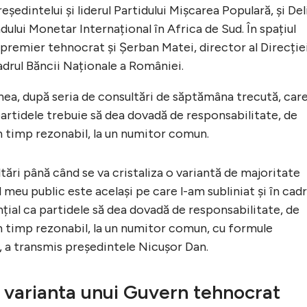
eședintelui şi liderul Partidului Mişcarea Populară, și Del
dului Monetar Internațional în Africa de Sud. În spațiul
l premier tehnocrat și Şerban Matei, director al Direcție
cadrul Băncii Naționale a României.
ea, după seria de consultări de săptămâna trecută, car
 partidele trebuie să dea dovadă de responsabilitate, de
un timp rezonabil, la un numitor comun.
ări până când se va cristaliza o variantă de majoritate
 meu public este același pe care l-am subliniat și în cadr
ențial ca partidele să dea dovadă de responsabilitate, de
un timp rezonabil, la un numitor comun, cu formule
, a transmis președintele Nicușor Dan.
n varianta unui Guvern tehnocrat