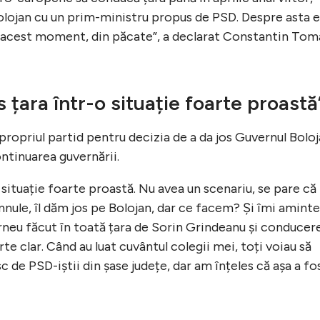
Bolojan cu un prim-ministru propus de PSD. Despre asta e
în acest moment, din păcate”, a declarat Constantin Tom
 țara într-o situație foarte proastă
 propriul partid pentru decizia de a da jos Guvernul Bolo
ontinuarea guvernării.
 situație foarte proastă. Nu avea un scenariu, se pare că
mnule, îl dăm jos pe Bolojan, dar ce facem? Și îmi amint
 turneu făcut în toată țara de Sorin Grindeanu și conducer
rte clar. Când au luat cuvântul colegii mei, toți voiau să
de PSD-iștii din șase județe, dar am înțeles că așa a fo