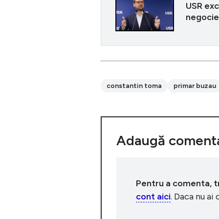
USR excl
negocie
constantin toma
primar buzau
Adaugă comenta
Pentru a comenta, tre
cont aici
. Daca nu ai