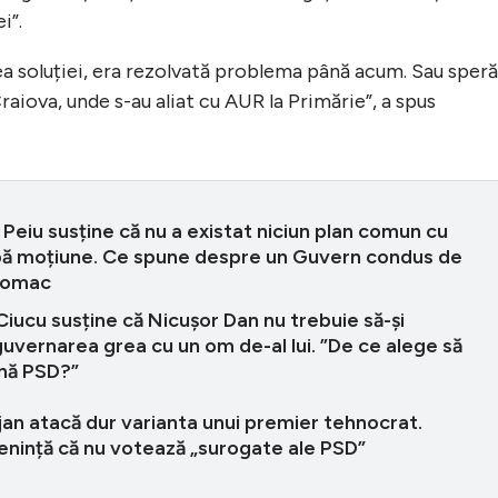
i”.
ea soluției, era rezolvată problema până acum. Sau speră
raiova, unde s-au aliat cu AUR la Primărie”, a spus
 Peiu susține că nu a existat niciun plan comun cu
ă moțiune. Ce spune despre un Guvern condus de
Tomac
Ciucu susține că Nicușor Dan nu trebuie să-și
vernarea grea cu un om de-al lui. ”De ce alege să
nă PSD?”
ojan atacă dur varianta unui premier tehnocrat.
nință că nu votează „surogate ale PSD”