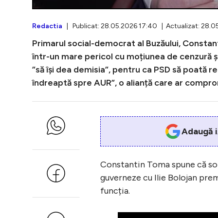
Redactia
| Publicat: 28.05.2026 17:40 | Actualizat: 28.0
Primarul social-democrat al Buzăului, Constant
într-un mare pericol cu moțiunea de cenzură și 
”să își dea demisia”, pentru ca PSD să poată r
îndreaptă spre AUR”, o alianță care ar comprom
Adaugă i
Constantin Toma spune că solu
guverneze cu Ilie Bolojan prem
funcția.