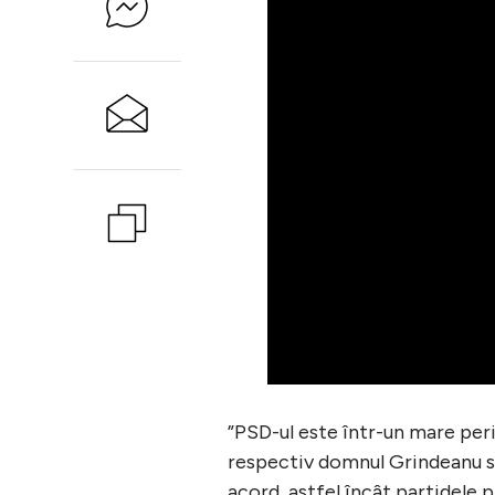
”PSD-ul este într-un mare perico
respectiv domnul Grindeanu să 
acord, astfel încât partidele 