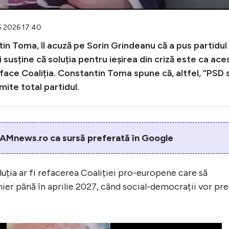
5.2026 17:40
in Toma, îl acuză pe Sorin Grindeanu că a pus partidul
susține că soluția pentru ieșirea din criză este ca ace
eface Coaliția. Constantin Toma spune că, altfel, ”PSD 
ite total partidul.
AMnews.ro ca sursă preferată în Google
ția ar fi refacerea Coaliției pro-europene care să
ier până în aprilie 2027, când social-democrații vor pre