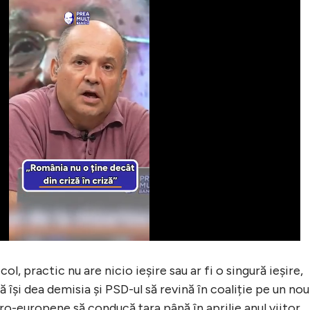
l, practic nu are nicio ieșire sau ar fi o singură ieșire,
își dea demisia și PSD-ul să revină în coaliție pe un nou
pro-europene să conducă țara până în aprilie anul viitor,