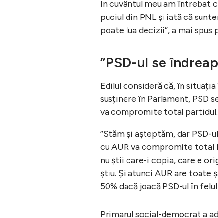
În cuvântul meu am întrebat cu
puciul din PNL și iată că sunte
poate lua decizii”, a mai spu
”PSD-ul se îndreapt
Edilul consideră că, în situați
susținere în Parlament, PSD se
va compromite total partidul.
”Stăm și așteptăm, dar PSD-ul s
cu AUR va compromite total PS
nu știi care-i copia, care e or
știu. Și atunci AUR are toate 
50% dacă joacă PSD-ul în felu
Primarul social-democrat a adău