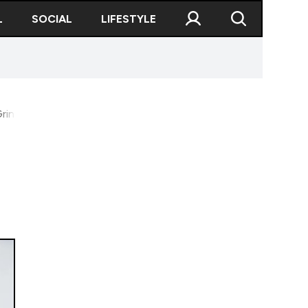
L
SOCIAL
LIFESTYLE
rindeanu să își dea demisia”