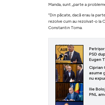
Manda, sunt „parte a probleme
”Din păcate, dacă erau la part
rezolve cum au rezolvat-o la C
Constantin Toma.
CITEȘTE ȘI
Petrișor
PSD dup
Eugen 
Ciprian 
asume gu
nu expu
Ilie Bol
PNL ame