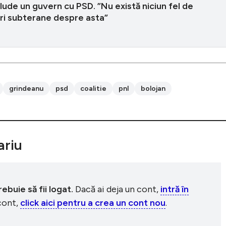
ude un guvern cu PSD. ”Nu există niciun fel de
ri subterane despre asta”
grindeanu
psd
coalitie
pnl
bolojan
riu
buie să fii logat.
Dacă ai deja un cont,
intră în
 cont,
click aici pentru a crea un cont nou
.