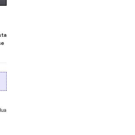
sta
se
lua