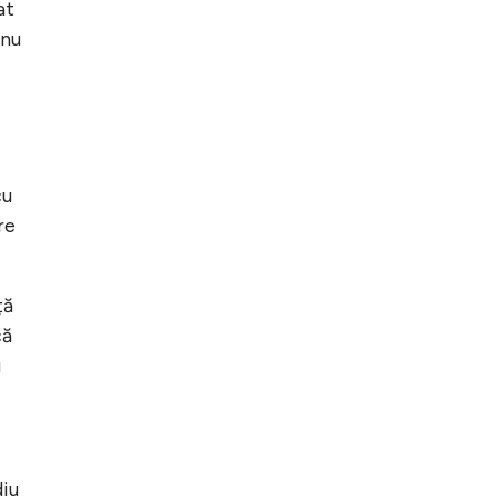
at
 nu
cu
re
ță
că
u
diu