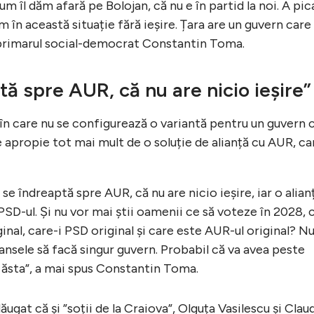
m îl dăm afară pe Bolojan, că nu e în partid la noi. A pic
m în această situație fără ieșire. Țara are un guvern care
s primarul social-democrat Constantin Toma.
ă spre AUR, că nu are nicio ieșire”
a în care nu se configurează o variantă pentru un guvern 
 apropie tot mai mult de o soluție de alianță cu AUR, ca
e îndreaptă spre AUR, că nu are nicio ieșire, iar o alian
D-ul. Și nu vor mai știi oamenii ce să voteze în 2028, 
iginal, care-i PSD original și care este AUR-ul original? N
șansele să facă singur guvern. Probabil că va avea peste
l ăsta”, a mai spus Constantin Toma.
gat că și ”soții de la Craiova”, Olguța Vasilescu și Clau