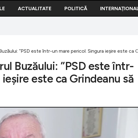
LE
ACTUALITATE
POLITICĂ
INTERNAȚIONA
zăului: ”PSD este într-un mare pericol. Singura ieșire este ca G
ul Buzăului: ”PSD este într-
 ieșire este ca Grindeanu să