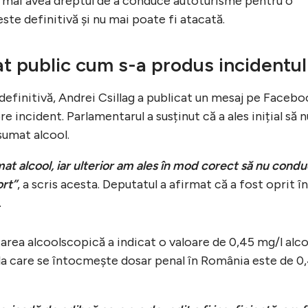
a mai avea dreptul de a conduce autoturisme pentru o
ste definitivă și nu mai poate fi atacată.
at public cum s-a produs incidentul
definitivă, Andrei Csillag a publicat un mesaj pe Facebo
re incident. Parlamentarul a susținut că a ales inițial să n
sumat alcool.
at alcool, iar ulterior am ales în mod corect să nu condu
ort”
, a scris acesta. Deputatul a afirmat că a fost oprit în
.
starea alcoolscopică a indicat o valoare de 0,45 mg/l alc
e la care se întocmește dosar penal în România este de 0