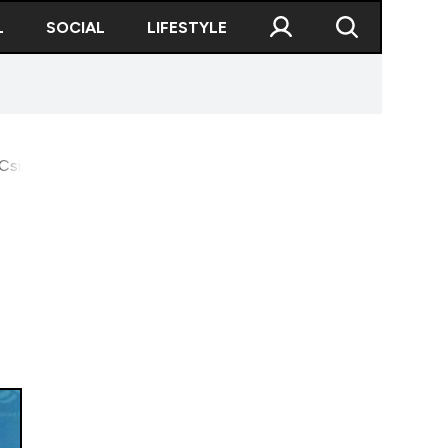
L
SOCIAL
LIFESTYLE
sillag primește închisoare cu suspendare după ce a fost prins 