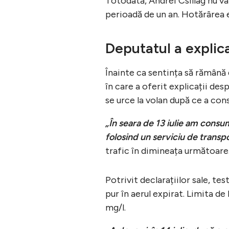
Totodată, Andrei Csillag nu v
perioadă de un an. Hotărârea e
Deputatul a explic
Înainte ca sentința să rămână 
în care a oferit explicații desp
se urce la volan după ce a con
„În seara de 13 iulie am consum
folosind un serviciu de transp
trafic în dimineața următoare
Potrivit declarațiilor sale, te
pur în aerul expirat. Limita d
mg/l.