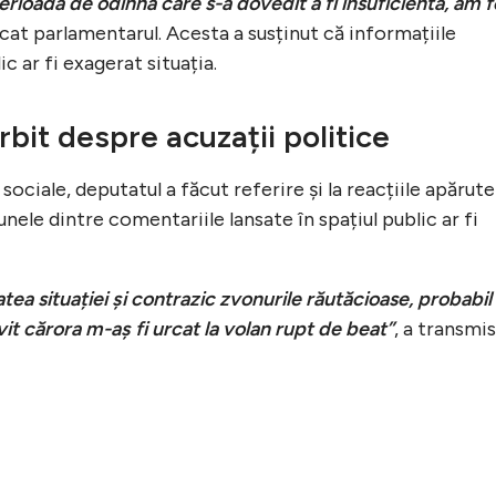
 perioadă de odihnă care s-a dovedit a fi insuficientă, am f
licat parlamentarul. Acesta a susținut că informațiile
ic ar fi exagerat situația.
bit despre acuzații politice
 sociale, deputatul a făcut referire și la reacțiile apărute
unele dintre comentariile lansate în spațiul public ar fi
atea situației și contrazic zvonurile răutăcioase, probabil
ivit cărora m-aș fi urcat la volan rupt de beat”
, a transmis