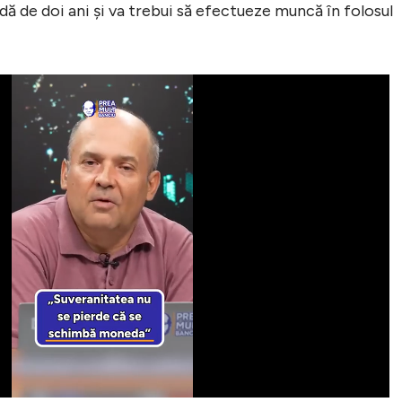
ă de doi ani și va trebui să efectueze muncă în folosul