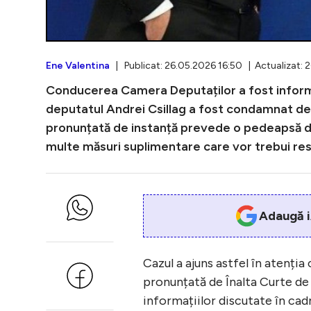
Ene Valentina
| Publicat: 26.05.2026 16:50 | Actualizat: 
Conducerea Camera Deputaților a fost informat
deputatul Andrei Csillag a fost condamnat def
pronunțată de instanță prevede o pedeapsă de
multe măsuri suplimentare care vor trebui re
Adaugă i
Cazul a ajuns astfel în atenț
pronunțată de Înalta Curte de C
informațiilor discutate în cad