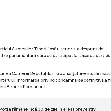
rtidul Oamenilor Tineri, însă ulterior s-a desprins de
ntre parlamentarii care au participat la lansarea partidul
erea Camerei Deputaților nu a anunțat eventuale măsu
ntarului. Informarea privind condamnarea definitivă a f
drul Biroului Permanent.
Potra rămâne încă 30 de zile în arest preventiv.