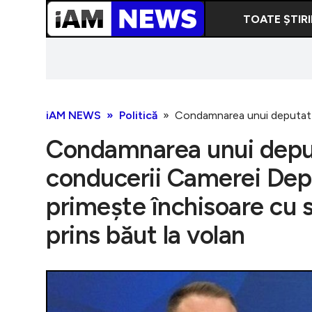
TOATE ȘTIRI
iAM NEWS
Politică
Condamnarea unui deputat a 
Condamnarea unui deput
conducerii Camerei Deput
primește închisoare cu 
prins băut la volan