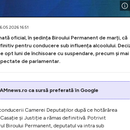
26.05.2026 16:51
ă oficial, în ședința Biroului Permanent de marți, că
initiv pentru conducere sub influența alcoolului. Deci
 opt luni de închisoare cu suspendare, precum și mai
spectate de parlamentar.
AMnews.ro ca sursă preferată în Google
ia conducerii Camerei Deputaților după ce hotărârea
asație și Justiție a rămas definitivă. Potrivit
rul Biroului Permanent, deputatul va intra sub