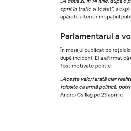
„A doua zi, în 14 iulie, după o
oprit în trafic și testat”
, a exp
apărute ulterior în spațiul publ
Parlamentarul a vor
În mesajul publicat pe rețelele
după incident. El a afirmat că 
fost motivate politic.
„Aceste valori arată clar realit
folosite ca armă politică, potr
Andrei Csillag pe 23 aprilie.