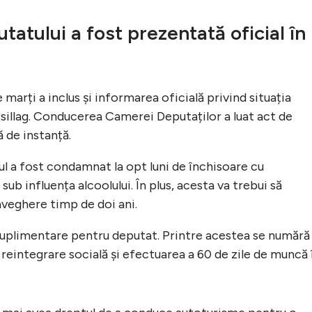
tului a fost prezentată oficial în
marți a inclus și informarea oficială privind situația
Csillag. Conducerea Camerei Deputaților a luat act de
 de instanță.
ul a fost condamnat la opt luni de închisoare cu
b influența alcoolului. În plus, acesta va trebui să
veghere timp de doi ani.
ii suplimentare pentru deputat. Printre acestea se numără
reintegrare socială și efectuarea a 60 de zile de muncă 