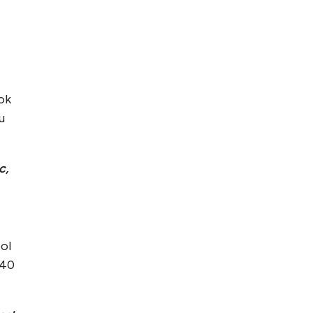
ok
u
c,
ool
,40