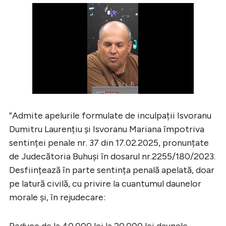
”Admite apelurile formulate de inculpații Isvoranu
Dumitru Laurențiu şi Isvoranu Mariana împotriva
sentinței penale nr. 37 din 17.02.2025, pronunțate
de Judecătoria Buhuşi în dosarul nr.2255/180/2023.
Desființează în parte sentința penală apelată, doar
pe latură civilă, cu privire la cuantumul daunelor
morale şi, în rejudecare:
Reduce de la 40.000 lei la 20.000 lei daunele