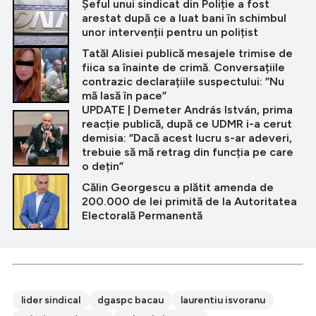
Șeful unui sindicat din Poliție a fost
arestat după ce a luat bani în schimbul
unor intervenții pentru un polițist
Tatăl Alisiei publică mesajele trimise de
fiica sa înainte de crimă. Conversațiile
contrazic declarațiile suspectului: ”Nu
mă lasă în pace”
UPDATE | Demeter András István, prima
reacție publică, după ce UDMR i-a cerut
demisia: ”Dacă acest lucru s-ar adeveri,
trebuie să mă retrag din funcția pe care
o dețin”
Călin Georgescu a plătit amenda de
200.000 de lei primită de la Autoritatea
Electorală Permanentă
lider sindical
dgaspc bacau
laurentiu isvoranu