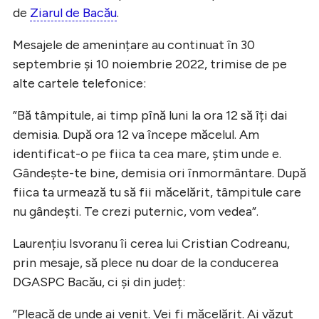
de
Ziarul de Bacău
.
Mesajele de amenințare au continuat în 30
septembrie și 10 noiembrie 2022, trimise de pe
alte cartele telefonice:
”Bă tâmpitule, ai timp pînă luni la ora 12 să îți dai
demisia. După ora 12 va începe măcelul. Am
identificat-o pe fiica ta cea mare, știm unde e.
Gândește-te bine, demisia ori înmormântare. După
fiica ta urmează tu să fii măcelărit, tâmpitule care
nu gândești. Te crezi puternic, vom vedea”.
Laurențiu Isvoranu îi cerea lui Cristian Codreanu,
prin mesaje, să plece nu doar de la conducerea
DGASPC Bacău, ci și din județ:
”Pleacă de unde ai venit. Vei fi măcelărit. Ai văzut