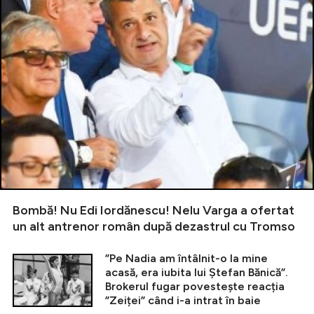
Bombă! Nu Edi Iordănescu! Nelu Varga a ofertat
un alt antrenor român după dezastrul cu Tromso
”Pe Nadia am întâlnit-o la mine
acasă, era iubita lui Ștefan Bănică”.
Brokerul fugar povestește reacția
”Zeiței” când i-a intrat în baie