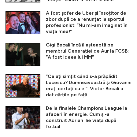
A fost șofer de Uber și însoțitor de
zbor după ce a renunțat la sportul
profesionist: ”Nu mi-am imaginat în
viața mea!”
Gigi Becali încă îl așteaptă pe
membrul Generației de Aur la FCSB:
”A fost ideea lui MM”
”Ce ați simțit când s-a prăpădit
Lucescu? Dumneavoastră și Giovanni
erați certați cu el”. Victor Becali a
dat cărțile pe față
De la finalele Champions League la
afaceri în energie. Cum și-a
construit Adrian Ilie viața după
fotbal