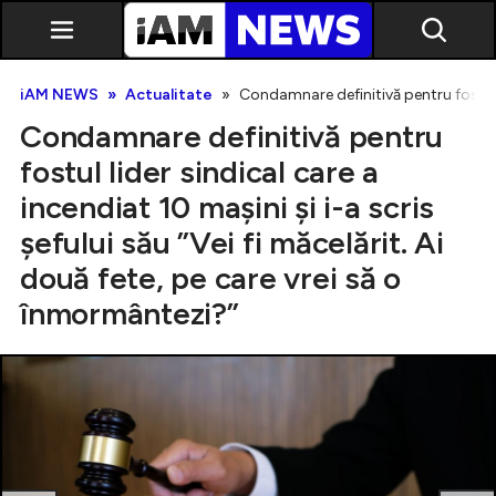
iAM NEWS
Actualitate
Condamnare definitivă pentru fostul li
Condamnare definitivă pentru
fostul lider sindical care a
incendiat 10 mașini și i-a scris
șefului său ”Vei fi măcelărit. Ai
Exclusiv
două fete, pe care vrei să o
înmormântezi?”