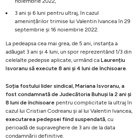
noiembrie 2022,
3 ani și 6 luni pentru ultraj, în cazul
amenințărilor trimise lui Valentin Ivancea în 29
septembrie și 16 noiembrie 2022.
La pedeapsa cea mai grea, de 5 ani, instanța a
adăugat 3 ani și 4 luni, un spor reprezentând 1/3 din
celelalte pedepse aplicate, urmând ca
Laurențiu
Isvoranu să execute 8 ani și 4 luni de închisoare
.
Soția fostului lider sindical, Mariana Isvoranu, a
fost condamnată de Judecătoria Buhuși la 2 ani și
8 luni de închisoare
pentru complicitate la ultraj în
cazul lui Cristian Codreanu și al lui Valentin Ivancea,
executarea pedepsei fiind suspendată
, cu
perioadă de supraveghere de 3 ani de la data
condamnării definitive.