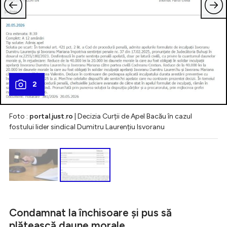
2
Foto :
portal.just.ro
| Decizia Curții de Apel Bacău în cazul
fostului lider sindical Dumitru Laurențiu Isvoranu
Condamnat la închisoare și pus să
plătească daune morale