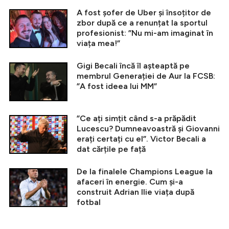
A fost șofer de Uber și însoțitor de
zbor după ce a renunțat la sportul
profesionist: ”Nu mi-am imaginat în
viața mea!”
Gigi Becali încă îl așteaptă pe
membrul Generației de Aur la FCSB:
”A fost ideea lui MM”
”Ce ați simțit când s-a prăpădit
Lucescu? Dumneavoastră și Giovanni
erați certați cu el”. Victor Becali a
dat cărțile pe față
De la finalele Champions League la
afaceri în energie. Cum și-a
construit Adrian Ilie viața după
fotbal