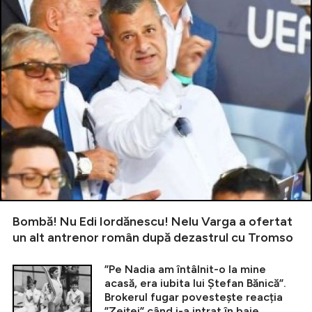
Bombă! Nu Edi Iordănescu! Nelu Varga a ofertat
un alt antrenor român după dezastrul cu Tromso
”Pe Nadia am întâlnit-o la mine
acasă, era iubita lui Ștefan Bănică”.
Brokerul fugar povestește reacția
”Zeiței” când i-a intrat în baie