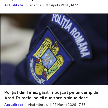
Actualitate
| Redactia | 03 Aprilie 2026, 14:51
Polițist din Timiș, găsit împușcat pe un câmp din
Arad. Primele indicii duc spre o sinucidere
Actualitate
| Vlad Măntoiu | 27 Martie 2026, 17:55