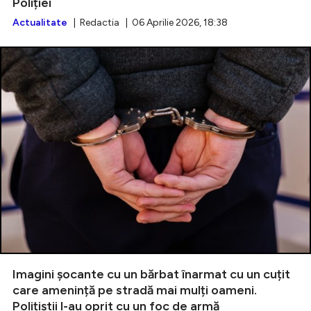
Poliției
Actualitate
| Redactia | 06 Aprilie 2026, 18:38
Imagini șocante cu un bărbat înarmat cu un cuțit
care amenință pe stradă mai mulți oameni.
Polițiștii l-au oprit cu un foc de armă