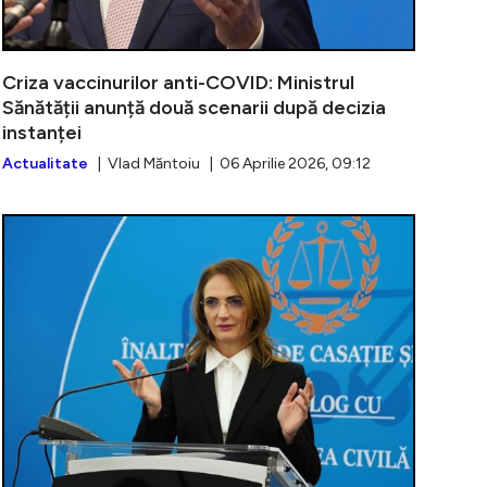
Criza vaccinurilor anti-COVID: Ministrul
Sănătății anunță două scenarii după decizia
instanței
Actualitate
| Vlad Măntoiu | 06 Aprilie 2026, 09:12
u: ”Rafila știa consecințele contractului Pfizer”. Schimb 
România pier