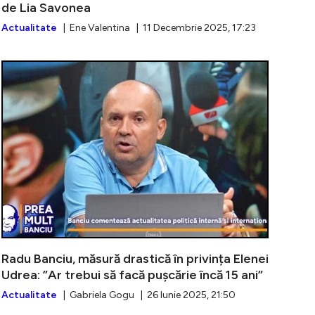
de Lia Savonea
Actualitate
| Ene Valentina | 11 Decembrie 2025, 17:23
ria Sectorului 1 dispune începerea judecării dosarului 
Călin Georges
Radu Banciu, măsură drastică în privința Elenei
Udrea: ”Ar trebui să facă pușcărie încă 15 ani”
Actualitate
| Gabriela Gogu | 26 Iunie 2025, 21:50