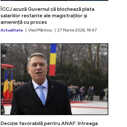
ÎCCJ acuză Guvernul că blochează plata
salariilor restante ale magistraților și
amenință cu proces
Actualitate
| Vlad Măntoiu | 27 Martie 2026, 18:47
n dosarul crimei lui Adrian Kreiner: ”Preșul” invocat de a
Dani Mocanu ș
Decizie favorabilă pentru ANAF: întreaga