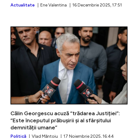
Actualitate
| Ene Valentina | 16 Decembrie 2025, 17:51
Judecăto
Călin Georgescu acuză “trădarea Justiției”:
“Este începutul prăbușirii și al sfârșitului
demnității umane”
Politică
| Vlad Măntoiu | 17 Noiembrie 2025, 16:44