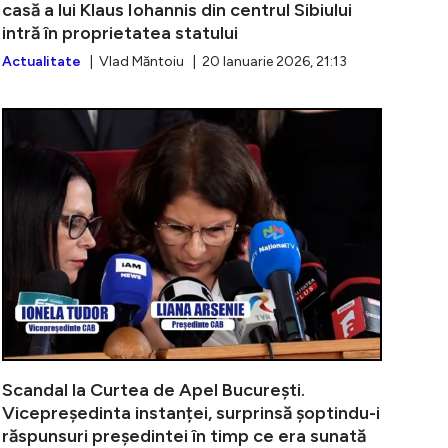
casă a lui Klaus Iohannis din centrul Sibiului
intră în proprietatea statului
Actualitate
| Vlad Măntoiu | 20 Ianuarie 2026, 21:13
anu cere anularea condamnării definitive. În paralel, Rom
Instanța din
Scandal la Curtea de Apel București.
Vicepreședinta instanței, surprinsă șoptindu-i
răspunsuri președintei în timp ce era sunată