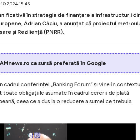
5.10.2024 15:45
icativă în strategia de finanțare a infrastructurii di
 Europene, Adrian Câciu, a anunțat că proiectul metroul
sare și Reziliență (PNRR).
AMnews.ro ca sursă preferată în Google
în cadrul conferinței „Banking Forum” și vine în contextu
 toate obligațiile asumate în cadrul cererii de plată
eană, ceea ce a dus la o reducere a sumei ce trebuia