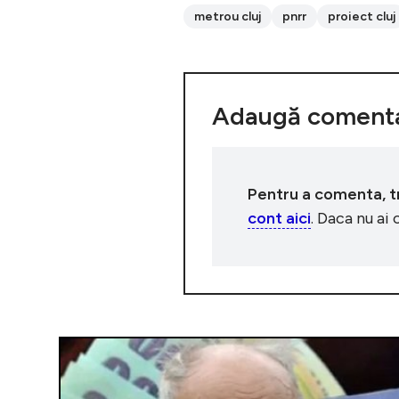
metrou cluj
pnrr
proiect cluj
Adaugă comenta
Pentru a comenta, tre
cont aici
. Daca nu ai