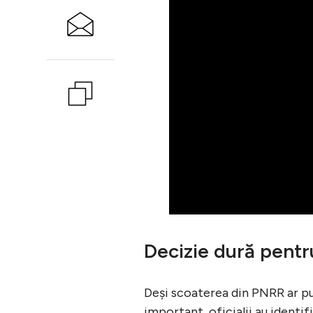
Decizie dură pentru
Deși scoaterea din PNRR ar pu
important, oficialii au identif