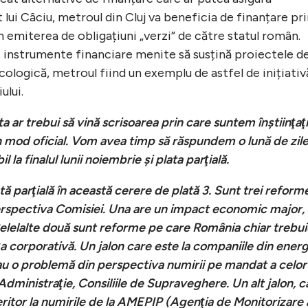
t lui Câciu, metroul din Cluj va beneficia de finanțare pr
 emiterea de obligațiuni „verzi” de către statul român.
t instrumente financiare menite să susțină proiectele d
ecologică, metroul fiind un exemplu de astfel de inițiativ
ului.
 ar trebui să vină scrisoarea prin care suntem înştiinţaţi
în mod oficial. Vom avea timp să răspundem o lună de zile
l la finalul lunii noiembrie şi plata parţială.
 parţială în această cerere de plată 3. Sunt trei reform
perspectiva Comisiei. Una are un impact economic major,
Celelalte două sunt reforme pe care România chiar trebui
a corporativă. Un jalon care este la companiile din energ
au o problemă din perspectiva numirii pe mandat a celor
Administraţie, Consiliile de Supraveghere. Un alt jalon, c
eferitor la numirile de la AMEPIP (Agenţia de Monitorizare 