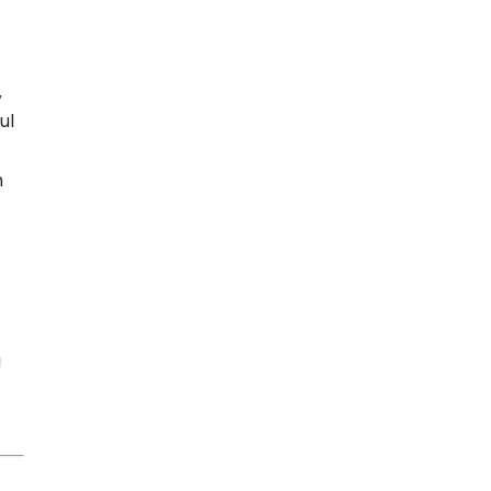
,
ul
n
i