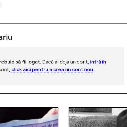
riu
buie să fii logat.
Dacă ai deja un cont,
intră în
 cont,
click aici pentru a crea un cont nou
.