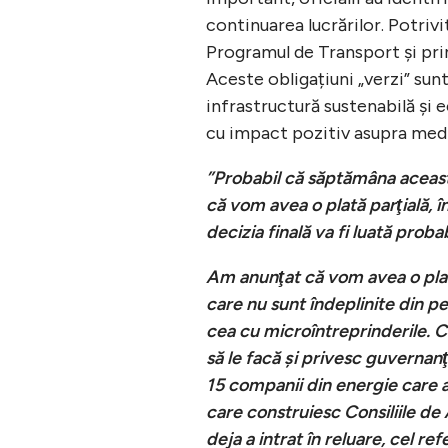
continuarea lucrărilor. Potrivi
Programul de Transport și prin
Aceste obligațiuni „verzi” sun
infrastructură sustenabilă și 
cu impact pozitiv asupra medi
”Probabil că săptămâna aceasta
că vom avea o plată parţială, 
decizia finală va fi luată probabi
Am anunţat că vom avea o plată
care nu sunt îndeplinite din 
cea cu microîntreprinderile. 
să le facă şi privesc guvernanţ
15 companii din energie care 
care construiesc Consiliile de 
deja a intrat în reluare, cel r