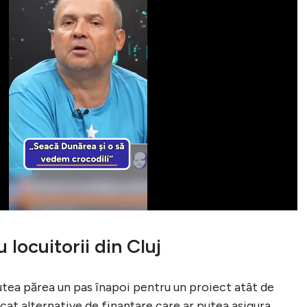
 locuitorii din Cluj
tea părea un pas înapoi pentru un proiect atât de
icat alternative de finanțare care ar putea asigura