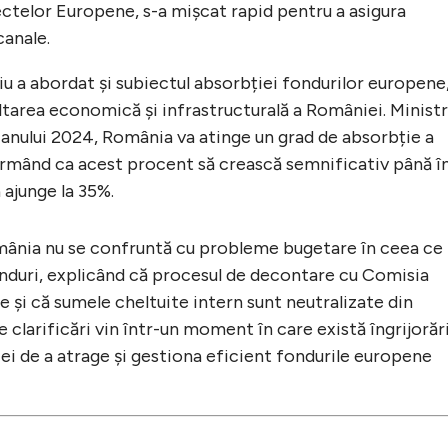
oiectelor Europene, s-a mișcat rapid pentru a asigura
canale.
iu a abordat și subiectul absorbției fondurilor europene
tarea economică și infrastructurală a României. Ministr
l anului 2024, România va atinge un grad de absorbție a
urmând ca acest procent să crească semnificativ până î
 ajunge la 35%.
omânia nu se confruntă cu probleme bugetare în ceea ce
nduri, explicând că procesul de decontare cu Comisia
e și că sumele cheltuite intern sunt neutralizate din
 clarificări vin într-un moment în care există îngrijorăr
i de a atrage și gestiona eficient fondurile europene