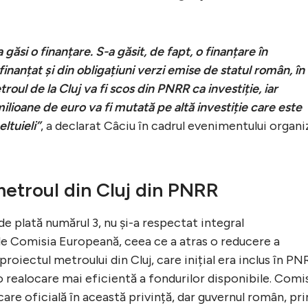
găsi o finanțare. S-a găsit, de fapt, o finanțare în
inanțat și din obligațiuni verzi emise de statul român, în
roul de la Cluj va fi scos din PNRR ca investiție, iar
lioane de euro va fi mutată pe altă investiție care este
ltuieli”
, a declarat Câciu în cadrul evenimentului organi
metroul din Cluj din PNRR
de plată numărul 3, nu și-a respectat integral
e Comisia Europeană, ceea ce a atras o reducere a
proiectul metroului din Cluj, care inițial era inclus în PN
 realocare mai eficientă a fondurilor disponibile. Comi
are oficială în această privință, dar guvernul român, pri