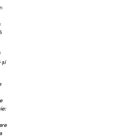
in
e
ă
 şi
e
e
ie:
are
a