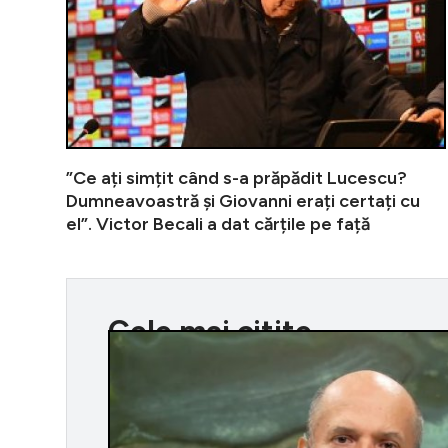
”Ce ați simțit când s-a prăpădit Lucescu?
Dumneavoastră și Giovanni erați certați cu
el”. Victor Becali a dat cărțile pe față
Cele mai citite