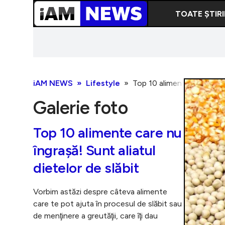
TOATE ȘTIRI
iAM NEWS
Lifestyle
Top 10 alimente care nu îng
Galerie foto
Top 10 alimente care nu
îngraşă! Sunt aliatul
dietelor de slăbit
Vorbim astăzi despre câteva alimente
care te pot ajuta în procesul de slăbit sau
de menţinere a greutăţii, care îţi dau