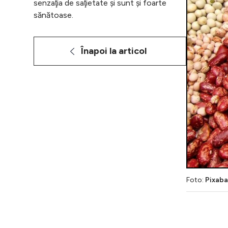
senzaţia de saţietate şi sunt şi foarte
sănătoase.
Înapoi la articol
Foto:
Pixab