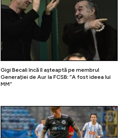
Gigi Becali încă îl așteaptă pe membrul
Generației de Aur la FCSB: ”A fost ideea lui
MM”
simțit când s-a prăpădit Lucescu? Dumneavoastră și Giovann
De la finale