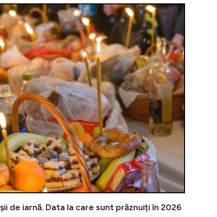
Când pică Flo
oșii de iarnă. Data la care sunt prăznuiți în 2026