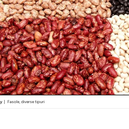
ay
| Fasole, diverse tipuri