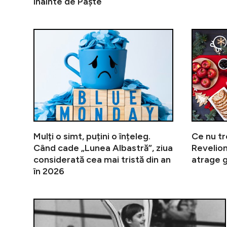
înainte de Paște
Mulți o simt, puțini o înțeleg.
Ce nu tr
Când cade „Lunea Albastră”, ziua
Revelion
considerată cea mai tristă din an
atrage g
în 2026