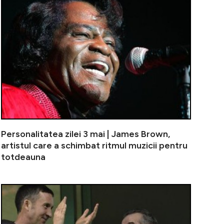
Personalitatea zilei 3 mai | James Brown,
artistul care a schimbat ritmul muzicii pentru
totdeauna
 am întâlnit-o la mine acasă, era iubita lui Ștefan Bănic
A fost șofer