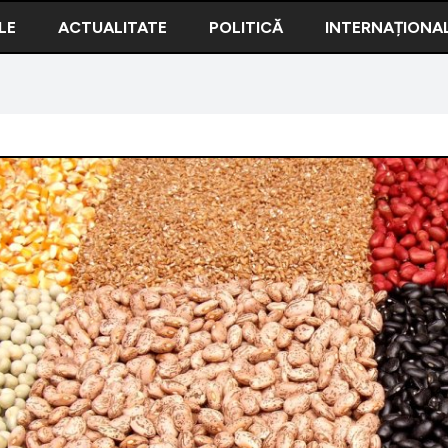
LE
ACTUALITATE
POLITICĂ
INTERNAȚIONA
raşă! Sunt aliatul dietelor de slăbit