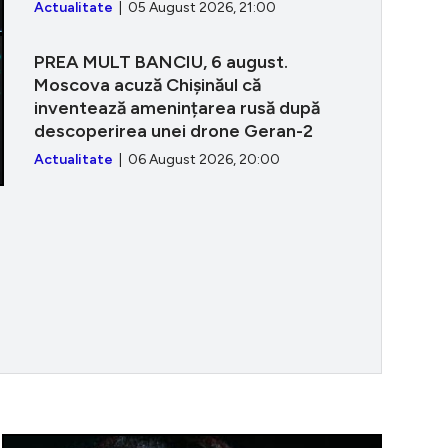
Actualitate
| 05 August 2026, 21:00
PREA MULT BANCIU, 6 august.
Moscova acuză Chișinăul că
inventează amenințarea rusă după
descoperirea unei drone Geran-2
Actualitate
| 06 August 2026, 20:00
itatea zilei 4 mai: Audrey Hepburn, legenda care a rede
Consumul de 