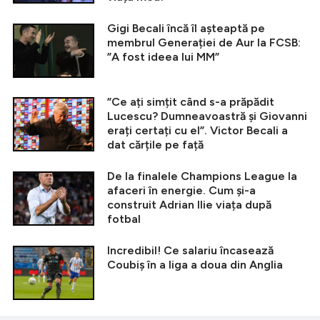
Gigi Becali încă îl așteaptă pe
membrul Generației de Aur la FCSB:
”A fost ideea lui MM”
”Ce ați simțit când s-a prăpădit
Lucescu? Dumneavoastră și Giovanni
erați certați cu el”. Victor Becali a
dat cărțile pe față
De la finalele Champions League la
afaceri în energie. Cum și-a
construit Adrian Ilie viața după
fotbal
Incredibil! Ce salariu încasează
Coubiș în a liga a doua din Anglia