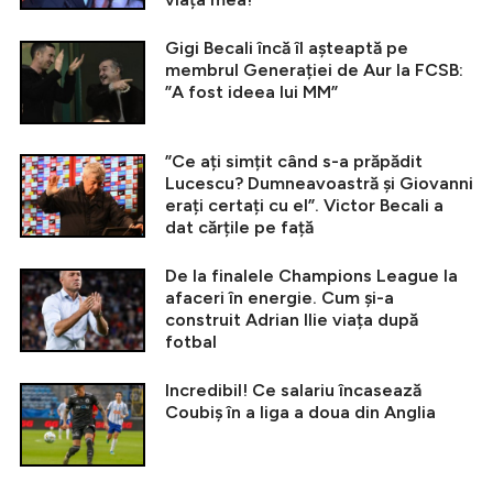
Gigi Becali încă îl așteaptă pe
membrul Generației de Aur la FCSB:
”A fost ideea lui MM”
”Ce ați simțit când s-a prăpădit
Lucescu? Dumneavoastră și Giovanni
erați certați cu el”. Victor Becali a
dat cărțile pe față
De la finalele Champions League la
afaceri în energie. Cum și-a
construit Adrian Ilie viața după
fotbal
Incredibil! Ce salariu încasează
Coubiș în a liga a doua din Anglia