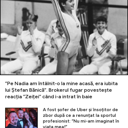
”Pe Nadia am întâlnit-o la mine acasă, era iubita
lui Ștefan Bănică”. Brokerul fugar povestește
reacția ”Zeiței” când i-a intrat în baie
A fost șofer de Uber și însoțitor de
zbor după ce a renunțat la sportul
profesionist: ”Nu mi-am imaginat în
viața mea!”