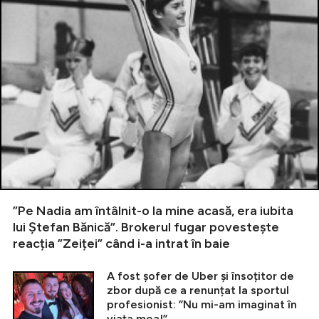
”Pe Nadia am întâlnit-o la mine acasă, era iubita
lui Ștefan Bănică”. Brokerul fugar povestește
reacția ”Zeiței” când i-a intrat în baie
A fost șofer de Uber și însoțitor de
zbor după ce a renunțat la sportul
profesionist: ”Nu mi-am imaginat în
viața mea!”