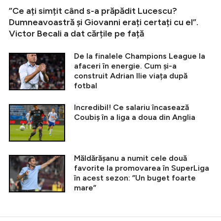
”Ce ați simțit când s-a prăpădit Lucescu?
Dumneavoastră și Giovanni erați certați cu el”.
Victor Becali a dat cărțile pe față
De la finalele Champions League la
afaceri în energie. Cum și-a
construit Adrian Ilie viața după
fotbal
Incredibil! Ce salariu încasează
Coubiș în a liga a doua din Anglia
Măldărășanu a numit cele două
favorite la promovarea în SuperLiga
în acest sezon: ”Un buget foarte
mare”