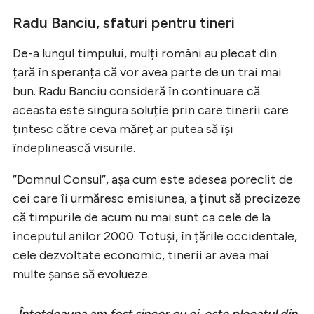
Radu Banciu, sfaturi pentru tineri
De-a lungul timpului, mulți români au plecat din
țară în speranța că vor avea parte de un trai mai
bun. Radu Banciu consideră în continuare că
aceasta este singura soluție prin care tinerii care
țintesc către ceva măreț ar putea să își
îndeplinească visurile.
”Domnul Consul”, așa cum este adesea poreclit de
cei care îi urmăresc emisiunea, a ținut să precizeze
că timpurile de acum nu mai sunt ca cele de la
începutul anilor 2000. Totuși, în țările occidentale,
cele dezvoltate economic, tinerii ar avea mai
multe șanse să evolueze.
„Întotdeauna am fost sincer cu ei, este plecatul din