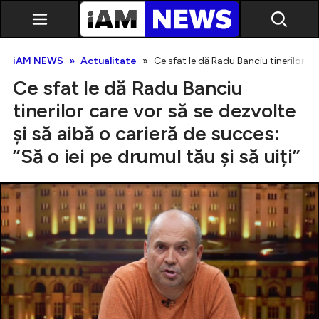
iAM NEWS
Actualitate
Ce sfat le dă Radu Banciu tinerilor car
Ce sfat le dă Radu Banciu
tinerilor care vor să se dezvolte
și să aibă o carieră de succes:
”Să o iei pe drumul tău și să uiți”
Exclusiv