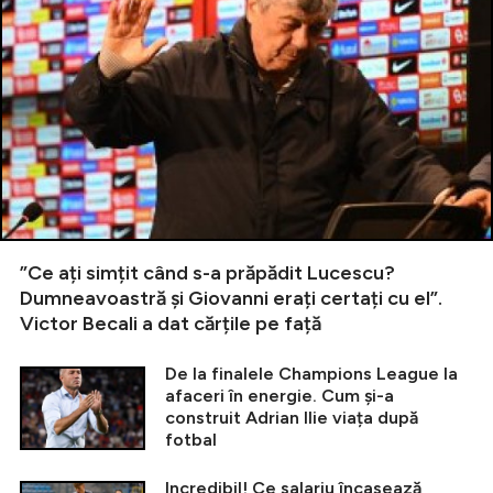
”Ce ați simțit când s-a prăpădit Lucescu?
Dumneavoastră și Giovanni erați certați cu el”.
Victor Becali a dat cărțile pe față
De la finalele Champions League la
afaceri în energie. Cum și-a
construit Adrian Ilie viața după
fotbal
Incredibil! Ce salariu încasează