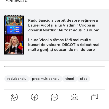
iAMnews.ro.
CITEȘTE ȘI
Radu Banciu a vorbit despre reținerea
Laurei Vicol și a lui Vladimir Cirobă în
dosarul Nordis: ”Au fost aduși cu duba”
Laura Vicol a rămas fără mai multe
bunuri de valoare. DIICOT a ridicat mai
multe genți și ceasuri de mii de euro
radu banciu
prea mult banciu
tineri
sfat