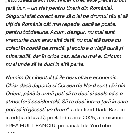
țară (n.r. – un sfat pentru tinerii din România).
Singurul sfat corect este să o iei pe drumul tău și să
uiți de România cât mai repede, dacă se poate,
pentru totdeauna. Acum, desigur, nu mai sunt
vremurile cum erau altă dată, nu mai stă baba cu
colaci în coadă pe stradă, și acolo e o viață dură și
mizerabilă, dar în orice caz, alta nu mai e. Oricum
nu ai unde să te duci în altă parte.
Numim Occidentul țările dezvoltate economic.
Chiar dacă Japonia și Coreea de Nord sunt țări din
Orient, până la urmă poți să te duci și acolo că e o
atmosferă occidentală. Să te duci într-o țară în care
poți să îți găsești un drum”
, a declarat Radu Banciu
în ediția difuzată pe 4 februarie 2025, a emisiunii
PREA MULT BANCIU, pe canalul de YouTube