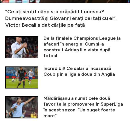
”Ce ați simțit când s-a prăpădit Lucescu?
Dumneavoastră și Giovanni erați certați cu el”.
Victor Becali a dat cărțile pe față
De la finalele Champions League la
afaceri în energie. Cum și-a
construit Adrian Ilie viața după
fotbal
Incredibil! Ce salariu încasează
Coubiș în a liga a doua din Anglia
Măldărășanu a numit cele două
favorite la promovarea în SuperLiga
în acest sezon: ”Un buget foarte
mare”