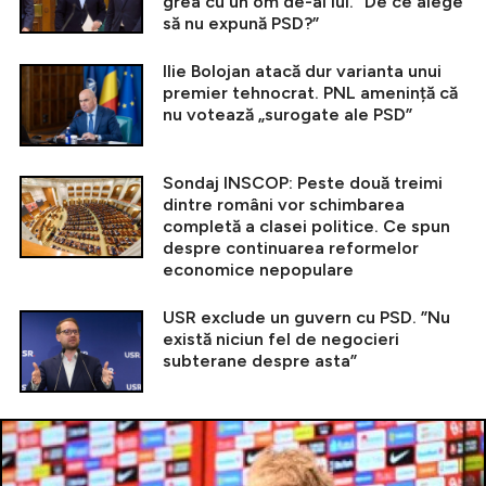
grea cu un om de-al lui. ”De ce alege
să nu expună PSD?”
Ilie Bolojan atacă dur varianta unui
premier tehnocrat. PNL amenință că
nu votează „surogate ale PSD”
Sondaj INSCOP: Peste două treimi
dintre români vor schimbarea
completă a clasei politice. Ce spun
despre continuarea reformelor
economice nepopulare
USR exclude un guvern cu PSD. ”Nu
există niciun fel de negocieri
subterane despre asta”