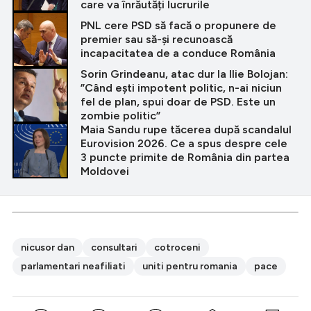
care va înrăutăți lucrurile
PNL cere PSD să facă o propunere de
premier sau să-și recunoască
incapacitatea de a conduce România
Sorin Grindeanu, atac dur la Ilie Bolojan:
”Când eşti impotent politic, n-ai niciun
fel de plan, spui doar de PSD. Este un
zombie politic”
Maia Sandu rupe tăcerea după scandalul
Eurovision 2026. Ce a spus despre cele
3 puncte primite de România din partea
Moldovei
nicusor dan
consultari
cotroceni
parlamentari neafiliati
uniti pentru romania
pace