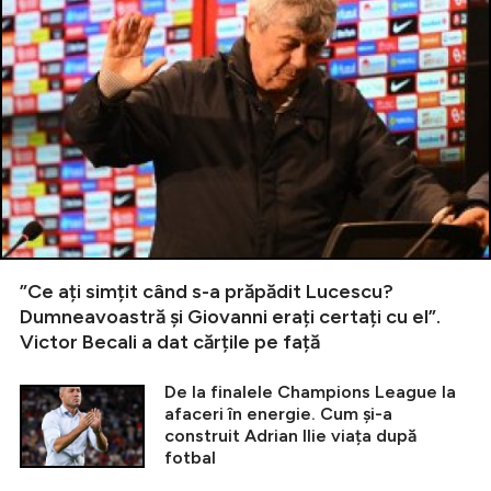
”Ce ați simțit când s-a prăpădit Lucescu?
Dumneavoastră și Giovanni erați certați cu el”.
Victor Becali a dat cărțile pe față
De la finalele Champions League la
afaceri în energie. Cum și-a
construit Adrian Ilie viața după
fotbal