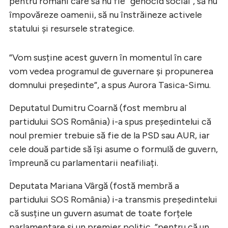
pentru români care să nu fie ”genocid social”, să nu
împovăreze oamenii, să nu înstrăineze activele
statului și resursele strategice.
”Vom susține acest guvern în momentul în care
vom vedea programul de guvernare și propunerea
domnului președinte”, a spus Aurora Tasica-Simu.
Deputatul Dumitru Coarnă (fost membru al
partidului SOS România) i-a spus președintelui că
noul premier trebuie să fie de la PSD sau AUR, iar
cele două partide să își asume o formulă de guvern,
împreună cu parlamentarii neafiliați.
Deputata Mariana Vârgă (fostă membră a
partidului SOS România) i-a transmis președintelui
că susține un guvern asumat de toate forțele
parlamentare și un premier politic, ”pentru că un