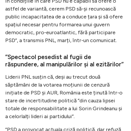
În condițiile în care PSD nu e capabil să ofere o
astfel de variantă, cerem PSD să-și recunoască
public incapacitatea de a conduce țara și să ofere
spațiul necesar pentru formarea unui guvern
democratic, pro-euroatlantic, fără participare
PSD”, a transmis PNL, marți, într-un comunicat.
”Spectacol pesedist al fugii de
răspundere, al manipulărilor și al ezitărilor”
Liderii PNL susțin că, deși au trecut două
săptămâni de la votarea moțiunii de cenzură
inițiate de PSD și AUR, România este ținută într-o
stare de incertitudine politică ”din cauza lipsei
totale de responsabilitate a lui Sorin Grindeanu și
a celorlalți lideri ai partidului”.
”PSD a provocat actuala criză politică, dar refuză