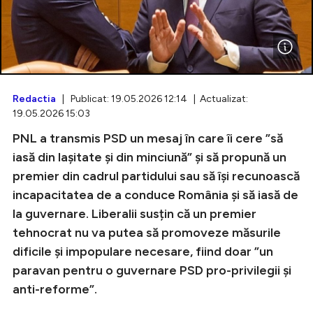
Intră în cont
Creează cont
Redactia
| Publicat: 19.05.2026 12:14 | Actualizat:
19.05.2026 15:03
PNL a transmis PSD un mesaj în care îi cere ”să
iasă din lașitate și din minciună” și să propună un
premier din cadrul partidului sau să își recunoască
incapacitatea de a conduce România și să iasă de
la guvernare. Liberalii susțin că un premier
tehnocrat nu va putea să promoveze măsurile
dificile și impopulare necesare, fiind doar ”un
paravan pentru o guvernare PSD pro-privilegii și
anti-reforme”.