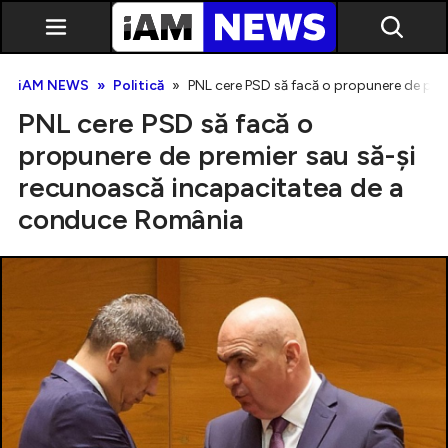
iAM NEWS
Politică
PNL cere PSD să facă o propunere de pr
PNL cere PSD să facă o
propunere de premier sau să-și
recunoască incapacitatea de a
conduce România
Exclusiv