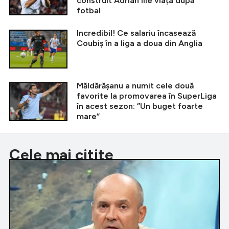
construit Adrian Ilie viața după
fotbal
Incredibil! Ce salariu încasează
Coubiș în a liga a doua din Anglia
Măldărășanu a numit cele două
favorite la promovarea în SuperLiga
în acest sezon: ”Un buget foarte
mare”
Cele mai citite