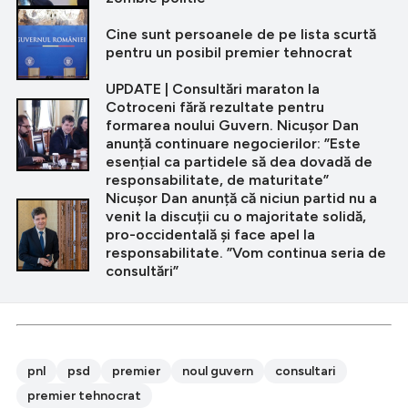
Cine sunt persoanele de pe lista scurtă
pentru un posibil premier tehnocrat
UPDATE | Consultări maraton la
Cotroceni fără rezultate pentru
formarea noului Guvern. Nicușor Dan
anunță continuare negocierilor: ”Este
esențial ca partidele să dea dovadă de
responsabilitate, de maturitate”
Nicușor Dan anunță că niciun partid nu a
venit la discuții cu o majoritate solidă,
pro-occidentală și face apel la
responsabilitate. ”Vom continua seria de
consultări”
pnl
psd
premier
noul guvern
consultari
premier tehnocrat