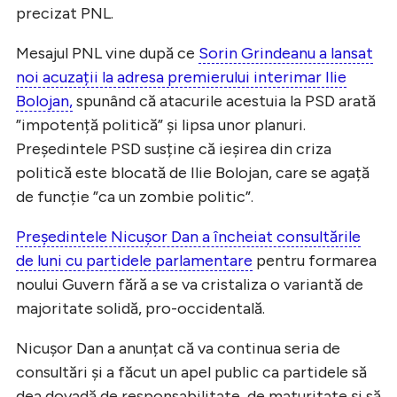
precizat PNL.
Mesajul PNL vine după ce
Sorin Grindeanu a lansat
noi acuzații la adresa premierului interimar Ilie
Bolojan,
spunând că atacurile acestuia la PSD arată
”impotență politică” și lipsa unor planuri.
Președintele PSD susține că ieșirea din criza
politică este blocată de Ilie Bolojan, care se agață
de funcție ”ca un zombie politic”.
Președintele Nicușor Dan a încheiat consultările
de luni cu partidele parlamentare
pentru formarea
noului Guvern fără a se va cristaliza o variantă de
majoritate solidă, pro-occidentală.
Nicușor Dan a anunțat că va continua seria de
consultări și a făcut un apel public ca partidele să
dea dovadă de responsabilitate, de maturitate și să