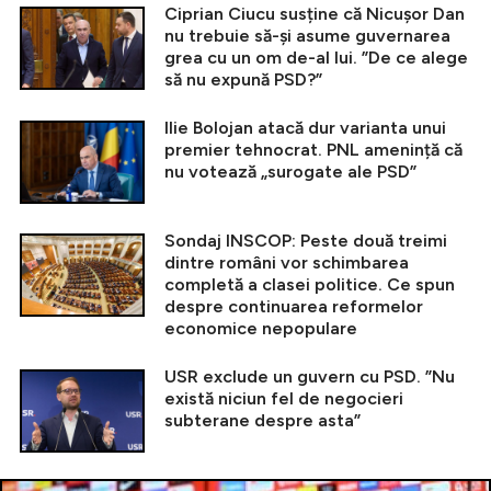
Ciprian Ciucu susține că Nicușor Dan
nu trebuie să-și asume guvernarea
grea cu un om de-al lui. ”De ce alege
să nu expună PSD?”
Ilie Bolojan atacă dur varianta unui
premier tehnocrat. PNL amenință că
nu votează „surogate ale PSD”
Sondaj INSCOP: Peste două treimi
dintre români vor schimbarea
completă a clasei politice. Ce spun
despre continuarea reformelor
economice nepopulare
USR exclude un guvern cu PSD. ”Nu
există niciun fel de negocieri
subterane despre asta”