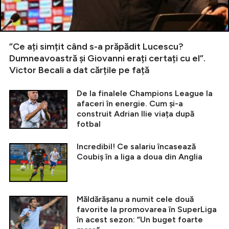
”Ce ați simțit când s-a prăpădit Lucescu?
Dumneavoastră și Giovanni erați certați cu el”.
Victor Becali a dat cărțile pe față
De la finalele Champions League la
afaceri în energie. Cum și-a
construit Adrian Ilie viața după
fotbal
Incredibil! Ce salariu încasează
Coubiș în a liga a doua din Anglia
Măldărășanu a numit cele două
favorite la promovarea în SuperLiga
în acest sezon: ”Un buget foarte