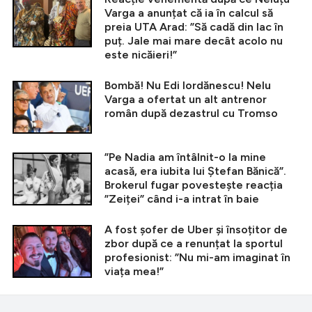
Varga a anunțat că ia în calcul să
preia UTA Arad: ”Să cadă din lac în
puț. Jale mai mare decât acolo nu
este nicăieri!”
Bombă! Nu Edi Iordănescu! Nelu
Varga a ofertat un alt antrenor
român după dezastrul cu Tromso
”Pe Nadia am întâlnit-o la mine
acasă, era iubita lui Ștefan Bănică”.
Brokerul fugar povestește reacția
”Zeiței” când i-a intrat în baie
A fost șofer de Uber și însoțitor de
zbor după ce a renunțat la sportul
profesionist: ”Nu mi-am imaginat în
viața mea!”