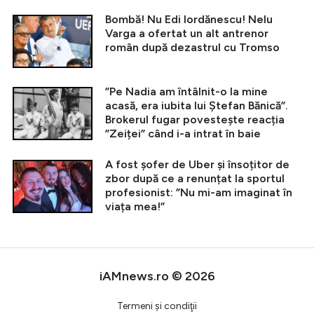
Bombă! Nu Edi Iordănescu! Nelu
Varga a ofertat un alt antrenor
român după dezastrul cu Tromso
”Pe Nadia am întâlnit-o la mine
acasă, era iubita lui Ștefan Bănică”.
Brokerul fugar povestește reacția
”Zeiței” când i-a intrat în baie
A fost șofer de Uber și însoțitor de
zbor după ce a renunțat la sportul
profesionist: ”Nu mi-am imaginat în
viața mea!”
iAMnews.ro © 2026
Termeni şi condiţii