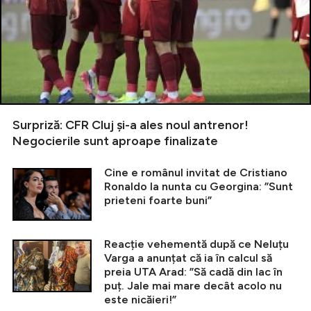
Surpriză: CFR Cluj și-a ales noul antrenor!
Negocierile sunt aproape finalizate
Cine e românul invitat de Cristiano
Ronaldo la nunta cu Georgina: ”Sunt
prieteni foarte buni”
Reacție vehementă după ce Neluțu
Varga a anunțat că ia în calcul să
preia UTA Arad: ”Să cadă din lac în
puț. Jale mai mare decât acolo nu
este nicăieri!”