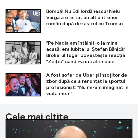
Bombă! Nu Edi Iordănescu! Nelu
Varga a ofertat un alt antrenor
român după dezastrul cu Tromso
”Pe Nadia am întâlnit-o la mine
acasă, era iubita lui Ștefan Bănică”.
Brokerul fugar povestește reacția
”Zeiței” când i-a intrat în baie
A fost șofer de Uber și însoțitor de
zbor după ce a renunțat la sportul
profesionist: ”Nu mi-am imaginat în
viața mea!”
Cele mai citite