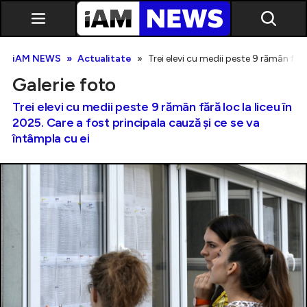
iAM NEWS
Actualitate
Trei elevi cu medii peste 9 rămân fără
Galerie foto
Trei elevi cu medii peste 9 rămân fără loc la liceu în
2025. Care a fost principala cauză și ce se va
întâmpla cu ei
Exclusiv