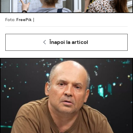
Foto:
FreePik
|
Intră în cont
Creează cont
Înapoi la articol