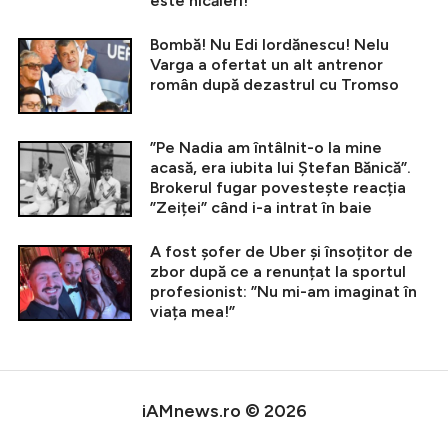
este nicăieri!”
Bombă! Nu Edi Iordănescu! Nelu
Varga a ofertat un alt antrenor
român după dezastrul cu Tromso
”Pe Nadia am întâlnit-o la mine
acasă, era iubita lui Ștefan Bănică”.
Brokerul fugar povestește reacția
”Zeiței” când i-a intrat în baie
A fost șofer de Uber și însoțitor de
zbor după ce a renunțat la sportul
profesionist: ”Nu mi-am imaginat în
viața mea!”
iAMnews.ro © 2026