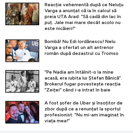
Reacție vehementă după ce Neluțu
Varga a anunțat că ia în calcul să
preia UTA Arad: ”Să cadă din lac în
puț. Jale mai mare decât acolo nu
este nicăieri!”
Bombă! Nu Edi Iordănescu! Nelu
Varga a ofertat un alt antrenor
român după dezastrul cu Tromso
”Pe Nadia am întâlnit-o la mine
acasă, era iubita lui Ștefan Bănică”.
Brokerul fugar povestește reacția
”Zeiței” când i-a intrat în baie
A fost șofer de Uber și însoțitor de
zbor după ce a renunțat la sportul
profesionist: ”Nu mi-am imaginat în
viața mea!”