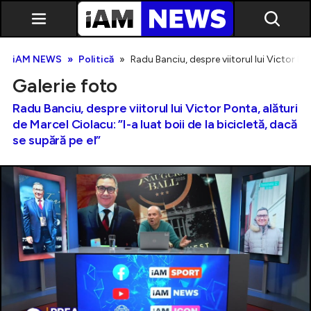
iAM NEWS
Politică
Radu Banciu, despre viitorul lui Victor Pon
Galerie foto
Radu Banciu, despre viitorul lui Victor Ponta, alături
de Marcel Ciolacu: ”I-a luat boii de la bicicletă, dacă
se supără pe el”
Exclusiv