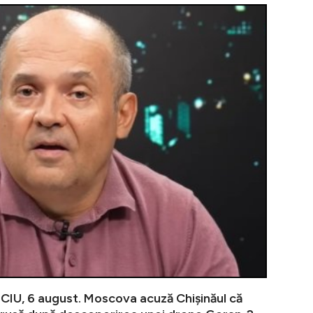
VIDEO | PREA
U, 6 august. Moscova acuză Chișinăul că