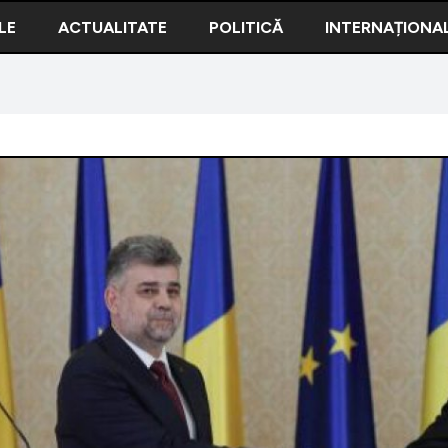
LE
ACTUALITATE
POLITICĂ
INTERNAȚIONA
 despre varianta Iohannis premier: Ca președinte, o să nominalize