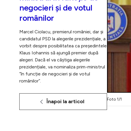
negocieri și de votul
românilor
Marcel Ciolacu, premierul româniei, dar și
candidatul PSD la alegerile prezidențiale, a
vorbit despre posibilitatea ca președintele
Klaus Iohannis să ajungă premier după
alegeri. Dacă el va câștiga alegerile
prezidențiale, va nominaliza prim-ministrul
”în funcție de negocieri și de votul
românilor”.
Foto 1/1
Înapoi la articol