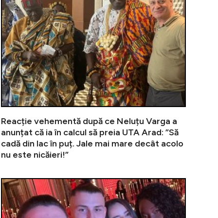
Reacție vehementă după ce Neluțu Varga a
anunțat că ia în calcul să preia UTA Arad: ”Să
cadă din lac în puț. Jale mai mare decât acolo
nu este nicăieri!”
u Edi Iordănescu! Nelu Varga a ofertat un alt antreno
”Pe Nadia am 