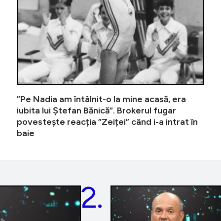
”Pe Nadia am întâlnit-o la mine acasă, era
iubita lui Ștefan Bănică”. Brokerul fugar
povestește reacția ”Zeiței” când i-a intrat în
baie
2.