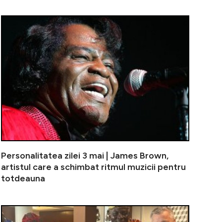
itatea zilei 4 mai: Audrey Hepburn, legenda care a rede
Consumul de 
Personalitatea zilei 3 mai | James Brown,
artistul care a schimbat ritmul muzicii pentru
totdeauna
: CFR Cluj și-a ales noul antrenor! Negocierile sunt apro
Cine e român