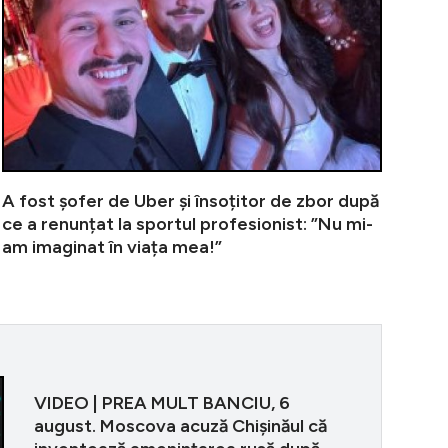
A fost șofer de Uber și însoțitor de zbor după
ce a renunțat la sportul profesionist: ”Nu mi-
am imaginat în viața mea!”
VIDEO | PREA
VIDEO | PREA MULT BANCIU, 6
august. Moscova acuză Chișinăul că