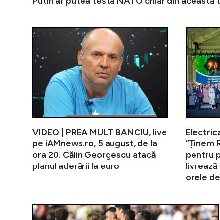
Putin ar putea testa NATO chiar din această
VIDEO | PREA MULT BANCIU, live
Electric
pe iAMnews.ro, 5 august, de la
”Ținem 
ora 20. Călin Georgescu atacă
pentru 
planul aderării la euro
livrează 
orele de