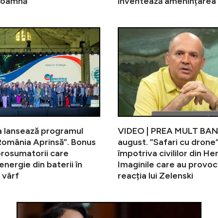
 toamnă
inventează amenințarea 
VIDEO | PREA MULT BANCIU, live pe 
a lansează programul
VIDEO | PREA MULT BAN
România Aprinsă”. Bonus
august. ”Safari cu drone
prosumatorii care
împotriva civililor din He
energie din baterii în
Imaginile care au provoc
 vârf
reacția lui Zelenski
Surpriză