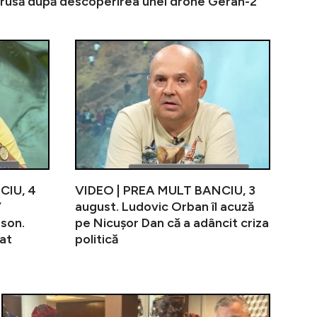
rusă după descoperirea unei drone Geran-2
iAMnews.ro, 5 august, de la ora 20. Călin Georgescu ata
Electrica lansează programul ”Ținem România Aprinsă
VIDEO | PREA
CIU, 4
VIDEO | PREA MULT BANCIU, 3
”
august. Ludovic Orban îl acuză
rson.
pe Nicușor Dan că a adâncit criza
at
politică
: CFR Cluj și-a ales noul antrenor! Negocierile sunt apro
Cine e român