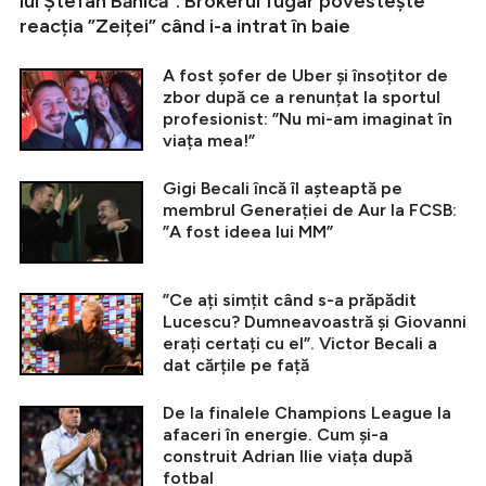
lui Ștefan Bănică”. Brokerul fugar povestește
reacția ”Zeiței” când i-a intrat în baie
A fost șofer de Uber și însoțitor de
zbor după ce a renunțat la sportul
profesionist: ”Nu mi-am imaginat în
viața mea!”
Gigi Becali încă îl așteaptă pe
membrul Generației de Aur la FCSB:
”A fost ideea lui MM”
”Ce ați simțit când s-a prăpădit
Lucescu? Dumneavoastră și Giovanni
erați certați cu el”. Victor Becali a
dat cărțile pe față
De la finalele Champions League la
afaceri în energie. Cum și-a
construit Adrian Ilie viața după
fotbal