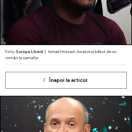
Intră în cont
Creează cont
Foto:
Europa Liberă
| Ismail Hossain, livratorul bătut de un
român la semafor
Înapoi la articol