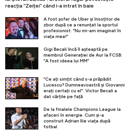
reacția ”Zeiței” când i-a intrat în baie
A fost șofer de Uber și însoțitor de
zbor după ce a renunțat la sportul
profesionist: ”Nu mi-am imaginat în
viața mea!”
Gigi Becali încă îl așteaptă pe
membrul Generației de Aur la FCSB:
”A fost ideea lui MM”
”Ce ați simțit când s-a prăpădit
Lucescu? Dumneavoastră și Giovanni
erați certați cu el”. Victor Becali a
dat cărțile pe față
De la finalele Champions League la
afaceri în energie. Cum și-a
construit Adrian Ilie viața după
fotbal