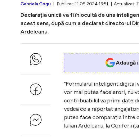
Gabriela Gogu
| Publicat: 11.09.2024 13:51 | Actualizat: 
Declarația unică va fi înlocuită de una intelig
acest sens, după cum a declarat directorul Direc
Ardeleanu.
Adaugă i
“Formularul inteligent digital
vor mai putea face erori, nu v
contribuabilul va primi date d
vedea ce a raportat angajatorul
putea face comparația între c
Iulian Ardeleanu, la Conferinț