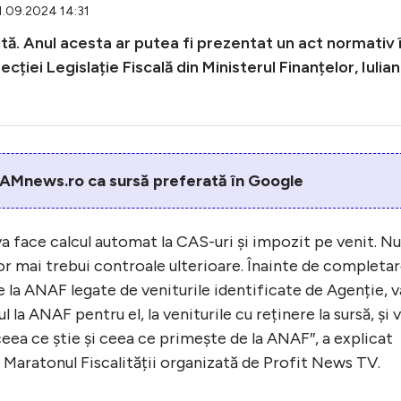
11.09.2024 14:31
entă. Anul acesta ar putea fi prezentat un act normativ 
ției Legislație Fiscală din Ministerul Finanțelor, Iulian
AMnews.ro ca sursă preferată în Google
 va face calcul automat la CAS-uri și impozit pe venit. Nu
or mai trebui controale ulterioare. Înainte de completar
e la ANAF legate de veniturile identificate de Agenție, v
 la ANAF pentru el, la veniturile cu reținere la sursă, și 
eea ce știe și ceea ce primește de la ANAF″, a explicat
a Maratonul Fiscalității organizată de Profit News TV.