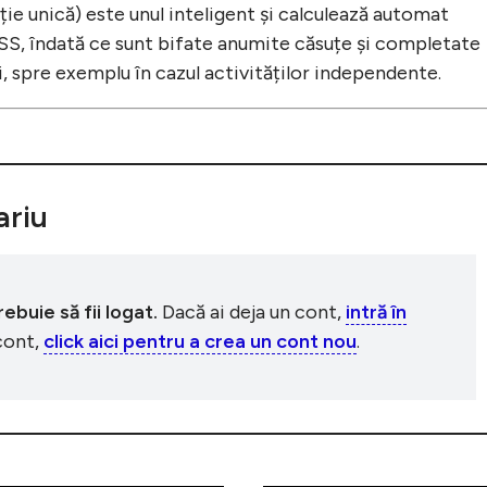
ție unică) este unul inteligent și calculează automat
SS, îndată ce sunt bifate anumite căsuțe și completate
li, spre exemplu în cazul activităților independente.
riu
buie să fii logat.
Dacă ai deja un cont,
intră în
 cont,
click aici pentru a crea un cont nou
.