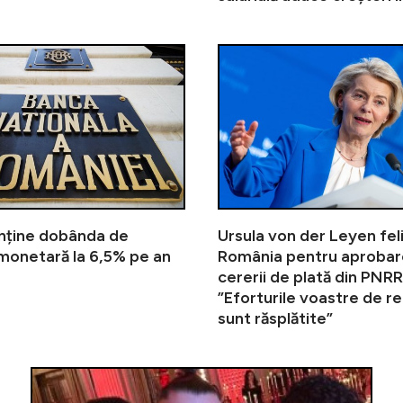
Comisia Europeană a semnat acordu
ține dobânda de
Ursula von der Leyen feli
 monetară la 6,5% pe an
România pentru aproba
cererii de plată din PNRR
”Eforturile voastre de r
sunt răsplătite”
”Pe Nadia