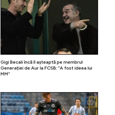
Gigi Becali încă îl așteaptă pe membrul
Generației de Aur la FCSB: ”A fost ideea lui
MM”
simțit când s-a prăpădit Lucescu? Dumneavoastră și Giovann
De la finale