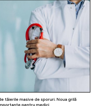
Electrica în
e tăierile masive de sporuri. Noua grilă
 importante pentru medici