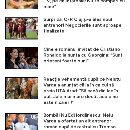
TV, pe chiloțăreală! Nu te compari cu
mine”
Surpriză: CFR Cluj și-a ales noul
antrenor! Negocierile sunt aproape
finalizate
Cine e românul invitat de Cristiano
Ronaldo la nunta cu Georgina: ”Sunt
prieteni foarte buni”
Reacție vehementă după ce Neluțu
Varga a anunțat că ia în calcul să
preia UTA Arad: ”Să cadă din lac în
puț. Jale mai mare decât acolo nu
este nicăieri!”
Bombă! Nu Edi Iordănescu! Nelu
Varga a ofertat un alt antrenor
român după dezastrul cu Tromso