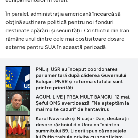
În paralel, administrația americană încearcă să
obțină susținere politică pentru noi fonduri
destinate apărării și securității. Conflictul din Iran
rămâne unul dintre cele mai costisitoare dosare
externe pentru SUA în această perioadă.
CITEȘTE ȘI
PNL și USR au început coordonarea
parlamentară după căderea Guvernului
Bolojan. PNRR și reforma statului sunt
printre priorități
ACUM, LIVE | PREA MULT BANCIU, 12 mai.
Șeful OMS avertizează: ”Ne așteptăm la
mai multe cazuri” de hantavirus
Karol Nawrocki și Nicușor Dan, declarații
despre războiul din Ucraina înaintea
summitului B9. Liderii spun că mesajele
lui Putin trebuie privite cu scepticism