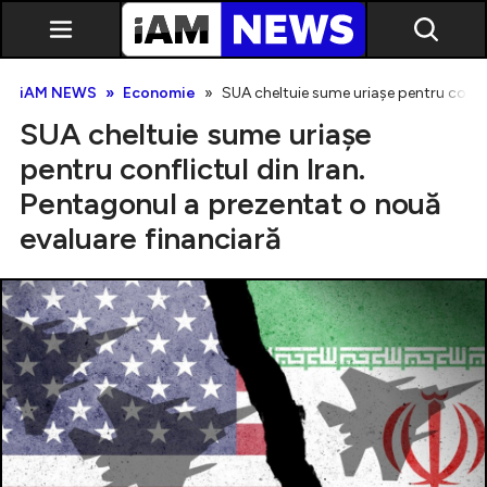
iAM NEWS
Economie
SUA cheltuie sume uriașe pentru confli
SUA cheltuie sume uriașe
pentru conflictul din Iran.
Pentagonul a prezentat o nouă
evaluare financiară
Exclusiv