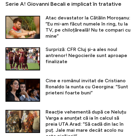
Serie A! Giovanni Becali e implicat în tratative
Atac devastator la Cătălin Moroșanu:
”Eu mi-am făcut numele în ring, tu la
TV, pe chiloțăreală! Nu te compari cu
mine”
Surpriză: CFR Cluj și-a ales noul
antrenor! Negocierile sunt aproape
finalizate
Cine e românul invitat de Cristiano
Ronaldo la nunta cu Georgina: ”Sunt
prieteni foarte buni”
Reacție vehementă după ce Neluțu
Varga a anunțat că ia în calcul să
preia UTA Arad: ”Să cadă din lac în
puț. Jale mai mare decât acolo nu