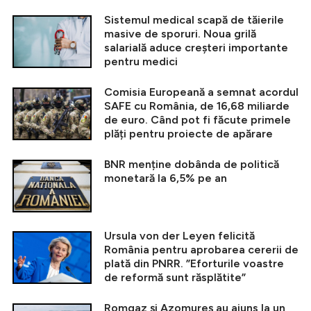
Sistemul medical scapă de tăierile
masive de sporuri. Noua grilă
salarială aduce creșteri importante
pentru medici
Comisia Europeană a semnat acordul
SAFE cu România, de 16,68 miliarde
de euro. Când pot fi făcute primele
plăți pentru proiecte de apărare
BNR menține dobânda de politică
monetară la 6,5% pe an
Ursula von der Leyen felicită
România pentru aprobarea cererii de
plată din PNRR. ”Eforturile voastre
de reformă sunt răsplătite”
Romgaz și Azomureș au ajuns la un