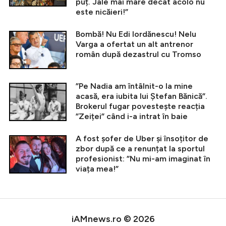
puț. Jale mai mare decât acolo nu
este nicăieri!”
Bombă! Nu Edi Iordănescu! Nelu
Varga a ofertat un alt antrenor
român după dezastrul cu Tromso
”Pe Nadia am întâlnit-o la mine
acasă, era iubita lui Ștefan Bănică”.
Brokerul fugar povestește reacția
”Zeiței” când i-a intrat în baie
A fost șofer de Uber și însoțitor de
zbor după ce a renunțat la sportul
profesionist: ”Nu mi-am imaginat în
viața mea!”
iAMnews.ro © 2026