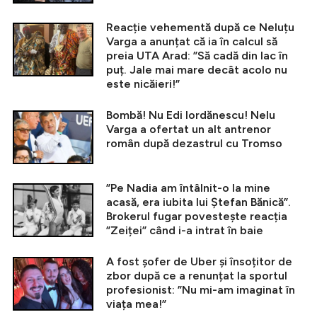
Reacție vehementă după ce Neluțu
Varga a anunțat că ia în calcul să
preia UTA Arad: ”Să cadă din lac în
puț. Jale mai mare decât acolo nu
este nicăieri!”
Bombă! Nu Edi Iordănescu! Nelu
Varga a ofertat un alt antrenor
român după dezastrul cu Tromso
”Pe Nadia am întâlnit-o la mine
acasă, era iubita lui Ștefan Bănică”.
Brokerul fugar povestește reacția
”Zeiței” când i-a intrat în baie
A fost șofer de Uber și însoțitor de
zbor după ce a renunțat la sportul
profesionist: ”Nu mi-am imaginat în
viața mea!”