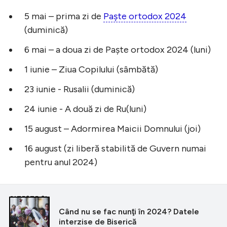
5 mai – prima zi de
Paște ortodox 2024
(duminică)
6 mai – a doua zi de Paște ortodox 2024 (luni)
1 iunie – Ziua Copilului (sâmbătă)
23 iunie - Rusalii (duminică)
24 iunie - A două zi de Ru(luni)
15 august – Adormirea Maicii Domnului (joi)
16 august (zi liberă stabilită de Guvern numai
pentru anul 2024)
CITEȘTE ȘI
Când nu se fac nunţi în 2024? Datele
interzise de Biserică