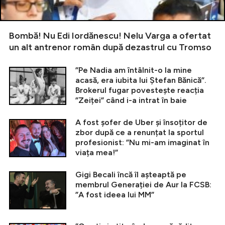
Bombă! Nu Edi Iordănescu! Nelu Varga a ofertat
un alt antrenor român după dezastrul cu Tromso
”Pe Nadia am întâlnit-o la mine
acasă, era iubita lui Ștefan Bănică”.
Brokerul fugar povestește reacția
”Zeiței” când i-a intrat în baie
A fost șofer de Uber și însoțitor de
zbor după ce a renunțat la sportul
profesionist: ”Nu mi-am imaginat în
viața mea!”
Gigi Becali încă îl așteaptă pe
membrul Generației de Aur la FCSB:
”A fost ideea lui MM”