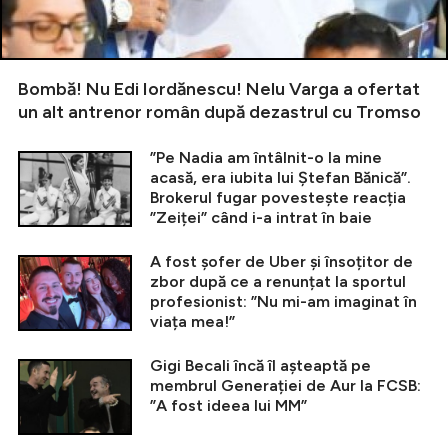
Bombă! Nu Edi Iordănescu! Nelu Varga a ofertat
un alt antrenor român după dezastrul cu Tromso
”Pe Nadia am întâlnit-o la mine
acasă, era iubita lui Ștefan Bănică”.
Brokerul fugar povestește reacția
”Zeiței” când i-a intrat în baie
A fost șofer de Uber și însoțitor de
zbor după ce a renunțat la sportul
profesionist: ”Nu mi-am imaginat în
viața mea!”
Gigi Becali încă îl așteaptă pe
membrul Generației de Aur la FCSB:
”A fost ideea lui MM”