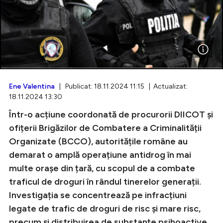
Intră în cont
Creează cont
Ene Valentina
| Publicat: 18.11.2024 11:15 | Actualizat:
18.11.2024 13:30
Într-o acțiune coordonată de procurorii DIICOT și
ofițerii Brigăzilor de Combatere a Criminalității
Organizate (BCCO), autoritățile române au
demarat o amplă operațiune antidrog în mai
multe orașe din țară, cu scopul de a combate
traficul de droguri în rândul tinerelor generații.
Investigația se concentrează pe infracțiuni
legate de trafic de droguri de risc și mare risc,
precum și distribuirea de substanțe psihoactive.