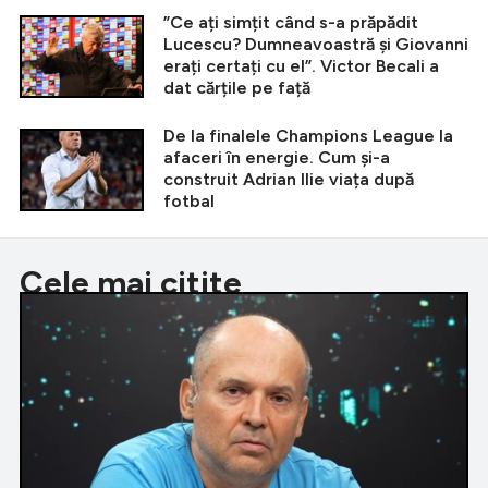
”Ce ați simțit când s-a prăpădit
Lucescu? Dumneavoastră și Giovanni
erați certați cu el”. Victor Becali a
dat cărțile pe față
De la finalele Champions League la
afaceri în energie. Cum și-a
construit Adrian Ilie viața după
fotbal
Cele mai citite