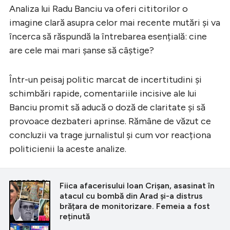
Analiza lui Radu Banciu va oferi cititorilor o
imagine clară asupra celor mai recente mutări și va
încerca să răspundă la întrebarea esențială: cine
are cele mai mari șanse să câștige?
Într-un peisaj politic marcat de incertitudini și
schimbări rapide, comentariile incisive ale lui
Banciu promit să aducă o doză de claritate și să
provoace dezbateri aprinse. Rămâne de văzut ce
concluzii va trage jurnalistul și cum vor reacționa
politicienii la aceste analize.
CITEȘTE ȘI
Fiica afacerisului Ioan Crișan, asasinat în
atacul cu bombă din Arad și-a distrus
brățara de monitorizare. Femeia a fost
reținută