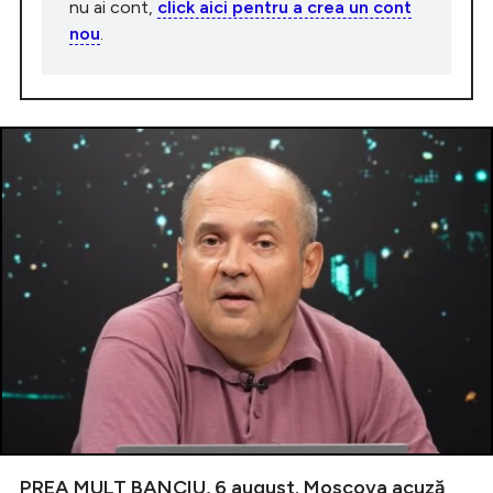
nu ai cont,
click aici pentru a crea un cont
nou
.
PREA MULT BANCIU, 6 august. Moscova acuză