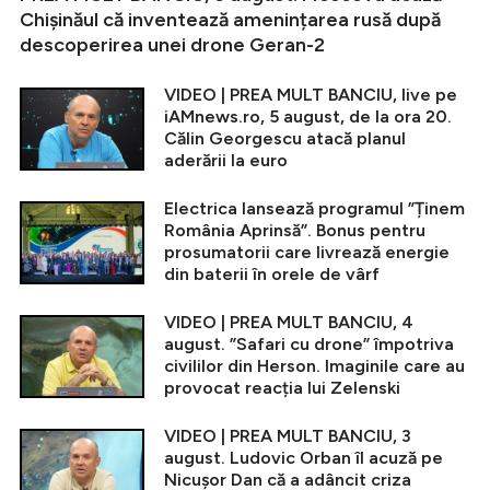
Chișinăul că inventează amenințarea rusă după
descoperirea unei drone Geran-2
VIDEO | PREA MULT BANCIU, live pe
iAMnews.ro, 5 august, de la ora 20.
Călin Georgescu atacă planul
aderării la euro
Electrica lansează programul ”Ținem
România Aprinsă”. Bonus pentru
prosumatorii care livrează energie
din baterii în orele de vârf
VIDEO | PREA MULT BANCIU, 4
august. ”Safari cu drone” împotriva
civililor din Herson. Imaginile care au
provocat reacția lui Zelenski
VIDEO | PREA MULT BANCIU, 3
august. Ludovic Orban îl acuză pe
Nicușor Dan că a adâncit criza