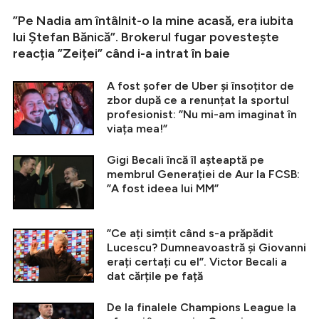
”Pe Nadia am întâlnit-o la mine acasă, era iubita
lui Ștefan Bănică”. Brokerul fugar povestește
reacția ”Zeiței” când i-a intrat în baie
A fost șofer de Uber și însoțitor de
zbor după ce a renunțat la sportul
profesionist: ”Nu mi-am imaginat în
viața mea!”
Gigi Becali încă îl așteaptă pe
membrul Generației de Aur la FCSB:
”A fost ideea lui MM”
”Ce ați simțit când s-a prăpădit
Lucescu? Dumneavoastră și Giovanni
erați certați cu el”. Victor Becali a
dat cărțile pe față
De la finalele Champions League la