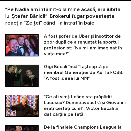
”Pe Nadia am întâlnit-o la mine acasă, era iubita
lui Ștefan Bănică”. Brokerul fugar povestește
reacția ”Zeiței” când i-a intrat în baie
A fost șofer de Uber și însoțitor de
zbor după ce a renunțat la sportul
profesionist: ”Nu mi-am imaginat în
viața mea!”
Gigi Becali încă îl așteaptă pe
membrul Generației de Aur la FCSB:
”A fost ideea lui MM”
”Ce ați simțit când s-a prăpădit
Lucescu? Dumneavoastră și Giovanni
erați certați cu el”. Victor Becali a
dat cărțile pe față
De la finalele Champions League la