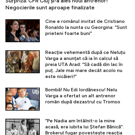
Surpriză: CFR Cluj și-a ales noul antrenor!
Negocierile sunt aproape finalizate
Cine e românul invitat de Cristiano
Ronaldo la nunta cu Georgina: ”Sunt
prieteni foarte buni”
Reacție vehementă după ce Neluțu
Varga a anunțat că ia în calcul să
preia UTA Arad: ”Să cadă din lac în
puț. Jale mai mare decât acolo nu
este nicăieri!”
Bombă! Nu Edi Iordănescu! Nelu
Varga a ofertat un alt antrenor
român după dezastrul cu Tromso
”Pe Nadia am întâlnit-o la mine
acasă, era iubita lui Ștefan Bănică”.
Brokerul fugar povestește reacția