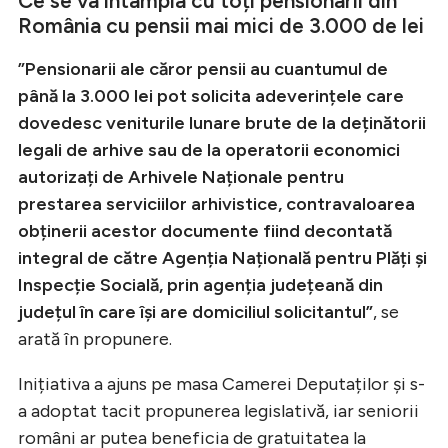
Ce se va întâmpla cu toți pensionarii din
România cu pensii mai mici de 3.000 de lei
”Pensionarii ale căror pensii au cuantumul de
până la 3.000 lei pot solicita adeverințele care
dovedesc veniturile lunare brute de la deținătorii
legali de arhive sau de la operatorii economici
autorizați de Arhivele Naționale pentru
prestarea serviciilor arhivistice, contravaloarea
obținerii acestor documente fiind decontată
integral de către Agenția Națională pentru Plăți şi
Inspecție Socială, prin agenția județeană din
județul în care îşi are domiciliul solicitantul”
, se
arată în propunere.
Inițiativa a ajuns pe masa Camerei Deputaților și s-
a adoptat tacit propunerea legislativă, iar seniorii
români ar putea beneficia de gratuitatea la