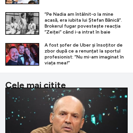
”Pe Nadia am întâlnit-o la mine
acasă, era iubita lui Ștefan Bănică”.
Brokerul fugar povestește reacția
”Zeiței” când i-a intrat în baie
A fost șofer de Uber și însoțitor de
zbor după ce a renunțat la sportul
profesionist: ”Nu mi-am imaginat în
viața mea!”
Cele mai citite