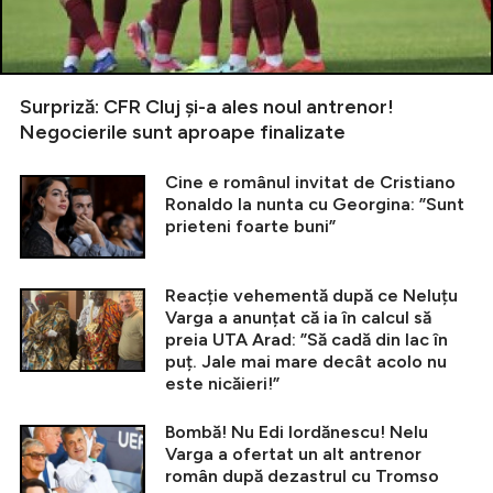
Surpriză: CFR Cluj și-a ales noul antrenor!
Negocierile sunt aproape finalizate
Cine e românul invitat de Cristiano
Ronaldo la nunta cu Georgina: ”Sunt
prieteni foarte buni”
Reacție vehementă după ce Neluțu
Varga a anunțat că ia în calcul să
preia UTA Arad: ”Să cadă din lac în
puț. Jale mai mare decât acolo nu
este nicăieri!”
Bombă! Nu Edi Iordănescu! Nelu
Varga a ofertat un alt antrenor
român după dezastrul cu Tromso