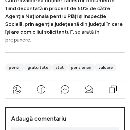
Contravaloarea obținerii acestor documente
fiind decontată în procent de 50% de către
Agenția Naționala pentru Plăți şi Inspecție
Socială, prin agenția județeană din județul în care
îşi are domiciliul solicitantul”
, se arată în
propunere.
pensii
gratuitate
stat
pensionari
valoare
Adaugă comentariu