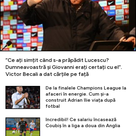
”Ce ați simțit când s-a prăpădit Lucescu?
Dumneavoastră și Giovanni erați certați cu el”.
Victor Becali a dat cărțile pe față
De la finalele Champions League la
afaceri în energie. Cum și-a
construit Adrian Ilie viața după
fotbal
Incredibil! Ce salariu încasează
Coubiș în a liga a doua din Anglia