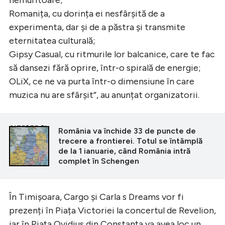
Romanița, cu dorința ei nesfârșită de a
experimenta, dar și de a păstra și transmite
eternitatea culturală;
Gipsy Casual, cu ritmurile lor balcanice, care te fac
să dansezi fără oprire, într-o spirală de energie;
OLiX, ce ne va purta într-o dimensiune în care
muzica nu are sfârșit”, au anunțat organizatorii.
CITEȘTE ȘI
România va închide 33 de puncte de
trecere a frontierei. Totul se întâmplă
de la 1 ianuarie, când România intră
complet în Schengen
În Timișoara, Cargo și Carla s Dreams vor fi
prezenți în Piața Victoriei la concertul de Revelion,
iar în Piața Ovidius din Constanța va avea loc un