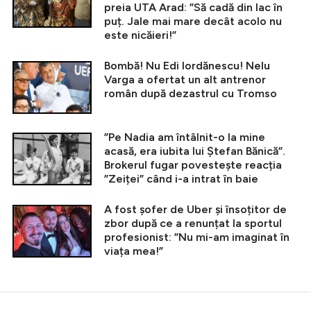
preia UTA Arad: ”Să cadă din lac în
puț. Jale mai mare decât acolo nu
este nicăieri!”
Bombă! Nu Edi Iordănescu! Nelu
Varga a ofertat un alt antrenor
român după dezastrul cu Tromso
”Pe Nadia am întâlnit-o la mine
acasă, era iubita lui Ștefan Bănică”.
Brokerul fugar povestește reacția
”Zeiței” când i-a intrat în baie
A fost șofer de Uber și însoțitor de
zbor după ce a renunțat la sportul
profesionist: ”Nu mi-am imaginat în
viața mea!”