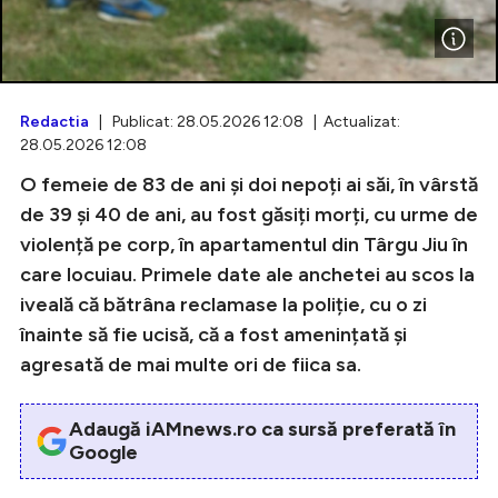
Intră în cont
Redactia
| Publicat: 28.05.2026 12:08 | Actualizat:
28.05.2026 12:08
Creează cont
O femeie de 83 de ani şi doi nepoți ai săi, în vârstă
de 39 şi 40 de ani, au fost găsiți morți, cu urme de
violență pe corp, în apartamentul din Târgu Jiu în
care locuiau. Primele date ale anchetei au scos la
iveală că bătrâna reclamase la poliție, cu o zi
înainte să fie ucisă, că a fost amenințată și
agresată de mai multe ori de fiica sa.
Adaugă iAMnews.ro ca sursă preferată în
Google