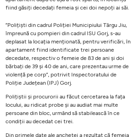
fiind găsiți decedați femeia și cei doi nepoți ai săi.
”Polițişti din cadrul Poliției Municipiului Târgu Jiu,
împreună cu pompieri din cadrul ISU Gorj, s-au
deplasat la locația menționată, pentru verificări, în
apartament fiind identificate trei persoane
decedate, respectiv o femeie de 83 de ani şi doi
bărbați de 39 şi 40 de ani, care prezentau urme de
violență pe corp”, potrivit Inspectoratului de
Poliție Județean (IPJ) Gorj.
Polițiștii și procurorii au făcut cercetarea la fața
locului, au ridicat probe și au audiat mai multe
persoane din bloc, urmând să stabilească în ce
condiții au decedat cei trei.
Din primele date ale anchetei a rezultat că femeia