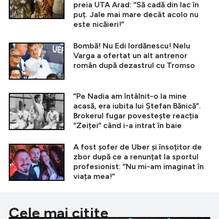
preia UTA Arad: ”Să cadă din lac în
puț. Jale mai mare decât acolo nu
este nicăieri!”
Bombă! Nu Edi Iordănescu! Nelu
Varga a ofertat un alt antrenor
român după dezastrul cu Tromso
”Pe Nadia am întâlnit-o la mine
acasă, era iubita lui Ștefan Bănică”.
Brokerul fugar povestește reacția
”Zeiței” când i-a intrat în baie
A fost șofer de Uber și însoțitor de
zbor după ce a renunțat la sportul
profesionist: ”Nu mi-am imaginat în
viața mea!”
Cele mai citite