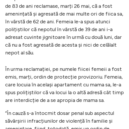
de 83 de ani reclamase, marți 26 mai, că a fost
amenințată şi agresată de mai multe ori de fiica sa,
în vârstă de 62 de ani. Femeia le-a spus atunci
polițiștilor că nepotul în vârstă de 39 de ani i-a
adresat cuvinte jignitoare în urmă cu două luni, dar
că nu a fost agresată de acesta și nici de celălalt
nepot al său.
În urma reclamației, pe numele fiicei femeii a fost
emis, marți, ordin de protecție provizoriu. Femeia,
care locuia în același apartament cu mama sa, le-a
spus polițiştilor că va locui la o altă adresă cât timp
are interdicție de a se apropia de mama sa.
”În cauză s-a întocmit dosar penal sub aspectul
săvârşirii infracțiunilor de violență în familie şi
amenințare, fiind, totodată, emis un ordin de