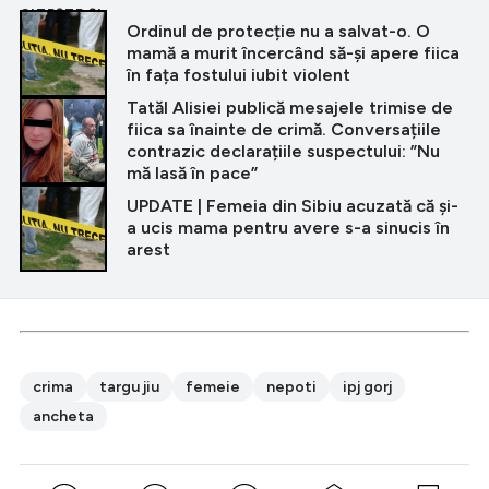
CITEȘTE ȘI
Ordinul de protecție nu a salvat-o. O
mamă a murit încercând să-și apere fiica
în fața fostului iubit violent
Tatăl Alisiei publică mesajele trimise de
fiica sa înainte de crimă. Conversațiile
contrazic declarațiile suspectului: ”Nu
mă lasă în pace”
UPDATE | Femeia din Sibiu acuzată că și-
a ucis mama pentru avere s-a sinucis în
arest
crima
targu jiu
femeie
nepoti
ipj gorj
ancheta