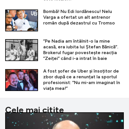
Bombă! Nu Edi Iordănescu! Nelu
Varga a ofertat un alt antrenor
român după dezastrul cu Tromso
”Pe Nadia am întâlnit-o la mine
acasă, era iubita lui Ștefan Bănică”.
Brokerul fugar povestește reacția
”Zeiței” când i-a intrat în baie
A fost șofer de Uber și însoțitor de
zbor după ce a renunțat la sportul
profesionist: ”Nu mi-am imaginat în
viața mea!”
Cele mai citite