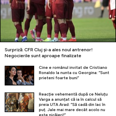
Surpriză: CFR Cluj și-a ales noul antrenor!
Negocierile sunt aproape finalizate
Cine e românul invitat de Cristiano
Ronaldo la nunta cu Georgina: ”Sunt
prieteni foarte buni”
Reacție vehementă după ce Neluțu
Varga a anunțat că ia în calcul să
preia UTA Arad: ”Să cadă din lac în
puț. Jale mai mare decât acolo nu
este nicăieri!”