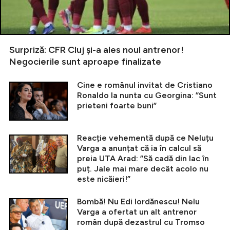
Surpriză: CFR Cluj și-a ales noul antrenor!
Negocierile sunt aproape finalizate
Cine e românul invitat de Cristiano
Ronaldo la nunta cu Georgina: ”Sunt
prieteni foarte buni”
Reacție vehementă după ce Neluțu
Varga a anunțat că ia în calcul să
preia UTA Arad: ”Să cadă din lac în
puț. Jale mai mare decât acolo nu
este nicăieri!”
Bombă! Nu Edi Iordănescu! Nelu
Varga a ofertat un alt antrenor
român după dezastrul cu Tromso