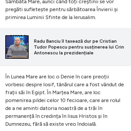
Sâmbăta Mare, aunci când toți creștinii se vor
pregăti sufletește pentru sărbătoarea Învierii și
primirea Luminii Sfinte de la Ierusalim.
CITEȘTE ȘI
Radu Banciu îl taxează dur pe Cristian
Tudor Popescu pentru susținerea lui Crin
Antonescu la prezidențiale
În Lunea Mare are loc o Denie în care preoții
vorbesc despre Iosif, tânărul care a fost vândut de
frații săi în Egipt. În Marțea Mare, are loc
pomenirea pildei celor 10 fecioare, care are rolul
de a ne aminti datoria noastră de a trăi în
permanență în credința în Iisus Hristos și în
Dumnezeu, fără să existe vreo îndoială.