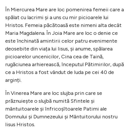
În Miercurea Mare are loc pomenirea femeii care a
spălat cu lacrimi și a uns cu mir picioarele lui
Hristos. Femeia păcătoasă este nimeni alta decât
Maria Magdalena. În Joia Mare are loc o denie ce
este închinată amintirii celor patru evenimente
deosebite din viața lui Iisus, și anume, spălarea
picioarelor uncenicilor, Cina cea de Taină,
rugăciunea arhierească, începutul Pătimirilor, după
ce a Hristos a fost vândut de Iuda pe cei 40 de
arginți.
În Vinerea Mare are loc slujba prin care se
prăznuiește o slujbă numită Sfintele și
mântuitoarele și înfricoșîtoarele Patimi ale
Domnului și Dumnezeului și Mântuitorului nostru
Iisus Hristos.