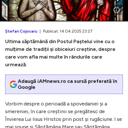
Intră în cont
Ştefan Cojocaru
| Publicat: 14.04.2025 23:27
Creează cont
Ultima săptămână din Postul Paștelui vine cu o
mulțime de tradiții și obiceiuri creștine, despre
care vom afla mai multe în rândurile care
urmează.
Adaugă iAMnews.ro ca sursă preferată în
Google
Vorbim despre o perioadă a spovedaniei și a
smereniei, în care creștinii se pregătesc de
Învierea Lui Iisus Hristos prin post și rugăciune. I se
mai spune și Săptămâna Mare sau Săptămâna