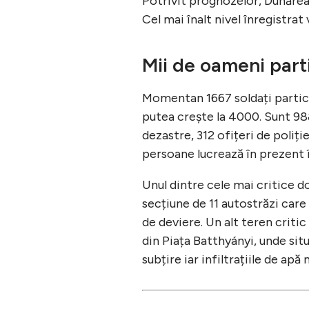
Potrivit prognozelor, Dunărea
Cel mai înalt nivel înregistrat
Mii de oameni parti
Momentan 1667 soldați partici
putea crește la 4000. Sunt 9
dezastre, 312 ofițeri de poliție
persoane lucrează în prezent în 
Unul dintre cele mai critice d
secțiune de 11 autostrăzi care
de deviere. Un alt teren criti
din Piața Batthyányi, unde situ
subțire iar infiltrațiile de apă