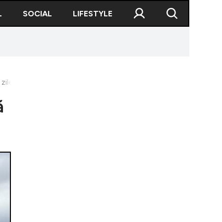
L
SOCIAL
LIFESTYLE
zile
ă