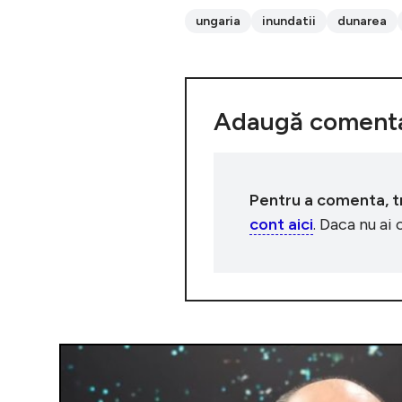
ungaria
inundatii
dunarea
Adaugă comenta
Pentru a comenta, tre
cont aici
. Daca nu ai