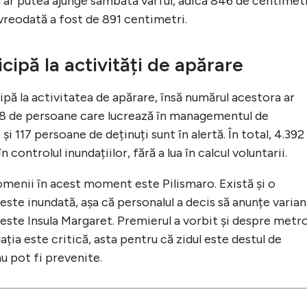
 ar putea ajunge sâmbătă vârful, adică 846 de centimetr
 vreodată a fost de 891 centimetri.
cipă la activități de apărare
pă la activitatea de apărare, însă numărul acestora ar
88 de persoane care lucrează în managementul de
 și 117 persoane de deținuți sunt în alertă. În total, 4.392
controlul inundațiilor, fără a lua în calcul voluntarii.
omenii în acest moment este Pilismaro. Există și o
 este inundată, așa că personalul a decis să anunțe varia
c este Insula Margaret. Premierul a vorbit și despre metr
ația este critică, asta pentru că zidul este destul de
 nu pot fi prevenite.