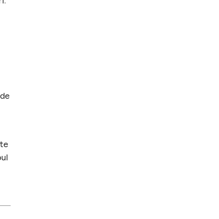
i.
 de
nte
oul