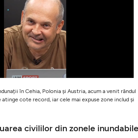
dunații în Cehia, Polonia și Austria, acum a venit rândul
e atinge cote record, iar cele mai expuse zone includ și
cuarea civililor din zonele inundabil