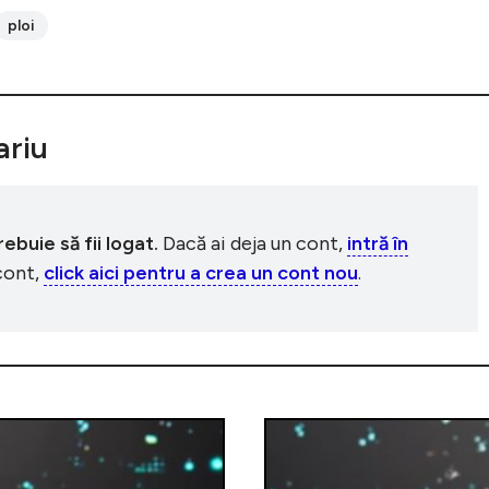
ploi
riu
buie să fii logat.
Dacă ai deja un cont,
intră în
 cont,
click aici pentru a crea un cont nou
.