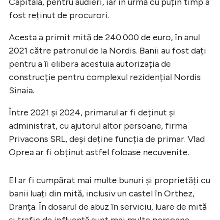
Capitală, pentru audieri, iar în urmă cu puțin timp a
fost reținut de procurori.
Acesta a primit mită de 240.000 de euro, în anul
2021 către patronul de la Nordis. Banii au fost dați
pentru a îi elibera acestuia autorizația de
construcție pentru complexul rezidențial Nordis
Sinaia.
Între 2021 și 2024, primarul ar fi deținut și
administrat, cu ajutorul altor persoane, firma
Privacons SRL, deși deține funcția de primar. Vlad
Oprea ar fi obținut astfel foloase necuvenite.
El ar fi cumpărat mai multe bunuri și proprietăți cu
banii luați din mită, inclusiv un castel în Orthez,
Dranța. În dosarul de abuz în serviciu, luare de mită
și trafic de influență sunt mai multe persoane.