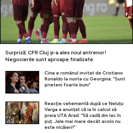
Surpriză: CFR Cluj și-a ales noul antrenor!
Negocierile sunt aproape finalizate
Cine e românul invitat de Cristiano
Ronaldo la nunta cu Georgina: ”Sunt
prieteni foarte buni”
Reacție vehementă după ce Neluțu
Varga a anunțat că ia în calcul să
preia UTA Arad: ”Să cadă din lac în
puț. Jale mai mare decât acolo nu
este nicăieri!”