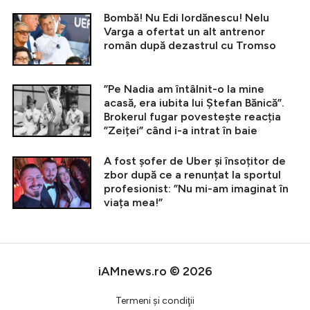
Bombă! Nu Edi Iordănescu! Nelu
Varga a ofertat un alt antrenor
român după dezastrul cu Tromso
”Pe Nadia am întâlnit-o la mine
acasă, era iubita lui Ștefan Bănică”.
Brokerul fugar povestește reacția
”Zeiței” când i-a intrat în baie
A fost șofer de Uber și însoțitor de
zbor după ce a renunțat la sportul
profesionist: ”Nu mi-am imaginat în
viața mea!”
iAMnews.ro © 2026
Termeni şi condiţii