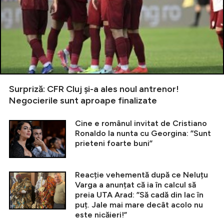
Surpriză: CFR Cluj și-a ales noul antrenor!
Negocierile sunt aproape finalizate
Cine e românul invitat de Cristiano
Ronaldo la nunta cu Georgina: ”Sunt
prieteni foarte buni”
Reacție vehementă după ce Neluțu
Varga a anunțat că ia în calcul să
preia UTA Arad: ”Să cadă din lac în
puț. Jale mai mare decât acolo nu
este nicăieri!”