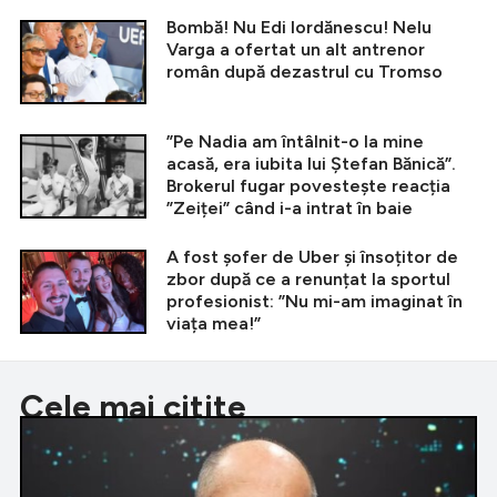
Bombă! Nu Edi Iordănescu! Nelu
Varga a ofertat un alt antrenor
român după dezastrul cu Tromso
”Pe Nadia am întâlnit-o la mine
acasă, era iubita lui Ștefan Bănică”.
Brokerul fugar povestește reacția
”Zeiței” când i-a intrat în baie
A fost șofer de Uber și însoțitor de
zbor după ce a renunțat la sportul
profesionist: ”Nu mi-am imaginat în
viața mea!”
Cele mai citite