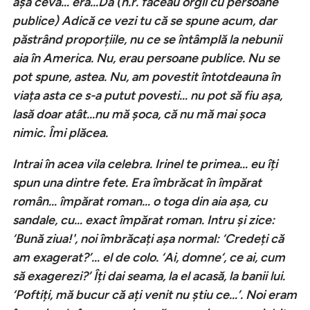
așa ceva… era…Da (n.r. făceau orgii cu persoane
publice) Adică ce vezi tu că se spune acum, dar
păstrând proporțiile, nu ce se întâmplă la nebunii
aia în America. Nu, erau persoane publice. Nu se
pot spune, astea. Nu, am povestit întotdeauna în
viața asta ce s-a putut povesti… nu pot să fiu așa,
lasă doar atât…nu mă șoca, că nu mă mai șoca
nimic. Îmi plăcea.
Intrai în acea vila celebra. Irinel te primea… eu îți
spun una dintre fete. Era îmbrăcat în împărat
român… împărat roman… o toga din aia așa, cu
sandale, cu… exact împărat roman. Intru și zice:
‘Bună ziua!', noi îmbrăcați așa normal: ‘Credeți că
am exagerat?’… el de colo. ‘Ai, domne‘, ce ai, cum
să exagerezi?’ Îți dai seama, la el acasă, la banii lui.
‘Poftiți, mă bucur că ați venit nu știu ce…’. Noi eram