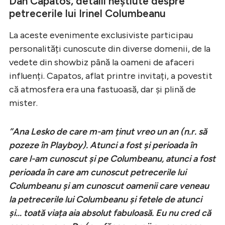
Dan Capatos, detalii neștiute despre
petrecerile lui Irinel Columbeanu
La aceste evenimente exclusiviste participau
personalități cunoscute din diverse domenii, de la
vedete din showbiz până la oameni de afaceri
influenți. Capatos, aflat printre invitați, a povestit
că atmosfera era una fastuoasă, dar și plină de
mister.
”Ana Lesko de care m-am ținut vreo un an (n.r. să
pozeze în Playboy). Atunci a fost și perioada în
care l-am cunoscut și pe Columbeanu, atunci a fost
perioada în care am cunoscut petrecerile lui
Columbeanu și am cunoscut oamenii care veneau
la petrecerile lui Columbeanu și fetele de atunci
și… toată viața aia absolut fabuloasă. Eu nu cred că