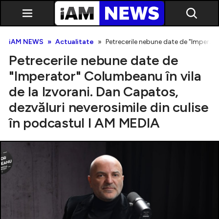
iAM NEWS
Actualitate
Petrecerile nebune date de "Imperato
Petrecerile nebune date de
"Imperator" Columbeanu în vila
de la Izvorani. Dan Capatos,
dezvăluri neverosimile din culise
Exclusiv
în podcastul I AM MEDIA