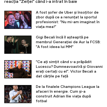
reacția ”Zeiței” când i-a intrat în baie
A fost șofer de Uber și însoțitor de
zbor după ce a renunțat la sportul
profesionist: ”Nu mi-am imaginat în
viața mea!”
Gigi Becali încă îl așteaptă pe
membrul Generației de Aur la FCSB:
”A fost ideea lui MM”
”Ce ați simțit când s-a prăpădit
Lucescu? Dumneavoastră și Giovanni
erați certați cu el”. Victor Becali a
dat cărțile pe față
De la finalele Champions League la
afaceri în energie. Cum și-a
construit Adrian Ilie viața după
fotbal