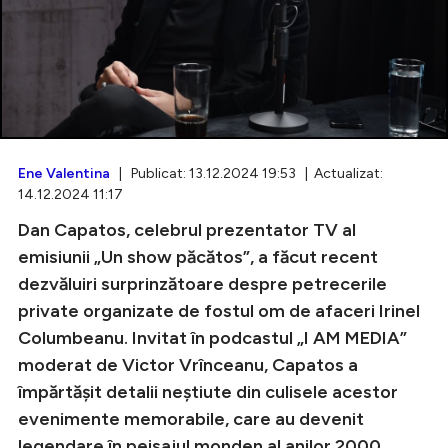
Intră în cont
Creează cont
Ene Valentina
| Publicat: 13.12.2024 19:53 | Actualizat:
14.12.2024 11:17
Dan Capatos, celebrul prezentator TV al
emisiunii „Un show păcătos”, a făcut recent
dezvăluiri surprinzătoare despre petrecerile
private organizate de fostul om de afaceri Irinel
Columbeanu. Invitat în podcastul „I AM MEDIA”
moderat de Victor Vrînceanu, Capatos a
împărtășit detalii neștiute din culisele acestor
evenimente memorabile, care au devenit
legendare în peisajul monden al anilor 2000.