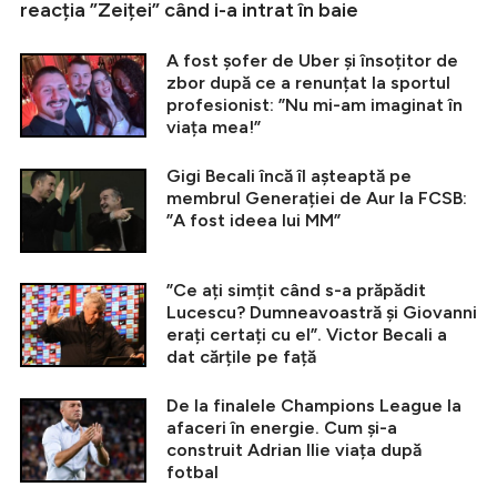
reacția ”Zeiței” când i-a intrat în baie
A fost șofer de Uber și însoțitor de
zbor după ce a renunțat la sportul
profesionist: ”Nu mi-am imaginat în
viața mea!”
Gigi Becali încă îl așteaptă pe
membrul Generației de Aur la FCSB:
”A fost ideea lui MM”
”Ce ați simțit când s-a prăpădit
Lucescu? Dumneavoastră și Giovanni
erați certați cu el”. Victor Becali a
dat cărțile pe față
De la finalele Champions League la
afaceri în energie. Cum și-a
construit Adrian Ilie viața după
fotbal