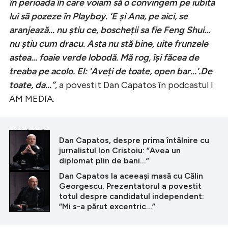
în perioada în care voiam să o convingem pe iubita
lui să pozeze în Playboy. ‘E și Ana, pe aici, se
aranjează… nu știu ce, boscheții sa fie Feng Shui…
nu știu cum dracu. Asta nu stă bine, uite frunzele
astea… foaie verde lobodă. Mă rog, își făcea de
treaba pe acolo. El: ‘Aveți de toate, open bar…’.De
toate, da…”
, a povestit Dan Capatos în podcastul I
AM MEDIA.
CITEȘTE ȘI
Dan Capatos, despre prima întâlnire cu
jurnalistul Ion Cristoiu: ”Avea un
diplomat plin de bani...”
Dan Capatos la aceeași masă cu Călin
Georgescu. Prezentatorul a povestit
totul despre candidatul independent:
”Mi s-a părut excentric...”