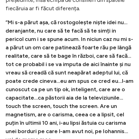
președinte, însă echipa de consilieri din spatele
fiecăruia ar fi făcut diferența.
”Mi s-a părut așa, că rostogolește niște idei nu…
deranjante, nu care să te facă să te simți in
pericol cum i se spune acum. In niciun caz nu mi s-
a părut un om care patinează foarte rău pe lângă
realitate, care să te bage în război, care să facă…
tot ce probabil i se va imputa de aici înainte și nu
vreau să creadă că sunt neapărat adeptul lui, că
poate crede cineva…eu am spus ce cred eu…l-am
cunoscut ca pe un tip ok, inteligent, care are o
capacitate…ca păstorii aia de la televiziunile…
touch the screen, touch the screen. Are un
magnetism, are o carisma, ceea ce a lipsit, cel
puțin în ultimii 10 ani, i-au lipsi ăstuia cu carisma
unei borduri pe care l-am avut noi, pe Iohannis…