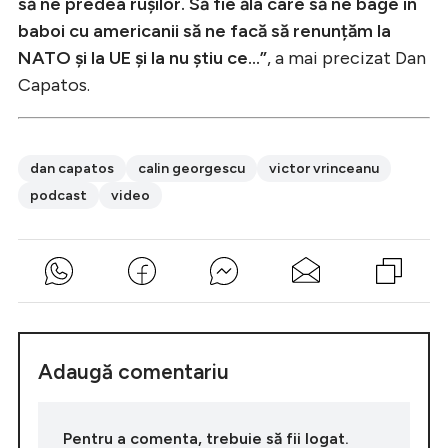
să ne predea rușilor. Să fie ăla care să ne bage în
baboi cu americanii să ne facă să renunțăm la
NATO și la UE și la nu știu ce…”
, a mai precizat Dan
Capatos.
dan capatos
calin georgescu
victor vrinceanu
podcast
video
Adaugă comentariu
Pentru a comenta, trebuie să fii logat.