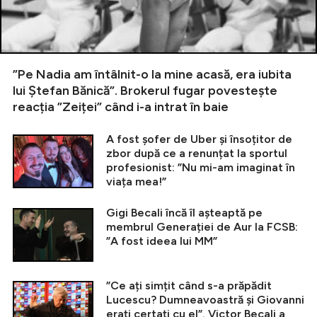
”Pe Nadia am întâlnit-o la mine acasă, era iubita
lui Ștefan Bănică”. Brokerul fugar povestește
reacția ”Zeiței” când i-a intrat în baie
A fost șofer de Uber și însoțitor de
zbor după ce a renunțat la sportul
profesionist: ”Nu mi-am imaginat în
viața mea!”
Gigi Becali încă îl așteaptă pe
membrul Generației de Aur la FCSB:
”A fost ideea lui MM”
”Ce ați simțit când s-a prăpădit
Lucescu? Dumneavoastră și Giovanni
erați certați cu el”. Victor Becali a