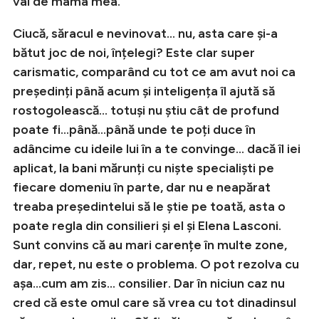
vai de mama mea.
Ciucă, săracul e nevinovat… nu, asta care și-a
bătut joc de noi, înțelegi? Este clar super
carismatic, comparând cu tot ce am avut noi ca
președinți până acum și inteligența îl ajută să
rostogolească… totuși nu știu cât de profund
poate fi…până…până unde te poți duce în
adâncime cu ideile lui în a te convinge… dacă îl iei
aplicat, la bani mărunți cu niște specialiști pe
fiecare domeniu în parte, dar nu e neapărat
treaba președintelui să le știe pe toată, asta o
poate regla din consilieri și el și Elena Lasconi.
Sunt convins că au mari carențe în multe zone,
dar, repet, nu este o problema. O pot rezolva cu
așa…cum am zis… consilier. Dar în niciun caz nu
cred că este omul care să vrea cu tot dinadinsul