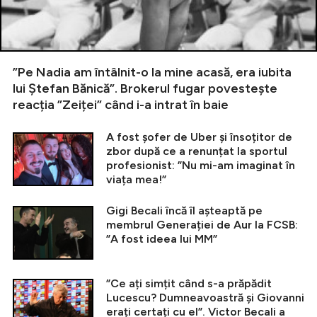
”Pe Nadia am întâlnit-o la mine acasă, era iubita
lui Ștefan Bănică”. Brokerul fugar povestește
reacția ”Zeiței” când i-a intrat în baie
A fost șofer de Uber și însoțitor de
zbor după ce a renunțat la sportul
profesionist: ”Nu mi-am imaginat în
viața mea!”
Gigi Becali încă îl așteaptă pe
membrul Generației de Aur la FCSB:
”A fost ideea lui MM”
”Ce ați simțit când s-a prăpădit
Lucescu? Dumneavoastră și Giovanni
erați certați cu el”. Victor Becali a