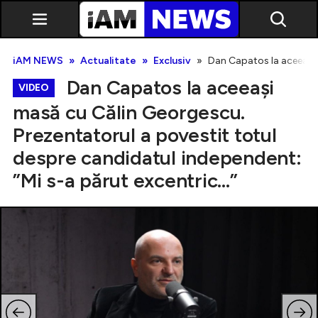
iAM NEWS
Actualitate
Exclusiv
Dan Capatos la aceeași m
Dan Capatos la aceeași
VIDEO
masă cu Călin Georgescu.
Prezentatorul a povestit totul
Exclusiv
despre candidatul independent:
”Mi s-a părut excentric...”