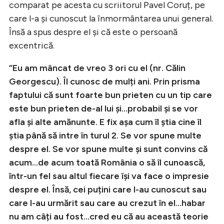
comparat pe acesta cu scriitorul Pavel Coruț, pe
care l-a și cunoscut la înmormântarea unui general.
Însă a spus despre el și că este o persoană
excentrică.
”Eu am mâncat de vreo 3 ori cu el (nr. Călin
Georgescu). Îl cunosc de mulți ani. Prin prisma
faptului că sunt foarte bun prieten cu un tip care
este bun prieten de-al lui și…probabil și se vor
afla și alte amănunte. E fix așa cum îl știa cine îl
știa până să intre în turul 2. Se vor spune multe
despre el. Se vor spune multe și sunt convins că
acum…de acum toată România o să îl cunoască,
într-un fel sau altul fiecare își va face o impresie
despre el. Însă, cei puțini care l-au cunoscut sau
care l-au urmărit sau care au crezut în el…habar
nu am câți au fost…cred eu că au această teorie