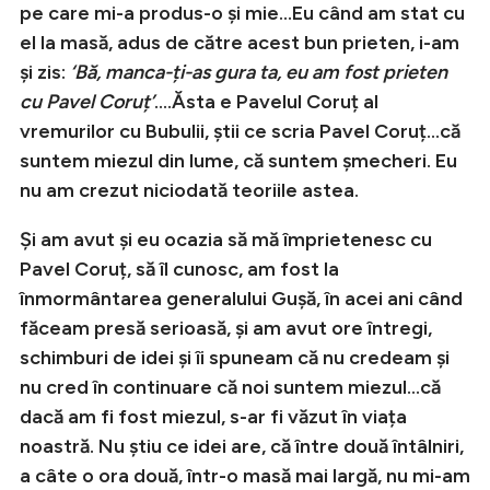
pe care mi-a produs-o și mie…Eu când am stat cu
el la masă, adus de către acest bun prieten, i-am
și zis:
‘Bă, manca-ți-as gura ta, eu am fost prieten
cu Pavel Coruț’
….Ăsta e Pavelul Coruț al
vremurilor cu Bubulii, știi ce scria Pavel Coruț…că
suntem miezul din lume, că suntem șmecheri. Eu
nu am crezut niciodată teoriile astea.
Și am avut și eu ocazia să mă împrietenesc cu
Pavel Coruț, să îl cunosc, am fost la
înmormântarea generalului Gușă, în acei ani când
făceam presă serioasă, și am avut ore întregi,
schimburi de idei și îi spuneam că nu credeam și
nu cred în continuare că noi suntem miezul…că
dacă am fi fost miezul, s-ar fi văzut în viața
noastră. Nu știu ce idei are, că între două întâlniri,
a câte o ora două, într-o masă mai largă, nu mi-am