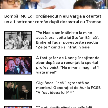
Bombă! Nu Edi Iordănescu! Nelu Varga a ofertat
un alt antrenor român după dezastrul cu Tromso
”Pe Nadia am întâlnit-o la mine
acasă, era iubita lui Ștefan Bănică”.
Brokerul fugar povestește reacția
”Zeiței” când i-a intrat în baie
A fost șofer de Uber și însoțitor de
zbor după ce a renunțat la sportul
profesionist: ”Nu mi-am imaginat în
viața mea!”
Gigi Becali încă îl așteaptă pe
membrul Generației de Aur la FCSB:
”A fost ideea lui MM”
”Ce ați simțit când s-a prăpădit