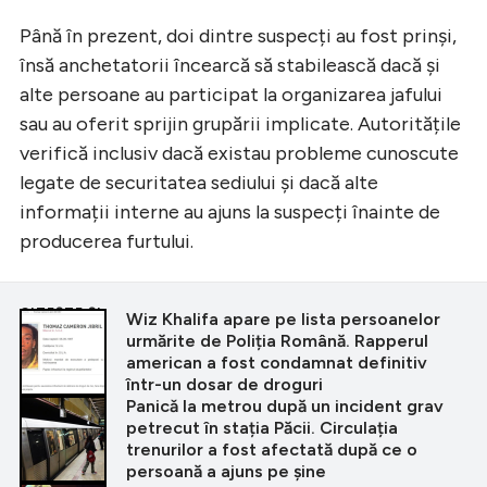
Până în prezent, doi dintre suspecți au fost prinși,
însă anchetatorii încearcă să stabilească dacă și
alte persoane au participat la organizarea jafului
sau au oferit sprijin grupării implicate. Autoritățile
verifică inclusiv dacă existau probleme cunoscute
legate de securitatea sediului și dacă alte
informații interne au ajuns la suspecți înainte de
producerea furtului.
CITEȘTE ȘI
Wiz Khalifa apare pe lista persoanelor
urmărite de Poliția Română. Rapperul
american a fost condamnat definitiv
într-un dosar de droguri
Panicǎ la metrou după un incident grav
petrecut în stația Păcii. Circulația
trenurilor a fost afectată după ce o
persoană a ajuns pe șine