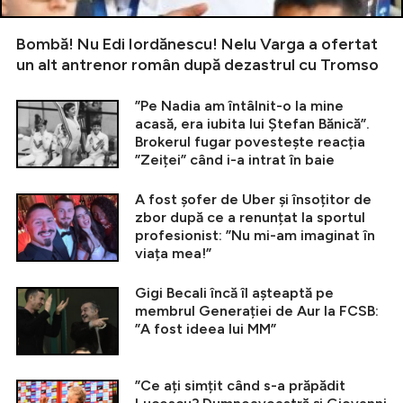
Bombă! Nu Edi Iordănescu! Nelu Varga a ofertat
un alt antrenor român după dezastrul cu Tromso
”Pe Nadia am întâlnit-o la mine
acasă, era iubita lui Ștefan Bănică”.
Brokerul fugar povestește reacția
”Zeiței” când i-a intrat în baie
A fost șofer de Uber și însoțitor de
zbor după ce a renunțat la sportul
profesionist: ”Nu mi-am imaginat în
viața mea!”
Gigi Becali încă îl așteaptă pe
membrul Generației de Aur la FCSB:
”A fost ideea lui MM”
”Ce ați simțit când s-a prăpădit