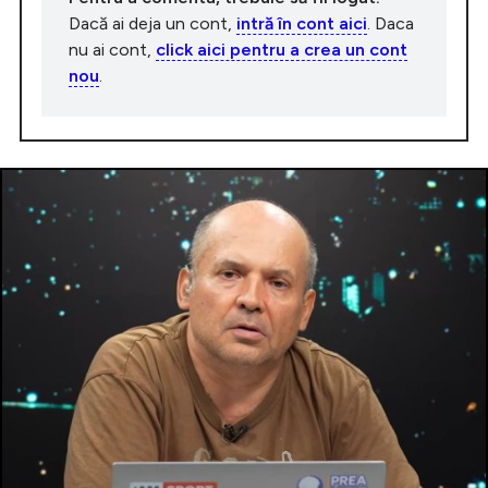
Dacă ai deja un cont,
intră în cont aici
. Daca
nu ai cont,
click aici pentru a crea un cont
nou
.